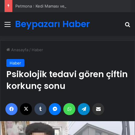
Petmona : Kedi Maması ve Köpek Maması İle Tüm Evcil Hayvan Ürünleri
Beypazarı Haber
Menü
A
Anasayfa
/
Haber
Haber
Psikolojik tedavi gören çiftin
korkunç sonu
Facebook
X
Tumblr
Messenger
WhatsApp
Telegram
Email'den paylaş