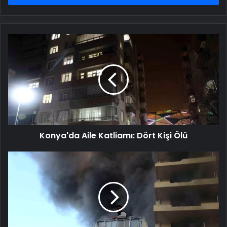
Konya'da
Aile
Katliamı:
Dört
Kişi
Ölü
Konya'da Aile Katliamı: Dört Kişi Ölü
Alanya'da
12
Katlı
Binada
Yangın:
4
İşçi