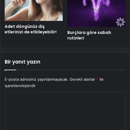
Adet döngünüz diş
etlerinizi de etkileyebilir!
Burçlara göre sabah
rutinleri
Bir yanıt yazın
E-posta adresiniz yayınlanmayacak.
Gerekli alanlar
*
ile
işaretlenmişlerdir
Y
o
r
u