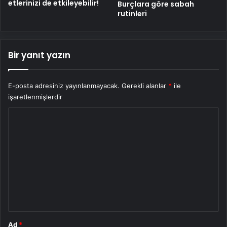
etlerinizi de etkileyebilir!
Burçlara göre sabah
rutinleri
Bir yanıt yazın
E-posta adresiniz yayınlanmayacak.
Gerekli alanlar
*
ile
işaretlenmişlerdir
Y
o
r
u
m
*
Ad
*