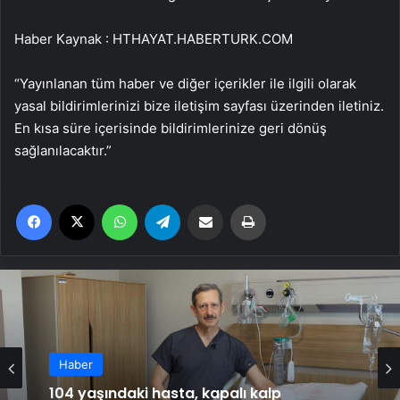
Haber Kaynak : HTHAYAT.HABERTURK.COM
“Yayınlanan tüm haber ve diğer içerikler ile ilgili olarak
yasal bildirimlerinizi bize iletişim sayfası üzerinden iletiniz.
En kısa süre içerisinde bildirimlerinize geri dönüş
sağlanılacaktır.”
Facebook
X
WhatsApp
Telegram
Email'den paylaş
Yaz
Haber
Kronik ağrılarınızın nedeni ‘hareketsizlik’
Haber