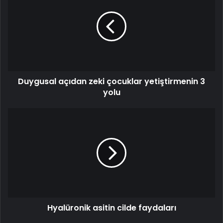
zeki
çocuklar
yetiştirmenin
3
yolu
Duygusal açıdan zeki çocuklar yetiştirmenin 3
yolu
Hyalüronik
asitin
cilde
faydaları
Hyalüronik asitin cilde faydaları