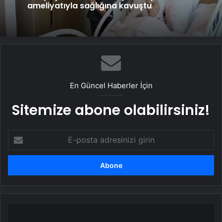
olabilir! Hareketsizliğin vücutta yol açtığı
7 hasar
104 yaşındaki hasta, kapalı kalp
ameliyatıyla sağlığına kavuştu
En Güncel Haberler İçin
Sitemize abone olabilirsiniz!
E-
posta
adresinizi
girin
Duygusal
açıdan