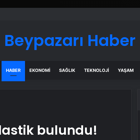
 Maması İle Tüm Evcil Hayvan Ürünleri
Beypazarı Haber
HABER
EKONOMI
SAĞLIK
TEKNOLOJI
YAŞAM
lastik bulundu!