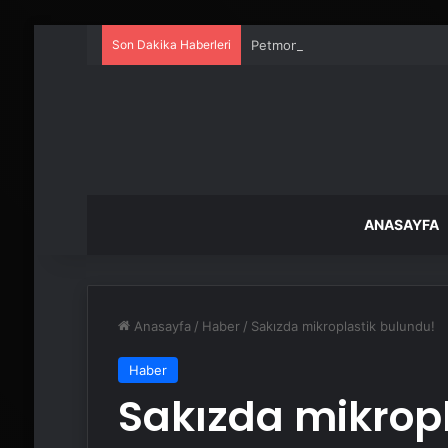
Son Dakika Haberleri
Petmona : Kedi Maması ve Köpek
ANASAYFA
Anasayfa
/
Haber
/
Sakızda mikroplastik bulundu!
Haber
Sakızda mikrop