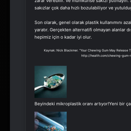
zarar verebilir. Ve mümkünse sakızı yutmayın. S
sakızlar çok daha hızlı bozulabiliyor ve yutuldu
Son olarak, genel olarak plastik kullanımını az
yaratır. Gerçekten alternatifi olmayan alanlar dı
hepimiz için o kadar iyi olur.
Kaynak: Nick Blackmer. “Your Chewing Gum May Release Tho
http://health.com/chewing-gum-m
Beyindeki mikroplastik oranı artıyor!
Yeni bir ç