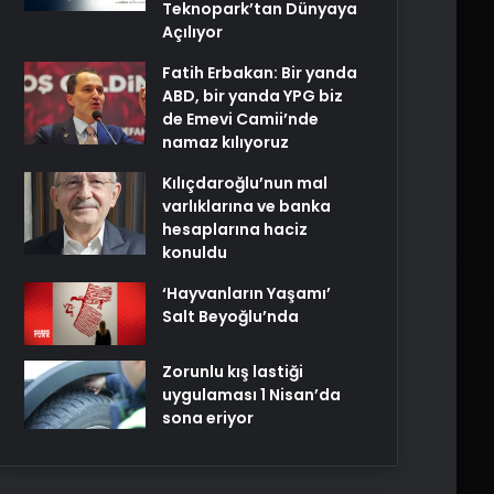
Teknopark’tan Dünyaya
Açılıyor
Fatih Erbakan: Bir yanda
ABD, bir yanda YPG biz
de Emevi Camii’nde
namaz kılıyoruz
Kılıçdaroğlu’nun mal
varlıklarına ve banka
hesaplarına haciz
konuldu
‘Hayvanların Yaşamı’
Salt Beyoğlu’nda
Zorunlu kış lastiği
uygulaması 1 Nisan’da
sona eriyor