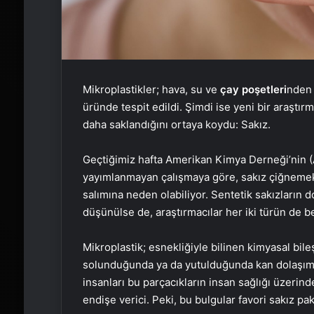
Mikroplastikler; hava, su ve
çay poşetleri
nden 
üründe tespit edildi. Şimdi ise yeni bir araştır
daha saklandığını ortaya koydu: Sakız.
Geçtiğimiz hafta Amerikan Kimya Derneği’nin (
yayımlanmayan çalışmaya göre, sakız çiğnemek 
salımına neden olabiliyor. Sentetik sakızların d
düşünülse de, araştırmacılar her iki türün de b
Mikroplastik; esnekliğiyle bilinen kimyasal bil
solunduğunda ya da yutulduğunda kan dolaşımı v
insanları bu parçacıkların insan sağlığı üzerinde
endişe verici. Peki, bu bulgular favori sakız pa