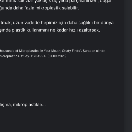
entetik sakızlar yaklaşık üç yılda parçalanırken, doğal
ğunda daha fazla mikroplastik salabilir.
altmak, uzun vadede hepimiz için daha sağlıklı bir dünya
şında plastik kullanımını ne kadar hızlı azaltırsak,
usands of Microplastics in Your Mouth, Study Finds”. Şuradan alındı:
icroplastics-study-11704994. (31.03.2025).
alışma, mikroplastikle…