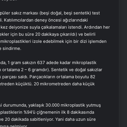
üler sakız markası (beşi doğal, beşi sentetik) test
di. Katılımcılardan deney öncesi ağızlarındaki
5 kez deiyonize suyla çalkalamaları istendi. Ardından her
ler için bu süre 20 dakikaya çıkarıldı) ve belirli
 mikroplastikleri izole edebilmek için bir dizi işlemden
ve sindirme.
da, 1 gram sakızın 637 adede kadar mikroplastik
ı ortalama 2 – 6 gramdır). Sentetik ve doğal sakızlar
k parçası saldı. Parçacıkların ortalama boyutu 82
metreden küçüktü. 20 mikrometreden daha küçük
esi durumunda, yaklaşık 30.000 mikroplastik yutmuş
oplastiklerin %94’ü çiğnemenin ilk 8 dakikasında
 ve 20 dakikada sabitleniyor. Yani daha uzun süre
mına gelmiyor.