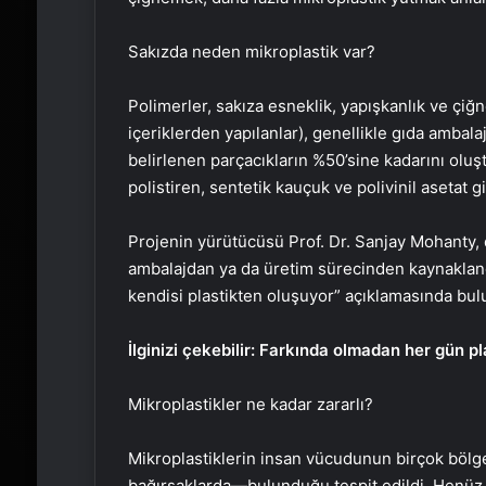
Sakızda neden mikroplastik var?
Polimerler, sakıza esneklik, yapışkanlık ve çiğne
içeriklerden yapılanlar), genellikle gıda ambalaj
belirlenen parçacıkların %50’sine kadarını oluş
polistiren, sentetik kauçuk ve polivinil asetat
Projenin yürütücüsü Prof. Dr. Sanjay Mohanty, d
ambalajdan ya da üretim sürecinden kaynaklandığ
kendisi plastikten oluşuyor” açıklamasında bul
İlginizi çekebilir: Farkında olmadan her gün pla
Mikroplastikler ne kadar zararlı?
Mikroplastiklerin insan vücudunun birçok böl
bağırsaklarda—bulunduğu tespit edildi. Henüz ar