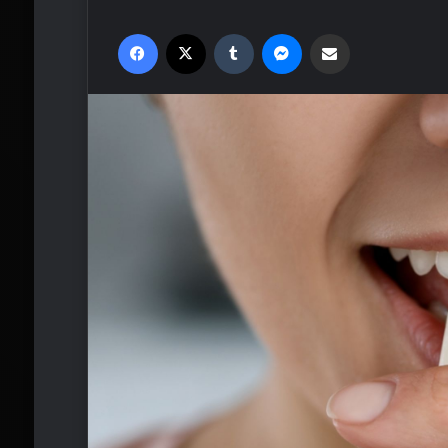
Facebook
X
Tumblr
Messenger
Email'den paylaş