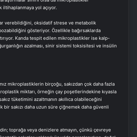
 iltihaplanmaya yol açıyor.
r verebildiğini, oksidatif strese ve metabolik
bozabildiğini gösteriyor. Özellikle bağırsaklarda
artırıyor. Kanda tespit edilen mikroplastikler ise kalp-
ğurganlığın azalması, sinir sistemi toksisitesi ve insülin
ız mikroplastiklerin birçoğu, sakızdan çok daha fazla
kroplastik miktarı, örneğin çay poşetlerindekine kıyasla
kız tüketimini azaltmanın akıllıca olabileceğini
 tek bir sakızı daha uzun süre çiğnemek daha güvenli
edin; toprağa veya denizlere atmayın, çünkü çevreye