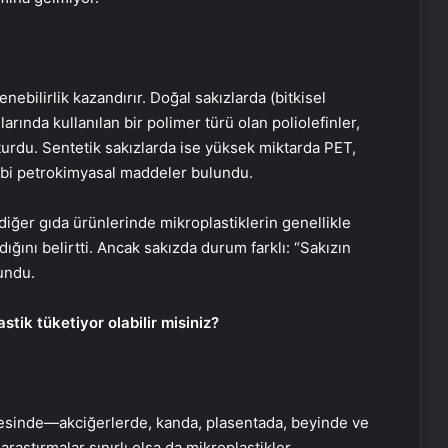
nebilirlik kazandırır. Doğal sakızlarda (bitkisel
larında kullanılan bir polimer türü olan poliolefinler,
turdu. Sentetik sakızlarda ise yüksek miktarda PET,
 gibi petrokimyasal maddeler bulundu.
iğer gıda ürünlerinde mikroplastiklerin genellikle
ını belirtti. Ancak sakızda durum farklı: “Sakızın
undu.
stik tüketiyor olabilir misiniz?
gesinde—akciğerlerde, kanda, plasentada, beyinde ve
aştırmalar sınırlı olsa da mikroplastikler