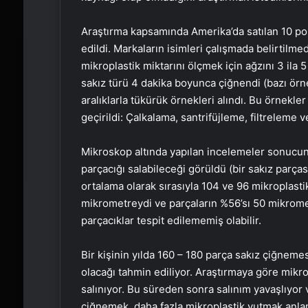
Araştırma kapsamında Amerika’da satılan 10 pop
edildi. Markaların isimleri çalışmada belirtilme
mikroplastik miktarını ölçmek için ağzını 3 ila 
sakız türü 4 dakika boyunca çiğnendi (bazı örnek
aralıklarla tükürük örnekleri alındı. Bu örnekler
geçirildi: Çalkalama, santrifüjleme, filtreleme 
Mikroskop altında yapılan incelemeler sonucun
parçacığı salabileceği görüldü (bir sakız parças
ortalama olarak sırasıyla 104 ve 96 mikroplasti
mikrometreydi ve parçaların %56’sı 50 mikro
parçacıklar tespit edilememiş olabilir.
Bir kişinin yılda 160 – 180 parça sakız çiğnem
olacağı tahmin ediliyor. Araştırmaya göre mikr
salınıyor. Bu süreden sonra salınım yavaşlıyor
çiğnemek, daha fazla mikroplastik yutmak anla