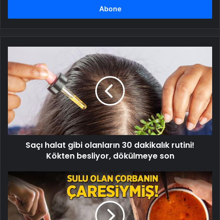
girin
Saçı
halat
gibi
olanların
30
dakikalık
rutini!
Kökten
besliyor,
Saçı halat gibi olanların 30 dakikalık rutini!
dökülmeye
son
Kökten besliyor, dökülmeye son
Suyu
kaçan
çorbanın
çaresi
bayat