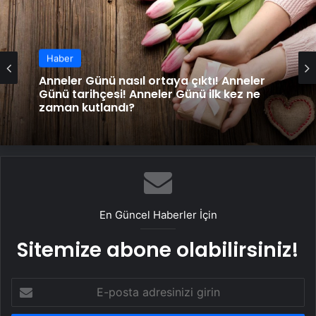
Haber
Anneler Günü nasıl ortaya çıktı! Anneler
Günü tarihçesi! Anneler Günü ilk kez ne
zaman kutlandı?
En Güncel Haberler İçin
Sitemize abone olabilirsiniz!
E-
posta
adresinizi