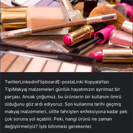
Twitter
Linkedin
Flipboard
E-posta
Linki Kopyala
Yazı
Tipi
Makyaj malzemeleri günlük hayatımızın ayrılmaz bir
parçası. Ancak çoğumuz, bu ürünlerin bir kullanım ömrü
olduğunu göz ardı ediyoruz. Son kullanma tarihi geçmiş
makyaj malzemeleri, ciltte tahrişten enfeksiyona kadar pek
çok soruna yol açabilir. Peki, hangi ürünü ne zaman
değiştirmeliyiz? İşte bilinmesi gerekenler.