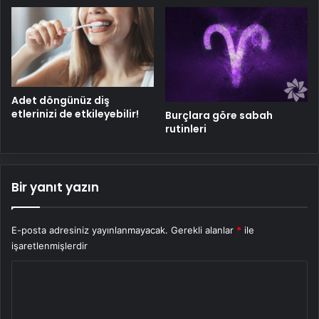
Adet döngünüz diş
etlerinizi de etkileyebilir!
Burçlara göre sabah
rutinleri
Bir yanıt yazın
E-posta adresiniz yayınlanmayacak.
Gerekli alanlar
*
ile
işaretlenmişlerdir
Y
o
r