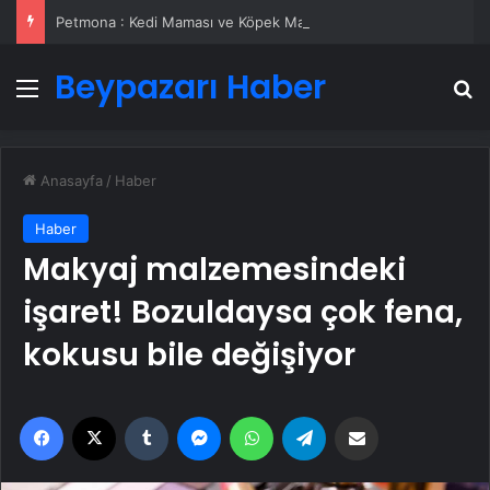
Petmona : Kedi Maması ve Köpek Maması İle Tüm Evcil Hayvan Ürünleri
Beypazarı Haber
Menü
A
Anasayfa
/
Haber
Haber
Makyaj malzemesindeki
işaret! Bozuldaysa çok fena,
kokusu bile değişiyor
Facebook
X
Tumblr
Messenger
WhatsApp
Telegram
Email'den paylaş