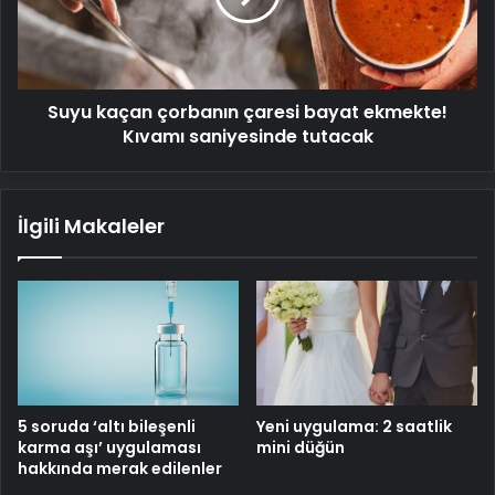
ekmekte!
Kıvamı
saniyesinde
tutacak
Suyu kaçan çorbanın çaresi bayat ekmekte!
Kıvamı saniyesinde tutacak
İlgili Makaleler
5 soruda ‘altı bileşenli
Yeni uygulama: 2 saatlik
karma aşı’ uygulaması
mini düğün
hakkında merak edilenler