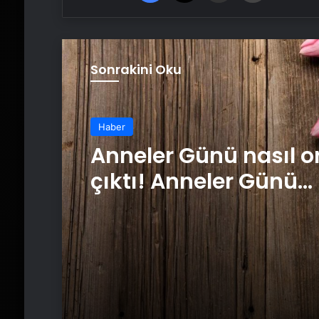
Sonrakini Oku
Haber
Anneler Günü nasıl o
çıktı! Anneler Günü
tarihçesi! Anneler Gü
kez ne zaman kutlan