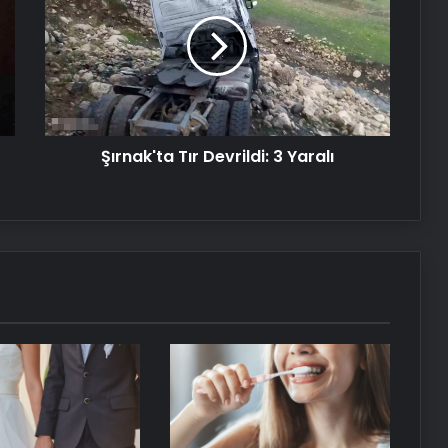
Devrildi:
Samsun’da doktorları şaşkına
3
çeviren vaka: Depresyonda olan
Yaralı
hasta 56 gün boyunca uyudu!
“Adeta donmuş gibiydi”
13.13 Saat Anlamı Nedir? 13.13 Çift
Saatlerin Anlamı Nasıl Yorumlanır?
Şırnak'ta Tır Devrildi: 3 Yaralı
Anneler Günü nasıl ortaya çıktı!
Anneler Günü tarihçesi! Anneler
Günü ilk kez ne zaman kutlandı?
7 ilde kene alarmı! Kendisi kadar
yanlış uygulamalar da öldürüyor…
Sakın bu hataları yapmayın
Derideki bu değişimler cilt kanseri
sinyali olabilir! Cilt kanserinden
korunmanın yolları