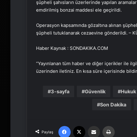
şüpheli şahısların üzerlerinde yapılan aramalard
emdirilmiş bonzai maddesi ele geçirildi.
Operasyon kapsamında gözaltına alınan şüphelile
şüpheli tutuklanarak cezaevine gönderildi. –
Haber Kaynak : SONDAKIKA.COM
“Yayınlanan tüm haber ve diğer içerikler ile ilgil
üzerinden iletiniz. En kısa süre içerisinde bildi
3-sayfa
Güvenlik
Hukuk
Son Dakika
Facebook
X
Email'den paylaş
Yaz
Paylaş