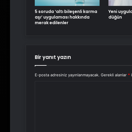
5 soruda ‘altı bileşenli karma
Yeni uygul
aşı’ uygulaması hakkında
düğün
merak edilenler
Bir yanıt yazın
E-posta adresiniz yayınlanmayacak.
Gerekli alanlar
*
i
Y
o
r
u
m
*