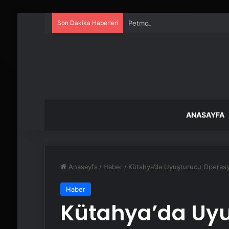
Son Dakika Haberleri
Petmona : Kedi Maması ve Köpek
ANASAYFA
Anasayfa
/
Haber
/
Kütahya’da Uyuşturucu Operas
Haber
Kütahya’da Uy