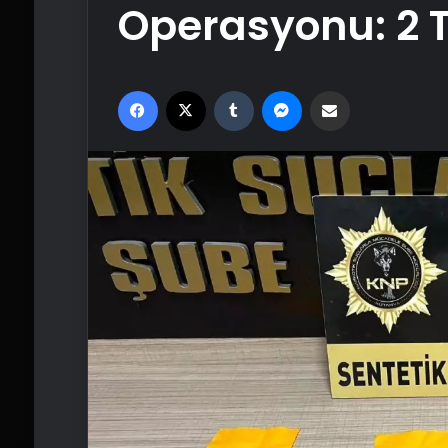
Operasyonu: 2 
Facebook
X
Tumblr
Messenger
Email'den paylaş