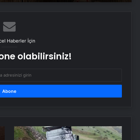
Burun tıkanıklığı, boğazda kızarıklık
ve ağrı şikayetleri göz ardı
edilmemeli! Burun tıkanıklığının
nedenleri… Tat ve koku kaybı neden
olur?
104 yaşındaki hasta, kapalı kalp
ameliyatıyla sağlığına kavuştu
el Haberler İçin
ne olabilirsiniz!
Kronik ağrılarınızın nedeni
‘hareketsizlik’ olabilir! Hareketsizliğin
vücutta yol açtığı 7 hasar
Kalbin doğal ilacı! Kardiyologların
kahvaltıda tüketilmesini önerdiği 5
besin
Bilimsel verilerle kanıtlandı! İşte
beyin gücünü artıran 10 besin!
Şırnak'ta
Tır