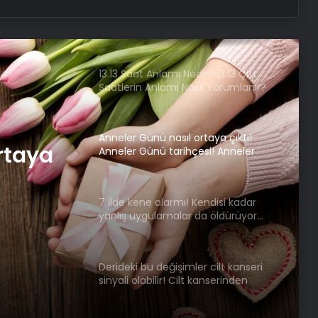
Samsun’da doktorları şaşkına
çeviren vaka: Depresyonda olan
hasta 56 gün boyunca uyudu!
“Adeta donmuş gibiydi”
13.13 Saat Anlamı Nedir? 13.13 Çift
Saatlerin Anlamı Nasıl Yorumlanır?
Anneler Günü nasıl ortaya çıktı!
rtaya
Anneler Günü tarihçesi! Anneler
Günü ilk kez ne zaman kutlandı?
nü ilk
7 ilde kene alarmı! Kendisi kadar
yanlış uygulamalar da öldürüyor…
dı?
Sakın bu hataları yapmayın
Derideki bu değişimler cilt kanseri
sinyali olabilir! Cilt kanserinden
korunmanın yolları