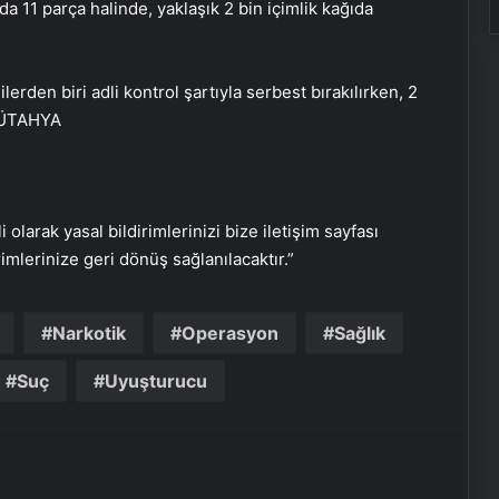
a 11 parça halinde, yaklaşık 2 bin içimlik kağıda
rden biri adli kontrol şartıyla serbest bırakılırken, 2
104 yaşındaki hasta, kapalı kalp
 KÜTAHYA
ameliyatıyla sağlığına kavuştu
Kronik ağrılarınızın nedeni
‘hareketsizlik’ olabilir! Hareketsizliğin
i olarak yasal bildirimlerinizi bize iletişim sayfası
vücutta yol açtığı 7 hasar
rimlerinize geri dönüş sağlanılacaktır.”
Kalbin doğal ilacı! Kardiyologların
kahvaltıda tüketilmesini önerdiği 5
Narkotik
Operasyon
Sağlık
besin
Suç
Uyuşturucu
Bilimsel verilerle kanıtlandı! İşte
beyin gücünü artıran 10 besin!