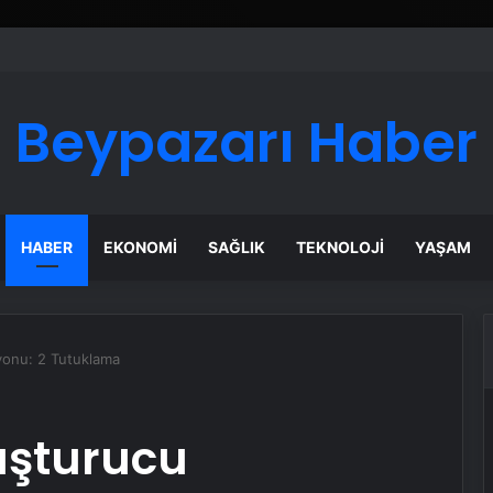
 Maması İle Tüm Evcil Hayvan Ürünleri
Beypazarı Haber
HABER
EKONOMI
SAĞLIK
TEKNOLOJI
YAŞAM
yonu: 2 Tutuklama
uşturucu