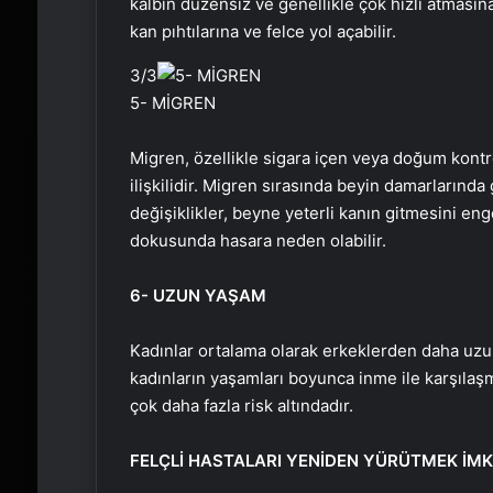
kalbin düzensiz ve genellikle çok hızlı atması
kan pıhtılarına ve felce yol açabilir.
3
/3
5- MİGREN
Migren, özellikle sigara içen veya doğum kontr
ilişkilidir. Migren sırasında beyin damarlarınd
değişiklikler, beyne yeterli kanın gitmesini enge
dokusunda hasara neden olabilir.
6- UZUN YAŞAM
Kadınlar ortalama olarak erkeklerden daha uzun y
kadınların yaşamları boyunca inme ile karşılaşm
çok daha fazla risk altındadır.
FELÇLİ HASTALARI YENİDEN YÜRÜTMEK İM