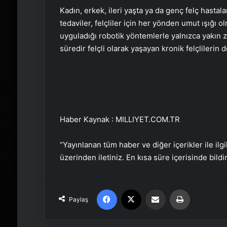
Kadın, erkek, ileri yaşta ya da genç felç hastala
tedaviler, felçliler için her yönden umut ışığı
uyguladığı robotik yöntemlerle yalnızca yakın z
süredir felçli olarak yaşayan kronik felçlileri
Haber Kaynak : MILLIYET.COM.TR
“Yayınlanan tüm haber ve diğer içerikler ile ilgil
üzerinden iletiniz. En kısa süre içerisinde bildi
Facebook
X
Email'den paylaş
Yaz
Paylaş