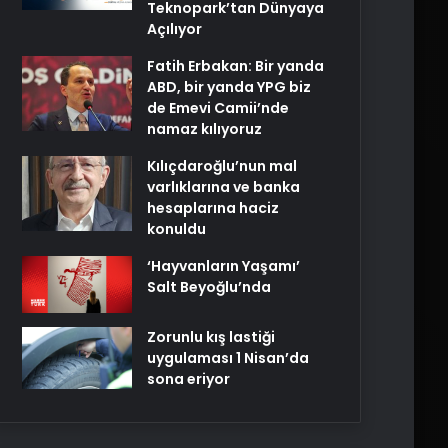
Teknopark’tan Dünyaya
Açılıyor
Fatih Erbakan: Bir yanda
ABD, bir yanda YPG biz
de Emevi Camii’nde
namaz kılıyoruz
Kılıçdaroğlu’nun mal
varlıklarına ve banka
hesaplarına haciz
konuldu
‘Hayvanların Yaşamı’
Salt Beyoğlu’nda
Zorunlu kış lastiği
uygulaması 1 Nisan’da
sona eriyor