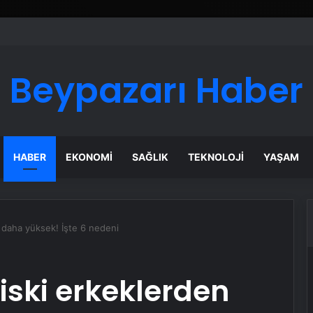
 Maması İle Tüm Evcil Hayvan Ürünleri
Beypazarı Haber
HABER
EKONOMI
SAĞLIK
TEKNOLOJI
YAŞAM
n daha yüksek! İşte 6 nedeni
riski erkeklerden