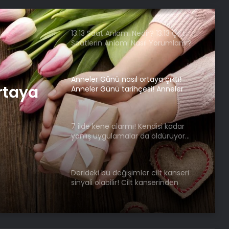
hasta 56 gün boyunca uyudu!
“Adeta donmuş gibiydi”
13.13 Saat Anlamı Nedir? 13.13 Çift
Saatlerin Anlamı Nasıl Yorumlanır?
Anneler Günü nasıl ortaya çıktı!
rtaya
Anneler Günü tarihçesi! Anneler
Günü ilk kez ne zaman kutlandı?
nü ilk
7 ilde kene alarmı! Kendisi kadar
yanlış uygulamalar da öldürüyor…
dı?
Sakın bu hataları yapmayın
Derideki bu değişimler cilt kanseri
sinyali olabilir! Cilt kanserinden
korunmanın yolları
Burun tıkanıklığı, boğazda kızarıklık
ve ağrı şikayetleri göz ardı