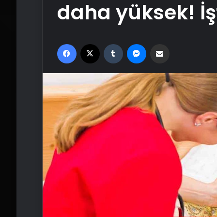
daha yüksek! İş
Facebook
X
Tumblr
Messenger
Email'den paylaş