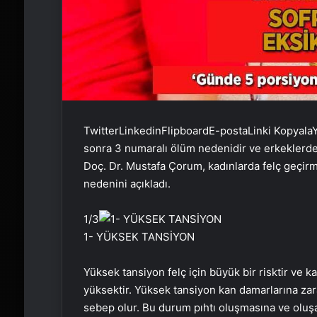
Twitter
Linkedin
Flipboard
E-posta
Linki Kopyala
Y
sonra 3 numaralı ölüm nedenidir ve erkeklerde
Doç. Dr. Mustafa Çorum, kadınlarda felç geçir
nedenini açıkladı.
1
/3
1- YÜKSEK TANSİYON
Yüksek tansiyon felç için büyük bir risktir ve 
yüksektir. Yüksek tansiyon kan damarlarına zar
sebep olur. Bu durum pıhtı oluşmasına ve oluş