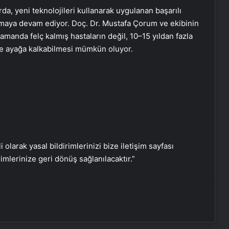
rda, yeni teknolojileri kullanarak uygulanan başarılı
 olmaya devam ediyor. Doç. Dr. Mustafa Çorum ve ekibinin
104 yaşındaki hasta, kapalı kalp
amanda felç kalmış hastaların değil, 10–15 yıldan fazla
ameliyatıyla sağlığına kavuştu
n de ayağa kalkabilmesi mümkün oluyor.
Kronik ağrılarınızın nedeni
‘hareketsizlik’ olabilir! Hareketsizliğin
vücutta yol açtığı 7 hasar
Kalbin doğal ilacı! Kardiyologların
kahvaltıda tüketilmesini önerdiği 5
besin
i olarak yasal bildirimlerinizi bize iletişim sayfası
rimlerinize geri dönüş sağlanılacaktır.”
Bilimsel verilerle kanıtlandı! İşte
beyin gücünü artıran 10 besin!
Samsun’da doktorları şaşkına
çeviren vaka: Depresyonda olan