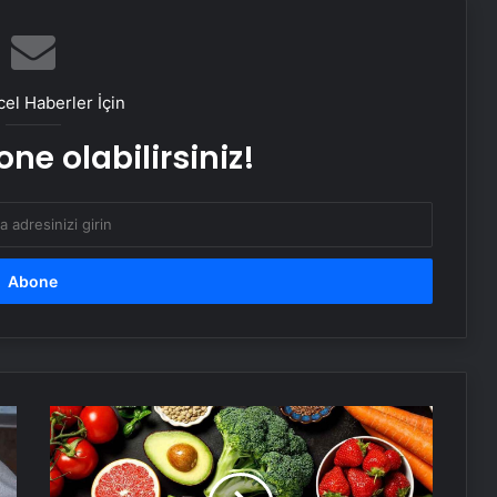
edilmemeli! Burun tıkanıklığının
nedenleri… Tat ve koku kaybı neden
olur?
104 yaşındaki hasta, kapalı kalp
ameliyatıyla sağlığına kavuştu
el Haberler İçin
ne olabilirsiniz!
Kronik ağrılarınızın nedeni
‘hareketsizlik’ olabilir! Hareketsizliğin
vücutta yol açtığı 7 hasar
Kalbin doğal ilacı! Kardiyologların
kahvaltıda tüketilmesini önerdiği 5
besin
Bilimsel verilerle kanıtlandı! İşte
beyin gücünü artıran 10 besin!
Sofranızdan
eksik
etmeyin!
Samsun’da doktorları şaşkına
‘Günde