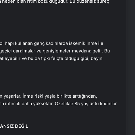
na neden olan ritim bozukluğudur. Bu düzensiz süreç
ol hapı kullanan genç kadınlarda iskemik inme ile
a geçici daralmalar ve genişlemeler meydana gelir. Bu
lleyebilir ve bu da tıpkı felçte olduğu gibi, beyin
aşarlar. İnme riski yaşla birlikte arttığından,
a ihtimali daha yüksektir. Özellikle 85 yaş üstü kadınlar
KANSIZ DEĞİL