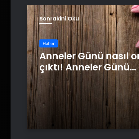
Sonrakini Oku
Haber
Anneler Günü nasıl o
çıktı! Anneler Günü
tarihçesi! Anneler Gü
kez ne zaman kutlan