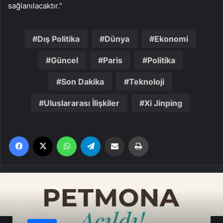
sağlanılacaktır.”
Dış Politika
Dünya
Ekonomi
Güncel
Paris
Politika
Son Dakika
Teknoloji
Uluslararası İlişkiler
Xi Jinping
Facebook
X
WhatsApp
Telegram
Email'den paylaş
Yaz