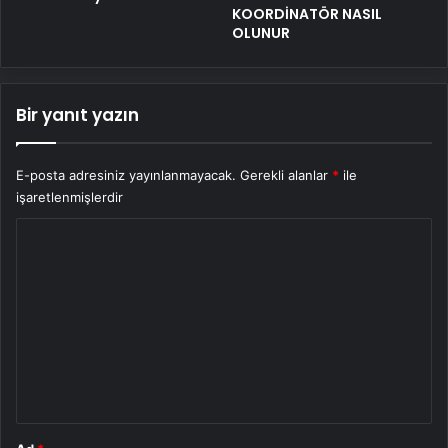
KOORDİNATÖR NASIL
OLUNUR
Bir yanıt yazın
E-posta adresiniz yayınlanmayacak.
Gerekli alanlar
*
ile
işaretlenmişlerdir
Y
o
r
u
m
*