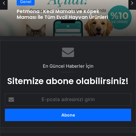
Genel
Petmona : Kedi Maması ve Köpek
Maması İle Tüm Evcil Hayvan Ürünleri
En Güncel Haberler İçin
Sitemize abone olabilirsiniz!
E-
posta
adresinizi
girin