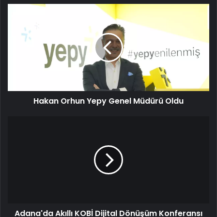
Hakan
Orhun
Yepy
Genel
Müdürü
Oldu
Hakan Orhun Yepy Genel Müdürü Oldu
Adana'da
Akıllı
KOBİ
Dijital
Dönüşüm
Konferansı
Düzenlendi
Adana'da Akıllı KOBİ Dijital Dönüşüm Konferansı