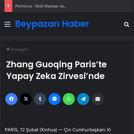
Petmona : Kedi Maması ve Köpek Maması İle Tüm Evcil Hayvan Ürünleri
Beypazarı Haber
Menü
A
Anasayfa
Zhang Guoqing Paris’te
Yapay Zeka Zirvesi’nde
Facebook
X
Tumblr
Messenger
WhatsApp
Telegram
Email'den paylaş
PARİS, 12 Şubat (Xinhua) — Çin Cumhurbaşkanı Xi