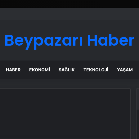
 Maması İle Tüm Evcil Hayvan Ürünleri
Beypazarı Haber
HABER
EKONOMI
SAĞLIK
TEKNOLOJI
YAŞAM