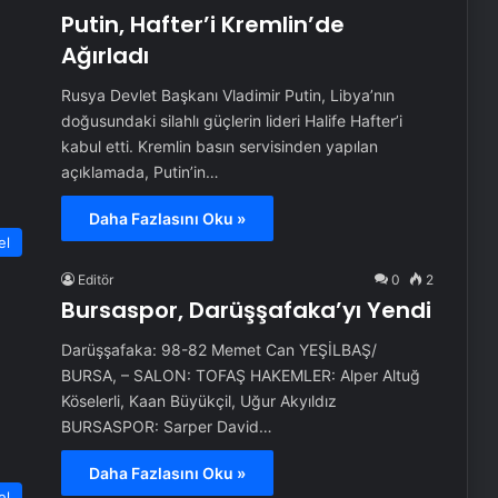
Putin, Hafter’i Kremlin’de
Ağırladı
Rusya Devlet Başkanı Vladimir Putin, Libya’nın
doğusundaki silahlı güçlerin lideri Halife Hafter’i
kabul etti. Kremlin basın servisinden yapılan
açıklamada, Putin’in…
Daha Fazlasını Oku »
el
Editör
0
2
Bursaspor, Darüşşafaka’yı Yendi
Darüşşafaka: 98-82 Memet Can YEŞİLBAŞ/
BURSA, – SALON: TOFAŞ HAKEMLER: Alper Altuğ
Köselerli, Kaan Büyükçil, Uğur Akyıldız
BURSASPOR: Sarper David…
Daha Fazlasını Oku »
el