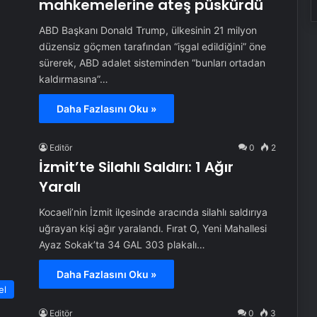
mahkemelerine ateş püskürdü
ABD Başkanı Donald Trump, ülkesinin 21 milyon
düzensiz göçmen tarafından “işgal edildiğini” öne
sürerek, ABD adalet sisteminden “bunları ortadan
kaldırmasına”…
Daha Fazlasını Oku »
Editör
0
2
İzmit’te Silahlı Saldırı: 1 Ağır
Yaralı
Kocaeli’nin İzmit ilçesinde aracında silahlı saldırıya
uğrayan kişi ağır yaralandı. Fırat O, Yeni Mahallesi
Ayaz Sokak’ta 34 GAL 303 plakalı…
Daha Fazlasını Oku »
el
Editör
0
3