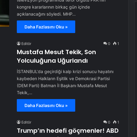
kongre kararlarının birkaç gün içinde
açıklanacağını söyledi. MHP…
Daha Fazlasını Oku »
Editör
0
1
Mustafa Mesut Tekik, Son
Yolculuğuna Uğurlandı
İSTANBUL’da geçirdiği kalp krizi sonucu hayatını
kaybeden Halkların Eşitlik ve Demokrasi Partisi
(DEM Parti) Batman İl Başkanı Mustafa Mesut
Tekik,…
Daha Fazlasını Oku »
Editör
0
1
Trump’ın hedefi göçmenler! ABD