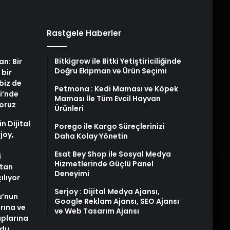
Rastgele Haberler
Bitkigrow ile Bitki Yetiştiriciliğinde
an: Bir
Doğru Ekipman ve Ürün Seçimi
 bir
biz de
Petmona : Kedi Maması ve Köpek
i’nde
Maması İle Tüm Evcil Hayvan
yoruz
Ürünleri
n Dijital
Porego ile Kargo Süreçlerinizi
joy,
Daha Kolay Yönetin
Esat Bey Shop ile Sosyal Medya
i
Hizmetlerinde Güçlü Panel
tan
Deneyimi
ılıyor
Serjoy : Dijital Medya Ajansı,
u’nun
Google Reklam Ajansı, SEO Ajansı
arına ve
ve Web Tasarım Ajansı
plarına
ldu