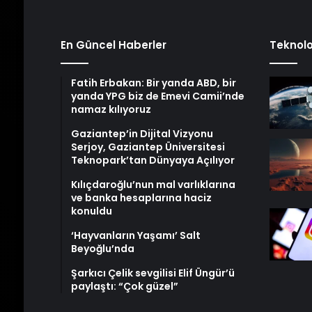
En Güncel Haberler
Teknolo
Fatih Erbakan: Bir yanda ABD, bir
yanda YPG biz de Emevi Camii’nde
namaz kılıyoruz
Gaziantep’in Dijital Vizyonu
Serjoy, Gaziantep Üniversitesi
Teknopark’tan Dünyaya Açılıyor
Kılıçdaroğlu’nun mal varlıklarına
ve banka hesaplarına haciz
konuldu
‘Hayvanların Yaşamı’ Salt
Beyoğlu’nda
Şarkıcı Çelik sevgilisi Elif Üngür’ü
paylaştı: “Çok güzel”