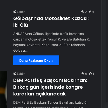
Editör
0
6
Gölbaşı’nda Motosiklet Kazası:
İki Ölü
ANKARA’nın Gölbaşı ilçesinde trafik levhasına
çarpan motosikletteki Yusuf K. ve Efe Batuhan K.
hayatını kaybetti. Kaza, saat 21.00 sıralarında
Gölbaşı…
Daha Fazlasını Oku »
Editör
0
1
DEM Parti Eş Başkanı Bakırhan:
Birkaç gün içerisinde kongre
kararları açıklanacak
DEM Parti Eş Başkanı Tuncer Bakırhan, katıldığı
televizyon programında terör örgütü PKK’nın