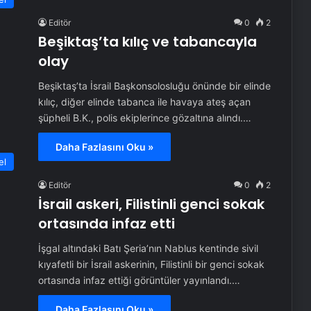
Editör
0
2
Beşiktaş’ta kılıç ve tabancayla
olay
Beşiktaş’ta İsrail Başkonsolosluğu önünde bir elinde
kılıç, diğer elinde tabanca ile havaya ateş açan
şüpheli B.K., polis ekiplerince gözaltına alındı.…
Daha Fazlasını Oku »
el
Editör
0
2
İsrail askeri, Filistinli genci sokak
ortasında infaz etti
İşgal altındaki Batı Şeria’nın Nablus kentinde sivil
kıyafetli bir İsrail askerinin, Filistinli bir genci sokak
ortasında infaz ettiği görüntüler yayınlandı.…
Daha Fazlasını Oku »