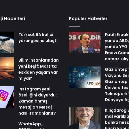
ji Haberleri
Popüler Haberler
Türksat 6A kalıcı
Fatih Erbak
yörüngesine ulaştı
yanda ABD,
yanda YPG 
Emevi Cami
namaz kılı
Bilim insanlarından
yeni keşif: Mars’ta
Gaziantep’i
eskiden yaşam var
Vizyonu Ser
mıydı?
Gaziantep
Üniversites
Instagram yeni
Teknopark’
özelliğini duyurdu:
Dünyaya Aç
Zamanlanmış
mesajlar! Mesaj
Kılıçdaroğl
nasıl zamanlanır?
mal varlıkl
banka hesa
WhatsApp,
haciz konu