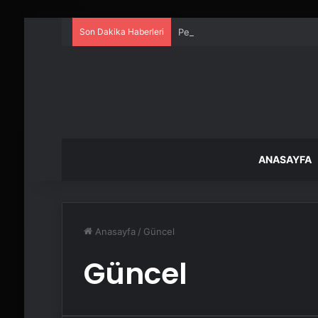
Son Dakika Haberleri
Petmona : Kedi Maması ve Köpek
ANASAYFA
Anasayfa
/
Güncel
Güncel