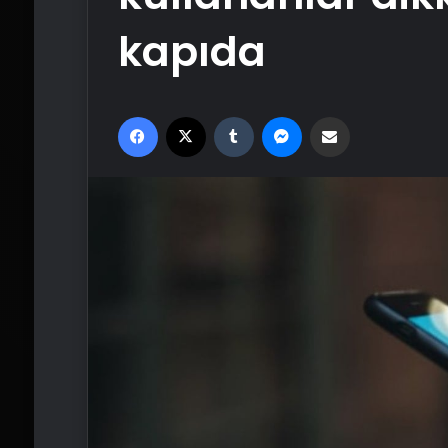
kapıda
Facebook
X
Tumblr
Messenger
Email'den paylaş