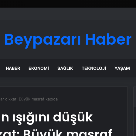
 Maması İle Tüm Evcil Hayvan Ürünleri
Beypazarı Haber
HABER
EKONOMI
SAĞLIK
TEKNOLOJI
YAŞAM
lar dikkat: Büyük masraf kapıda
n ışığını düşük
kat: Büyük masraf