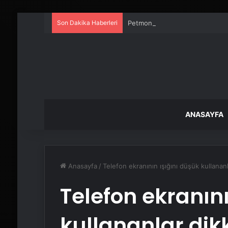
Son Dakika Haberleri
Petmona : Kedi Maması ve Köpek
ANASAYFA
Anasayfa
/
Telefon ekranının ışığını düşük kullanan
Telefon ekranını
kullananlar dik