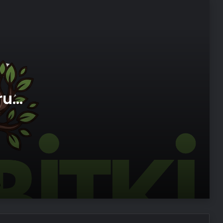
Esat Bey Shop ile Sosyal Medya
Hizmetlerinde Güçlü Panel
Deneyimi
Serjoy : Dijital Medya Ajansı, Google
Reklam Ajansı, SEO Ajansı ve Web
Tasarım Ajansı
ru
imi
İhtiyaçKredisi.com Sizlere Uygun
Kredi Teklifleri Sağlıyor
SanalNumara.org ile Güvenli, Hızlı ve
Pratik SMS Onay Çözümleri
Gaziantep’in Dijital Vizyonu Serjoy,
Gaziantep Üniversitesi
Teknopark’tan Dünyaya Açılıyor