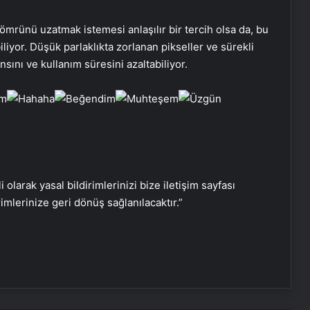
a ömrünü uzatmak istemesi anlaşılır bir tercih olsa da, bu
liyor. Düşük parlaklıkta zorlanan pikseller ve sürekli
sını ve kullanım süresini azaltabiliyor.
Bitkigrow ile Bitki Yetiştiriciliğinde
Doğru Ekipman ve Ürün Seçimi
i olarak yasal bildirimlerinizi bize iletişim sayfası
rimlerinize geri dönüş sağlanılacaktır.”
Petmona : Kedi Maması ve Köpek
Maması İle Tüm Evcil Hayvan
Ürünleri
Porego ile Kargo Süreçlerinizi Daha
Kolay Yönetin