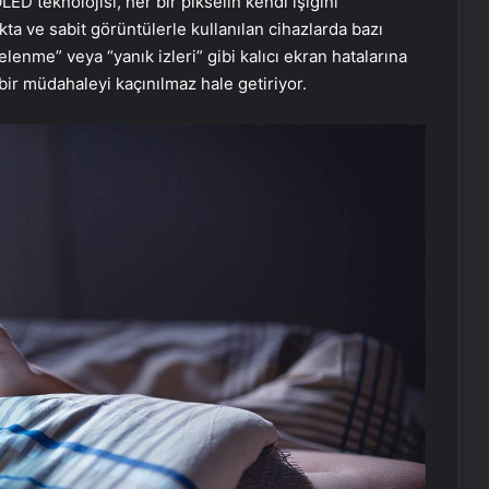
LED teknolojisi, her bir pikselin kendi ışığını
kta ve sabit görüntülerle kullanılan cihazlarda bazı
elenme” veya “yanık izleri” gibi kalıcı ekran hatalarına
 bir müdahaleyi kaçınılmaz hale getiriyor.