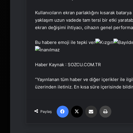
Kullanıcıların ekran parlaklığını kısarak batary
yaklaşım uzun vadede tam tersi bir etki yaratabi
ekran değişimi ihtiyacı, cihazın genel performan
Bu habere emoji ile tepki ver
Haber Kaynak : SOZCU.COM.TR
“Yayınlanan tüm haber ve diğer içerikler ile ilgil
üzerinden iletiniz. En kısa süre içerisinde bildi
Facebook
X
Email'den paylaş
Yaz
Paylaş