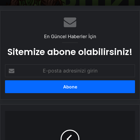
En Güncel Haberler İçin
Sitemize abone olabilirsiniz!
E-
posta
adresinizi
girin
Telefonunuzu
asla
bu
şekilde
şarj