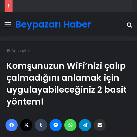
Beypazarı Haber
Menü
A
Anasayfa
Komşunuzun WiFi’nizi çalıp
çalmadığını anlamak için
uygulayabileceğiniz 2 basit
yöntem!
Facebook
X
Tumblr
Messenger
WhatsApp
Telegram
Email'den paylaş