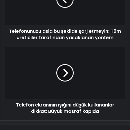
etmeyin:
Tüm
üreticiler
tarafından
Telefonunuzu asla bu şekilde şarj etmeyin: Tüm
yasaklanan
yöntem
üreticiler tarafından yasaklanan yöntem
Telefon
ekranının
ışığını
düşük
kullananlar
dikkat:
Büyük
masraf
kapıda
Telefon ekranının ışığını düşük kullananlar
dikkat: Büyük masraf kapıda