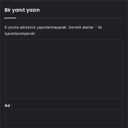
Bir yanıt yazın
E-posta adresiniz yayınlanmayacak.
Gerekli alanlar
*
ile
işaretlenmişlerdir
Y
o
r
u
m
*
Ad
*