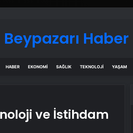
 Maması İle Tüm Evcil Hayvan Ürünleri
Beypazarı Haber
HABER
EKONOMI
SAĞLIK
TEKNOLOJI
YAŞAM
oloji ve İstihdam