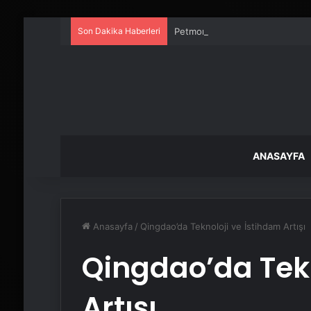
Son Dakika Haberleri
Petmona : Kedi Maması ve Köpek
ANASAYFA
Anasayfa
/
Qingdao’da Teknoloji ve İstihdam Artışı
Qingdao’da Tekn
Artışı