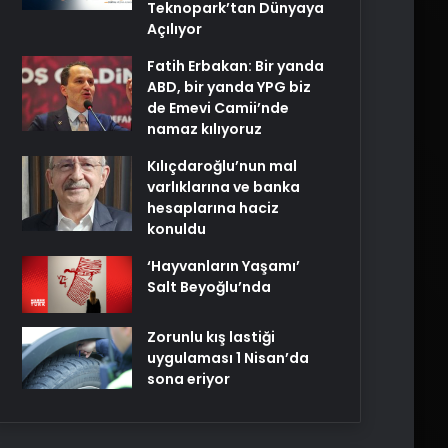
Teknopark’tan Dünyaya
Açılıyor
Fatih Erbakan: Bir yanda
ABD, bir yanda YPG biz
de Emevi Camii’nde
namaz kılıyoruz
Kılıçdaroğlu’nun mal
varlıklarına ve banka
hesaplarına haciz
konuldu
‘Hayvanların Yaşamı’
Salt Beyoğlu’nda
Zorunlu kış lastiği
uygulaması 1 Nisan’da
sona eriyor