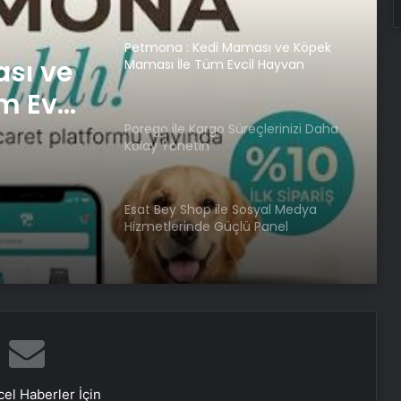
Petmona : Kedi Maması ve Köpek
sı ve
Maması İle Tüm Evcil Hayvan
Ürünleri
m Evcil
Porego ile Kargo Süreçlerinizi Daha
Kolay Yönetin
Esat Bey Shop ile Sosyal Medya
Hizmetlerinde Güçlü Panel
Deneyimi
Serjoy : Dijital Medya Ajansı, Google
Reklam Ajansı, SEO Ajansı ve Web
Tasarım Ajansı
İhtiyaçKredisi.com Sizlere Uygun
Kredi Teklifleri Sağlıyor
el Haberler İçin