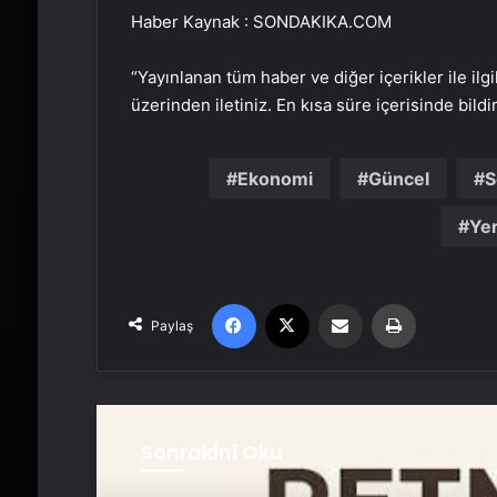
Haber Kaynak : SONDAKIKA.COM
“Yayınlanan tüm haber ve diğer içerikler ile ilgil
üzerinden iletiniz. En kısa süre içerisinde bildi
Ekonomi
Güncel
S
Yer
Facebook
X
Email'den paylaş
Yaz
Paylaş
Sonrakini Oku