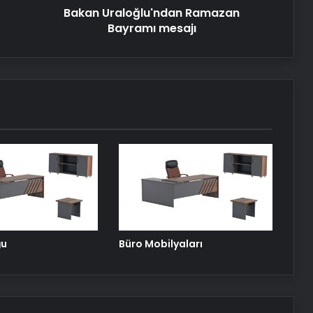
Bakan Uraloğlu'ndan Ramazan
Bayramı mesajı
Petmona : Kedi Maması ve Köpek
Maması İle Tüm Evcil Hayvan
Ürünleri
Porego ile Kargo Süreçlerinizi Daha
Kolay Yönetin
Esat Bey Shop ile Sosyal Medya
Hizmetlerinde Güçlü Panel
Deneyimi
Serjoy : Dijital Medya Ajansı, Google
ğu
Büro Mobilyaları
Reklam Ajansı, SEO Ajansı ve Web
Tasarım Ajansı