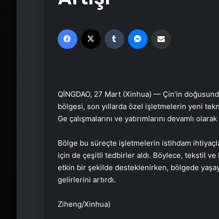
Facebook
X
Tumblr
Messenger
Email'den paylaş
QİNGDAO, 27 Mart (Xinhua) — Çin’in doğusunda
bölgesi, son yıllarda özel işletmelerin yeni tek
Ge çalışmalarını ve yatırımlarını devamlı olarak 
Bölge bu süreçte işletmelerin istihdam ihtiyaçl
için de çeşitli tedbirler aldı. Böylece, tekstil v
etkin bir şekilde desteklenirken, bölgede yaşay
gelirlerini artırdı.
Ziheng/Xinhua)