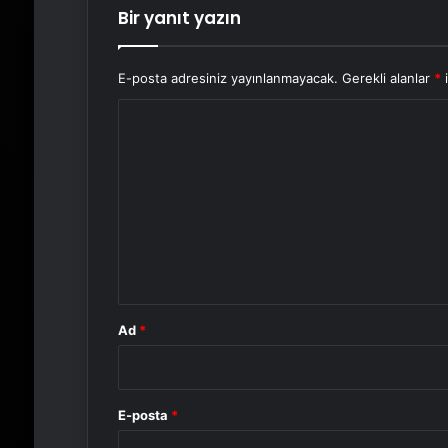
Bir yanıt yazın
E-posta adresiniz yayınlanmayacak.
Gerekli alanlar
*
i
Y
o
r
u
m
*
Ad
*
E-posta
*