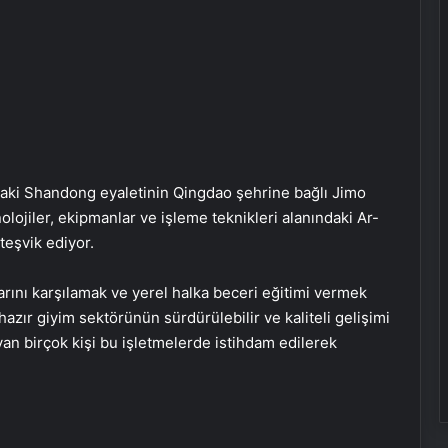
ki Shandong eyaletinin Qingdao şehrine bağlı Jimo
nolojiler, ekipmanlar ve işleme teknikleri alanındaki Ar-
teşvik ediyor.
arını karşılamak ve yerel halka beceri eğitimi vermek
e hazır giyim sektörünün sürdürülebilir ve kaliteli gelişimi
an birçok kişi bu işletmelerde istihdam edilerek
İhtiyaçKredisi.com Sizlere Uygun
Kredi Teklifleri Sağlıyor