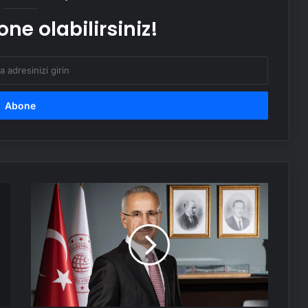
ne olabilirsiniz!
SanalNumara.org ile Güvenli, Hızlı ve
Pratik SMS Onay Çözümleri
Gaziantep’in Dijital Vizyonu Serjoy,
Gaziantep Üniversitesi
Teknopark’tan Dünyaya Açılıyor
UETDS Nedir ? Uetds.com İle Akıllı
Dijital Taşımacılık Yazılımı
Bakan
Uraloğlu'ndan
Ramazan
Kahramanmaraş Oto Kiralama ve
Bayramı
Araç Kiralama
mesajı
Bitkigrow ile Bitki Yetiştiriciliğinde
Doğru Ekipman ve Ürün Seçimi