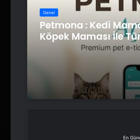
Genel
Petmona : Kedi Mama
Köpek Maması İle Tü
Hayvan Ürünleri
En Günc