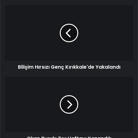
Bilişim
Hırsızı
Genç
Kırıkkale'de
Yakalandı
Bilişim Hırsızı Genç Kırıkkale'de Yakalandı
Okan
Buruk:
Zor
Haftayı
Kazandık