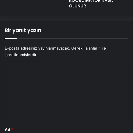
KOORDİNATÖR NASIL
OLUNUR
Bir yanıt yazın
E-posta adresiniz yayınlanmayacak.
Gerekli alanlar
*
ile
işaretlenmişlerdir
Y
o
r
u
m
*
Ad
*