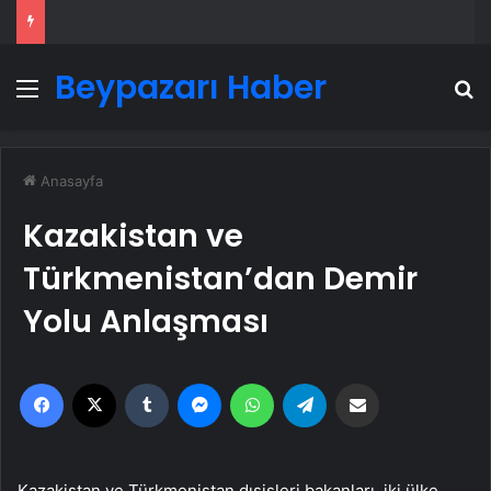
Beypazarı Haber
Menü
A
Anasayfa
Kazakistan ve
Türkmenistan’dan Demir
Yolu Anlaşması
Facebook
X
Tumblr
Messenger
WhatsApp
Telegram
Email'den paylaş
Kazakistan ve Türkmenistan dışişleri bakanları, iki ülke