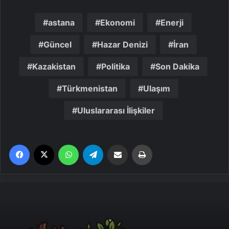
astana
Ekonomi
Enerji
Güncel
Hazar Denizi
İran
Kazakistan
Politika
Son Dakika
Türkmenistan
Ulaşım
Uluslararası İlişkiler
Facebook
X
WhatsApp
Telegram
Email'den paylaş
Yaz