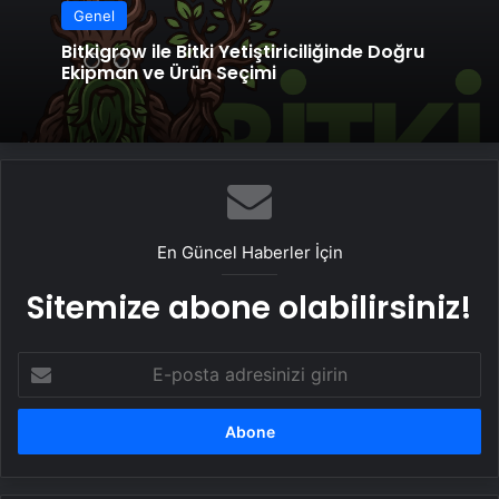
Genel
Bitkigrow ile Bitki Yetiştiriciliğinde Doğru
Ekipman ve Ürün Seçimi
En Güncel Haberler İçin
Sitemize abone olabilirsiniz!
E-
posta
adresinizi
girin