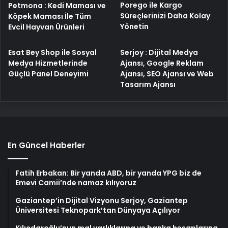
Porego ile Kargo
Petmona : Kedi Maması ve
Süreçlerinizi Daha Kolay
Köpek Maması İle Tüm
Yönetin
Evcil Hayvan Ürünleri
Esat Bey Shop ile Sosyal
Serjoy : Dijital Medya
Medya Hizmetlerinde
Ajansı, Google Reklam
Güçlü Panel Deneyimi
Ajansı, SEO Ajansı ve Web
Tasarım Ajansı
En Güncel Haberler
Fatih Erbakan: Bir yanda ABD, bir yanda YPG biz de
Emevi Camii’nde namaz kılıyoruz
Gaziantep’in Dijital Vizyonu Serjoy, Gaziantep
Üniversitesi Teknopark’tan Dünyaya Açılıyor
Kılıçdaroğlu’nun mal varlıklarına ve banka hesaplarına