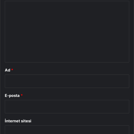
Y
o
r
u
m
*
Ad
*
E-posta
*
İnternet sitesi