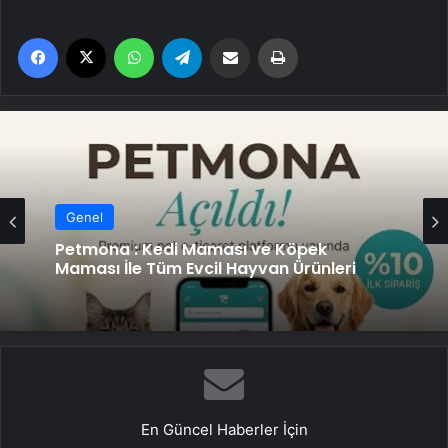
Facebook
X
WhatsApp
Telegram
Email'den paylaş
Yaz
Genel
Petmona : Kedi Maması ve Köpek
Maması İle Tüm Evcil Hayvan Ürünleri
En Güncel Haberler İçin