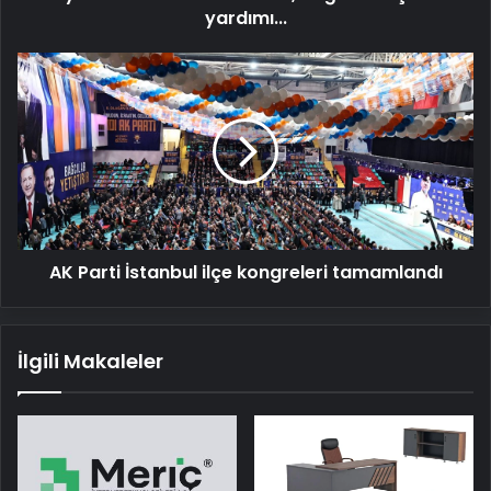
ve
yardımı...
çocuk
yardımı...
AK
Parti
İstanbul
ilçe
kongreleri
tamamlandı
AK Parti İstanbul ilçe kongreleri tamamlandı
İlgili Makaleler