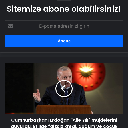
Sitemize abone olabilirsiniz!
E-
posta
adresinizi
girin
Cumhurbaşkanı
Erdoğan
"Aile
Yılı"
müjdelerini
duyurdu:
81
ilde
faizsiz
Cumhurbaşkanı Erdoğan "Aile Yılı" müjdelerini
kredi,
doğum
duyurdu: 81 ilde faizsiz kredi, doğum ve çocuk