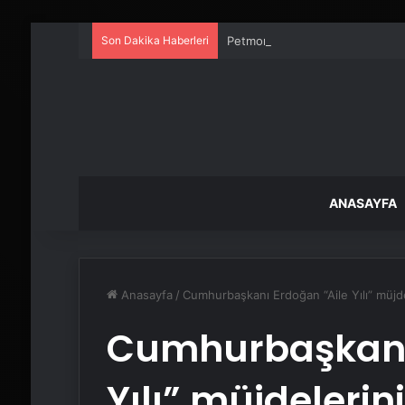
Son Dakika Haberleri
Petmona : Kedi Maması ve Köpek
ANASAYFA
Anasayfa
/
Cumhurbaşkanı Erdoğan “Aile Yılı” müjde
Cumhurbaşkanı 
Yılı” müjdelerin