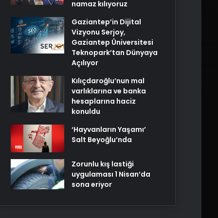
namaz kılıyoruz
Gaziantep’in Dijital
Vizyonu Serjoy,
Gaziantep Üniversitesi
Teknopark’tan Dünyaya
Açılıyor
Kılıçdaroğlu’nun mal
varlıklarına ve banka
hesaplarına haciz
konuldu
‘Hayvanların Yaşamı’
Salt Beyoğlu’nda
Zorunlu kış lastiği
uygulaması 1 Nisan’da
sona eriyor