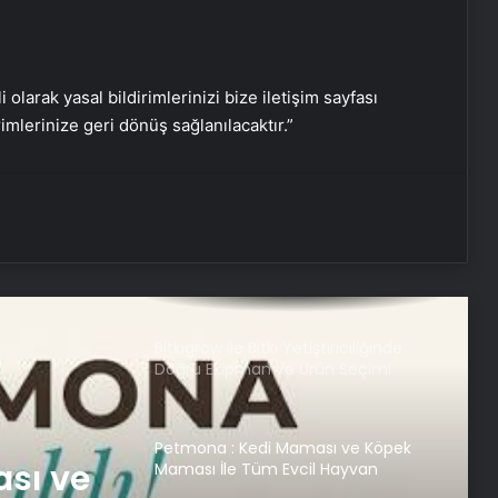
Gaziantep’in Dijital Vizyonu Serjoy,
Gaziantep Üniversitesi
Teknopark’tan Dünyaya Açılıyor
i olarak yasal bildirimlerinizi bize iletişim sayfası
rimlerinize geri dönüş sağlanılacaktır.”
UETDS Nedir ? Uetds.com İle Akıllı
Dijital Taşımacılık Yazılımı
Kahramanmaraş Oto Kiralama ve
Araç Kiralama
Bitkigrow ile Bitki Yetiştiriciliğinde
Doğru Ekipman ve Ürün Seçimi
Petmona : Kedi Maması ve Köpek
sı ve
Maması İle Tüm Evcil Hayvan
Ürünleri