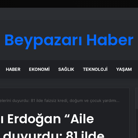
 Maması İle Tüm Evcil Hayvan Ürünleri
Beypazarı Haber
HABER
EKONOMI
SAĞLIK
TEKNOLOJI
YAŞAM
lerini duyurdu: 81 ilde faizsiz kredi, doğum ve çocuk yardımı…
Erdoğan “Aile
i duyurdu: 81 ilde