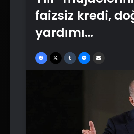
faizsiz kredi, 
yardımı…
Facebook
X
Tumblr
Messenger
Email'den paylaş