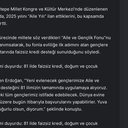
ştepe Millet Kongre ve Kültür Merkezi’nde düzenlenen
 2025 yılını “Aile Yılı” ilan ettiklerini, bu kapsamda
tti.
cinde millete söz verdikleri “Aile ve Gençlik Fonu”nu
ımsatarak, bu fonla evliliğe ilk adımını atan gençlere
tutarında faizsiz kredi desteği sunulduğunu söyledi.
den Erdoğan, “Yeni evlenecek gençlerimize Aile ve
i desteğini 81 ilimizin tamamında uygulamaya alıyoruz.
eki tüm gençlerimiz istifade edebilecek. Dünya evine
ere bugün itibarıyla başvurularını yapabilirler. Yuva
uğurlu olsun, diyorum.” şeklinde konuştu.