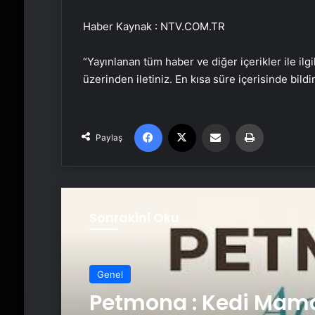
Haber Kaynak : NTV.COM.TR
“Yayınlanan tüm haber ve diğer içerikler ile ilgil
üzerinden iletiniz. En kısa süre içerisinde bildi
Facebook
X
Email'den paylaş
Yaz
Paylaş
Sonrakini Oku
Genel
Petmona : Kedi Mama