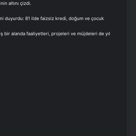
in altını çizdi.
r alanda faaliyetleri, projeleri ve müjdeleri de yıl
İhtiyaçKredisi.com Sizlere Uygun
Kredi Teklifleri Sağlıyor
SanalNumara.org ile Güvenli, Hızlı ve
Pratik SMS Onay Çözümleri