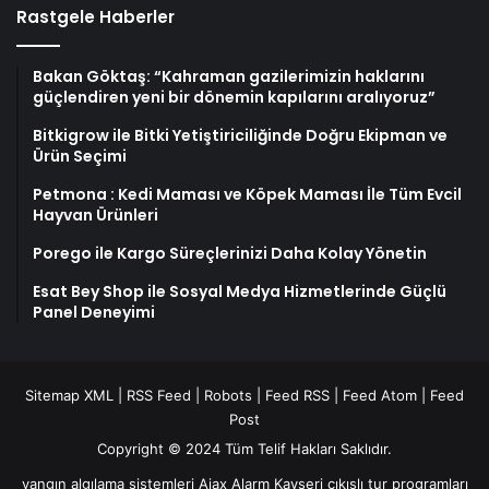
Rastgele Haberler
Bakan Göktaş: “Kahraman gazilerimizin haklarını
güçlendiren yeni bir dönemin kapılarını aralıyoruz”
Bitkigrow ile Bitki Yetiştiriciliğinde Doğru Ekipman ve
Ürün Seçimi
Petmona : Kedi Maması ve Köpek Maması İle Tüm Evcil
Hayvan Ürünleri
Porego ile Kargo Süreçlerinizi Daha Kolay Yönetin
Esat Bey Shop ile Sosyal Medya Hizmetlerinde Güçlü
Panel Deneyimi
Sitemap XML
|
RSS Feed
|
Robots
|
Feed RSS
|
Feed Atom
|
Feed
Post
Copyright © 2024 Tüm Telif Hakları Saklıdır.
yangın algılama sistemleri
Ajax Alarm
Kayseri çıkışlı tur programları