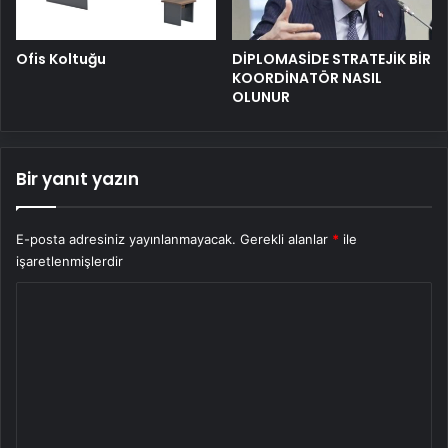
Ofis Koltuğu
DİPLOMASİDE STRATEJİK BİR
KOORDİNATÖR NASIL
OLUNUR
Bir yanıt yazın
E-posta adresiniz yayınlanmayacak.
Gerekli alanlar
*
ile
işaretlenmişlerdir
Y
o
r
u
m
*