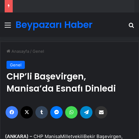
Beypazarı Haber
Menü
A
Anasayfa
/
Genel
Genel
CHP’li Başevirgen,
Manisa’da Esnafı Dinledi
Facebook
X
Tumblr
Messenger
WhatsApp
Telegram
Email'den paylaş
(ANKARA) –
CHP ManisaMilletvekiliBekir Başevirgen,