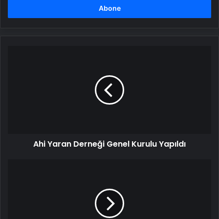
girin
Ahi
Yaran
Derneği
Genel
Kurulu
Yapıldı
Ahi Yaran Derneği Genel Kurulu Yapıldı
Halep'te
Türkiye
Başkonsolosluğu
Yeniden
Açıldı