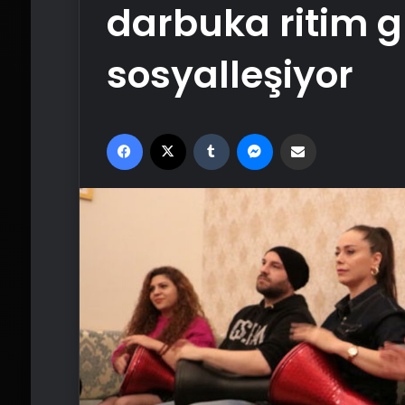
darbuka ritim g
sosyalleşiyor
Facebook
X
Tumblr
Messenger
Email'den paylaş