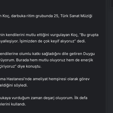
eden Koç, darbuka ritim grubunda 25, Türk Sanat Müziği
in kendilerini mutlu ettiğini vurgulayan Koç, “Bu grupta
yalleşiyor. İşimizden de çok keyif alıyoruz” dedi.
ndilerine olumlu katkı sağladığını dile getiren Duygu
görüyorum. Burada hem mutlu oluyoruz hem de enerjik
çiriyoruz” diye konuştu.
ama Hastanesi’nde ameliyat hemşiresi olarak görev
ldiğini söyledi.
darbukaya vurduğum zaman deşarj oluyorum. İlk defa
erini kullandı.
SanalNumara.org ile Güvenli, Hızlı ve