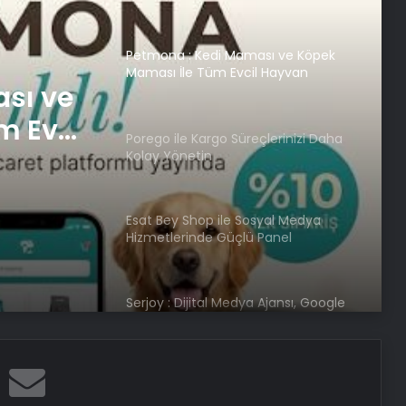
Petmona : Kedi Maması ve Köpek
Maması İle Tüm Evcil Hayvan
sı ve
Ürünleri
m Evcil
Porego ile Kargo Süreçlerinizi Daha
Kolay Yönetin
Esat Bey Shop ile Sosyal Medya
Hizmetlerinde Güçlü Panel
Deneyimi
Serjoy : Dijital Medya Ajansı, Google
Reklam Ajansı, SEO Ajansı ve Web
Tasarım Ajansı
SanalNumara.org ile Güvenli, Hızlı ve
Pratik SMS Onay Çözümleri