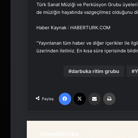
Türk Sanat Müziği ve Perküsyon Grubu üyelerin
de müziğin hayatında vazgeçilmez olduğunu dil
Haber Kaynak : HABERTURK.COM
“Yayınlanan tüm haber ve diğer içerikler ile ilgil
üzerinden iletiniz. En kısa süre içerisinde bildi
darbuka ritim grubu
Y
Facebook
X
Email'den paylaş
Yaz
Paylaş
Sonrakini Oku