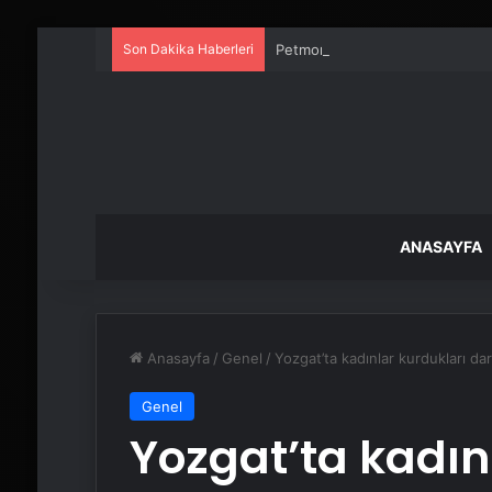
Son Dakika Haberleri
Petmona : Kedi Maması ve Köpek
ANASAYFA
Anasayfa
/
Genel
/
Yozgat’ta kadınlar kurdukları dar
Genel
Yozgat’ta kadın