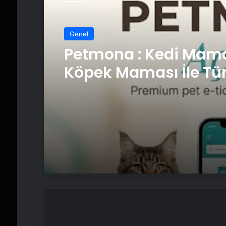
Genel
Petmona : Kedi Mama
Köpek Maması İle Tü
Hayvan Ürünleri