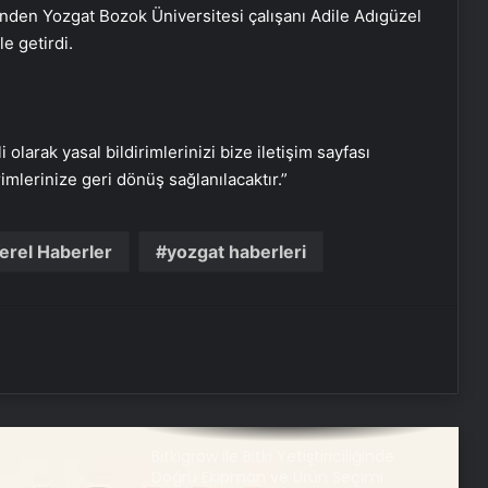
Pratik SMS Onay Çözümleri
den Yozgat Bozok Üniversitesi çalışanı Adile Adıgüzel
e getirdi.
Gaziantep’in Dijital Vizyonu Serjoy,
Gaziantep Üniversitesi
Teknopark’tan Dünyaya Açılıyor
i olarak yasal bildirimlerinizi bize iletişim sayfası
rimlerinize geri dönüş sağlanılacaktır.”
UETDS Nedir ? Uetds.com İle Akıllı
Dijital Taşımacılık Yazılımı
erel Haberler
yozgat haberleri
Kahramanmaraş Oto Kiralama ve
Araç Kiralama
Sunucu kiralama
Bitkigrow ile Bitki Yetiştiriciliğinde
Doğru Ekipman ve Ürün Seçimi