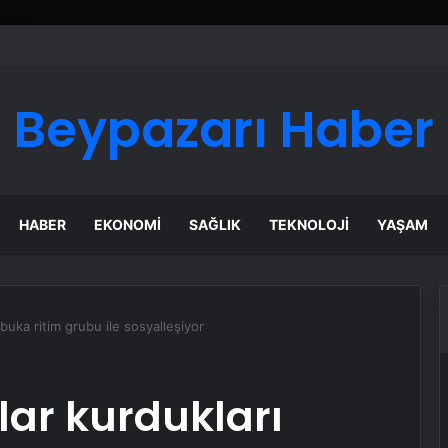
 Maması İle Tüm Evcil Hayvan Ürünleri
Beypazarı Haber
HABER
EKONOMI
SAĞLIK
TEKNOLOJI
YAŞAM
buka ritim grubu ile sosyalleşiyor
lar kurdukları