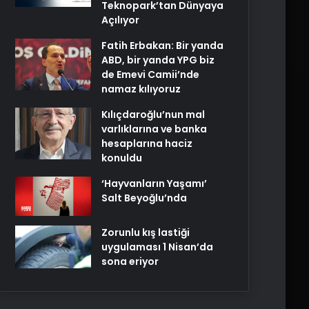
Teknopark’tan Dünyaya
Açılıyor
Fatih Erbakan: Bir yanda
ABD, bir yanda YPG biz
de Emevi Camii’nde
namaz kılıyoruz
Kılıçdaroğlu’nun mal
varlıklarına ve banka
hesaplarına haciz
konuldu
‘Hayvanların Yaşamı’
Salt Beyoğlu’nda
Zorunlu kış lastiği
uygulaması 1 Nisan’da
sona eriyor