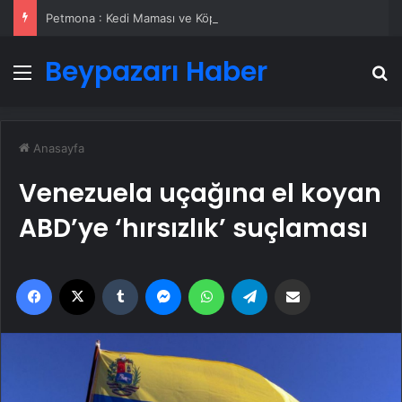
Petmona : Kedi Maması ve Köpek Maması İle Tüm Evcil Hayvan Ürünleri
Beypazarı Haber
Menü
A
Anasayfa
Venezuela uçağına el koyan
ABD’ye ‘hırsızlık’ suçlaması
Facebook
X
Tumblr
Messenger
WhatsApp
Telegram
Email'den paylaş