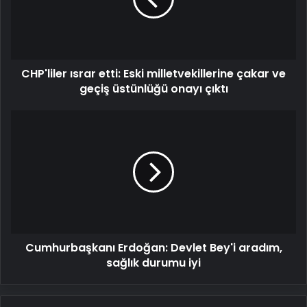
çakar
ve
geçiş
üstünlüğü
CHP'liler ısrar etti: Eski milletvekillerine çakar ve
onayı
çıktı
geçiş üstünlüğü onayı çıktı
Cumhurbaşkanı
Erdoğan:
Devlet
Bey'i
aradım,
sağlık
durumu
iyi
Cumhurbaşkanı Erdoğan: Devlet Bey'i aradım,
sağlık durumu iyi