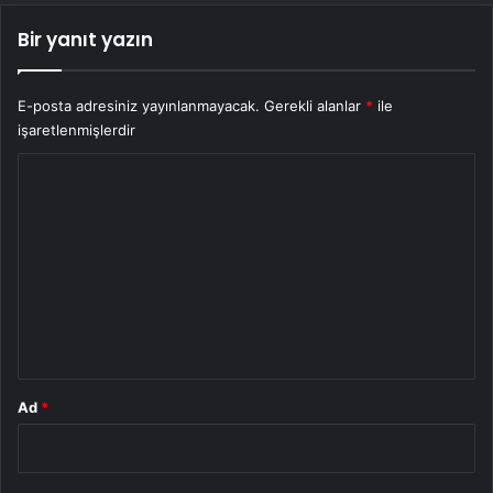
Bir yanıt yazın
E-posta adresiniz yayınlanmayacak.
Gerekli alanlar
*
ile
işaretlenmişlerdir
Y
o
r
u
m
*
Ad
*