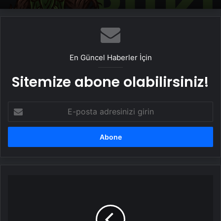
En Güncel Haberler İçin
Sitemize abone olabilirsiniz!
E-
posta
adresinizi
girin
CHP'liler
ısrar
etti:
Eski
milletvekillerine