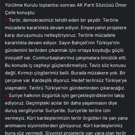
Yürütme Kurulu toplantısı sonrası AK Parti Sözcüsü Ömer
Çelik konuştu:
Terör, demokrasimizi tehdit eden bir şeydir. Terörle
mücadele kararlılıkla devam ediyor. Emperyalist projelere
karşı duruşumuzu netleştiriyoruz. Terörle mücadele
kararlılıkla devam ediyor. Sayın Bahçeli’nin Türkiye’nin
gündemini terörden çıkarmak için ortaya koyduğu güçlü
inisiyatif var. Cumhurbaşkanı’mız çalışmalara öncülük etti.
Bu konuda iç cepheyi güçlendirmeliyiz. Taviz söz konusu
değil. Kırmızı çizgilerimiz belli. Burada müzakere yok. Bir
çerçeve var. Kardeşlik diyoruz. Hedef terörsüz Türkiye’ye
ulaşmaktır. Terörü Türkiye’nin gündeminden çıkaracağız.
Suriye halkının özgürlük için gerçekleştirdiklerini takip
ediyoruz. Geçmişteki acılar bir daha yaşanmasın diye
duruş sergiliyorlar Suriye’de. Suriye’de teröre izin
vermeyiz. Kürt kardeşlerimizin terör örgütleri ile yan yana
anılmasını siyonistlerden görüyoruz. Kürt kardeşlerimiz
buna yüz vermedi. Siyonist projelerle yan yana olan terör