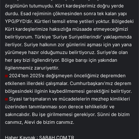
örgütünün tutumuydu. Kürt kardeşlerimiz doğru yerde
durdu. Esad rejiminin çökmesinden sonra tek kalan yapı
YPG/PYD’dir. Kürtleri temsil etme yetileri yoktur. Bölgedeki
Kürt kardeşlerimize haksızlığa müsaade etmeyeceğimizi
belirtiyorum. Türkiye ‘Suriye Suriyelilerindir’ yaklaşımında
ilerliyor. Suriye halkının zor günlerini aşması için yan yana
yürümeye hazır olduğumuzu belirtiyoruz. Suriye’de olan
her şey bizi ilgilendiriyor. Bölge barışı için yakından
ilgilenmemiz zaruriyettir.
2024’ten 2025’e değişmeyen önceliğimiz depremden
etkilenen illerdeki çalışmalar. Cumhurbaşkanı’mız deprem
bölgesindeki ilginin kaybedilmemesi gerektiğini belirtiyor.
Siyasi tartışmaların ve mücadelelerin mezhep kimlikleri
üzerinden tanımlanması son derece tehlikelidir ve
sakıncalıdır. Bu işe girilmemesi gerekiyor. Sünni de bizim
canımız, Alevi de bizim canımız.
Haber Kaynak : SABAH.COM.TR