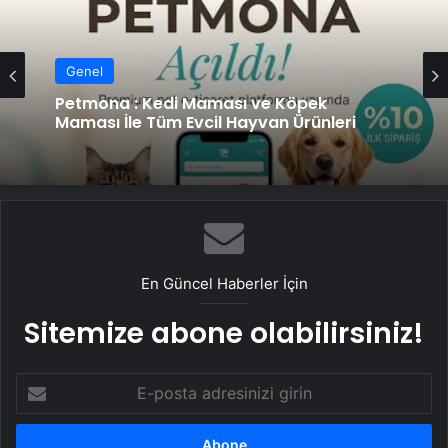
Genel
Petmona : Kedi Maması ve Köpek
Maması İle Tüm Evcil Hayvan Ürünleri
En Güncel Haberler İçin
Sitemize abone olabilirsiniz!
E-
posta
adresinizi
girin