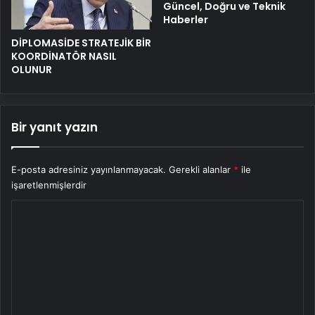
Güncel, Doğru ve Teknik
Haberler
DİPLOMASİDE STRATEJİK BİR
KOORDİNATÖR NASIL
OLUNUR
Bir yanıt yazın
E-posta adresiniz yayınlanmayacak.
Gerekli alanlar
*
ile
işaretlenmişlerdir
Y
o
r
u
m