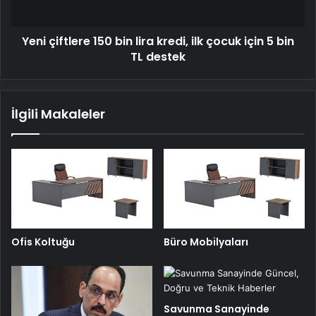
çocuk
için
Yeni çiftlere 150 bin lira kredi, ilk çocuk için 5 bin
5
bin
TL destek
TL
destek
İlgili Makaleler
Ofis Koltuğu
Büro Mobilyaları
Savunma Sanayinde