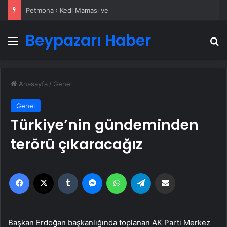
Petmona : Kedi Maması ve Köpek Maması İle Tüm Evcil Hayvan Ürünleri
Beypazarı Haber
Menü
A
Anasayfa
/
Genel
Genel
Türkiye’nin gündeminden
terörü çıkaracağız
Facebook
X
Tumblr
Messenger
WhatsApp
Telegram
Email'den paylaş
Başkan Erdoğan başkanlığında toplanan AK Parti Merkez