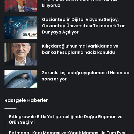
kılıyoruz
Gaziantep’in Dijital Vizyonu Serjoy,
Gaziantep Üniversitesi Teknopark’tan
Dünyaya Açılıyor
Kılıçdaroğlu’nun mal varlıklarına ve
banka hesaplarına haciz konuldu
Zorunlu kış lastiği uygulaması 1 Nisan’da
sona eriyor
Rastgele Haberler
Bitkigrow ile Bitki Yetiştiriciliğinde Doğru Ekipman ve
Ürün Seçimi
Petmona : Kedi Maması ve Köpek Maması İle Tüm Evcil