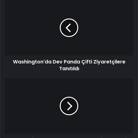
Washington'da
Dev
Panda
Çifti
Ziyaretçilere
Tanıtıldı
Washington'da Dev Panda Çifti Ziyaretçilere
Tanıtıldı
Çöken
Bina
Enkazı
Kaldırıldı,
Beyşehir
Caddesi
Trafiğe
Açıldı