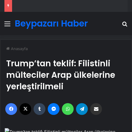
Beypazarı Haber
Menü
A
Anasayfa
Trump’tan teklif: Filistinli
mülteciler Arap ülkelerine
yerleştirilmeli
Facebook
X
Tumblr
Messenger
WhatsApp
Telegram
Email'den paylaş