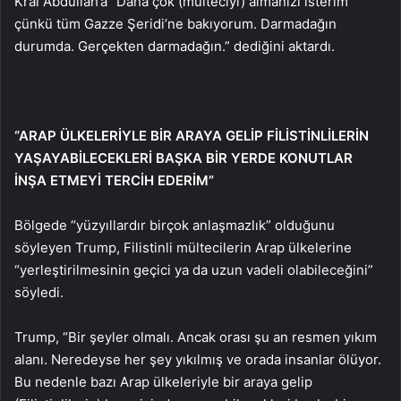
Kral Abdullah’a “Daha çok (mülteciyi) almanızı isterim
çünkü tüm Gazze Şeridi’ne bakıyorum. Darmadağın
durumda. Gerçekten darmadağın.” dediğini aktardı.
“ARAP ÜLKELERİYLE BİR ARAYA GELİP FİLİSTİNLİLERİN
YAŞAYABİLECEKLERİ BAŞKA BİR YERDE KONUTLAR
İNŞA ETMEYİ TERCİH EDERİM”
Bölgede “yüzyıllardır birçok anlaşmazlık” olduğunu
söyleyen Trump, Filistinli mültecilerin Arap ülkelerine
“yerleştirilmesinin geçici ya da uzun vadeli olabileceğini”
söyledi.
Trump, “Bir şeyler olmalı. Ancak orası şu an resmen yıkım
alanı. Neredeyse her şey yıkılmış ve orada insanlar ölüyor.
Bu nedenle bazı Arap ülkeleriyle bir araya gelip