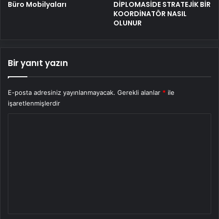
Büro Mobilyaları
DİPLOMASİDE STRATEJİK BİR
KOORDİNATÖR NASIL
OLUNUR
Bir yanıt yazın
E-posta adresiniz yayınlanmayacak.
Gerekli alanlar
*
ile
işaretlenmişlerdir
Y
o
r
u
m
*