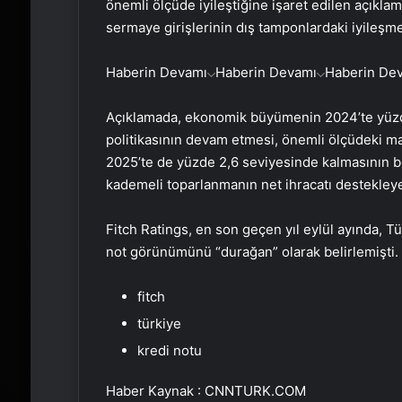
önemli ölçüde iyileştiğine işaret edilen açıklama
sermaye girişlerinin dış tamponlardaki iyileşmen
Haberin Devamı
Haberin Devamı
Haberin De
Açıklamada, ekonomik büyümenin 2024’te yüzde 2
politikasının devam etmesi, önemli ölçüdeki mal
2025’te de yüzde 2,6 seviyesinde kalmasının be
kademeli toparlanmanın net ihracatı destekleye
Fitch Ratings, en son geçen yıl eylül ayında, T
not görünümünü “durağan” olarak belirlemişti.
fitch
türkiye
kredi notu
Haber Kaynak : CNNTURK.COM