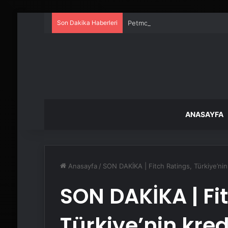
Son Dakika Haberleri
Petmona : Kedi Maması ve Köpek
ANASAYFA
Anasayfa
/
SON DAKİKA | Fitch Ratings, Türkiye’nin
SON DAKİKA | Fi
Türkiye’nin kre