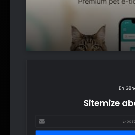
Hayvan Ürünleri
En Günc
Sitemize abo
E-
posta
adresinizi