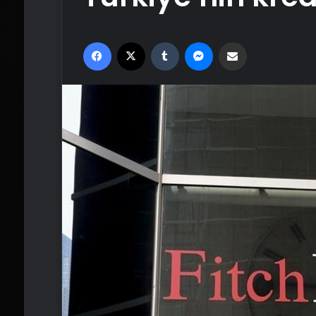
Facebook
X
Tumblr
Messenger
Email'den paylaş