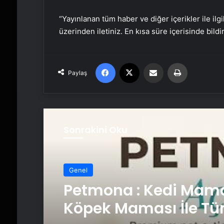
“Yayınlanan tüm haber ve diğer içerikler ile ilgil
üzerinden iletiniz. En kısa süre içerisinde bildi
Facebook
X
Email'den paylaş
Yaz
Paylaş
Sonrakini Oku
Genel
Petmona : Kedi Mama
Köpek Maması İle Tü