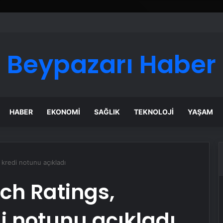
 Maması İle Tüm Evcil Hayvan Ürünleri
Beypazarı Haber
HABER
EKONOMI
SAĞLIK
TEKNOLOJI
YAŞAM
 kredi notunu açıkladı
tch Ratings,
di notunu açıkladı