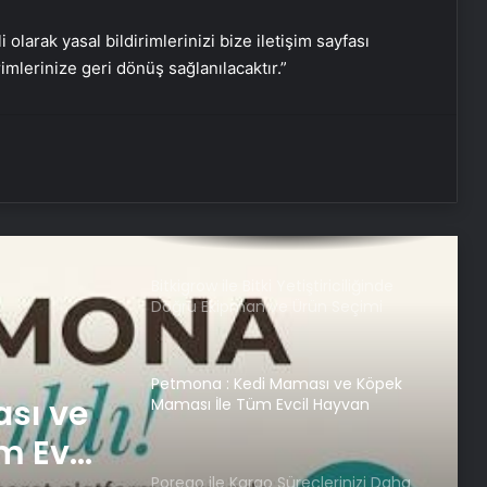
Gaziantep Üniversitesi
Teknopark’tan Dünyaya Açılıyor
i olarak yasal bildirimlerinizi bize iletişim sayfası
rimlerinize geri dönüş sağlanılacaktır.”
UETDS Nedir ? Uetds.com İle Akıllı
Dijital Taşımacılık Yazılımı
Kahramanmaraş Oto Kiralama ve
Araç Kiralama
Bitkigrow ile Bitki Yetiştiriciliğinde
Doğru Ekipman ve Ürün Seçimi
Petmona : Kedi Maması ve Köpek
sı ve
Maması İle Tüm Evcil Hayvan
Ürünleri
m Evcil
Porego ile Kargo Süreçlerinizi Daha