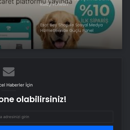
Kolay Yönetin
Esat Bey Shop ile Sosyal Medya
Hizmetlerinde Güçlü Panel
Deneyimi
Serjoy : Dijital Medya Ajansı, Google
Reklam Ajansı, SEO Ajansı ve Web
Tasarım Ajansı
İhtiyaçKredisi.com Sizlere Uygun
Kredi Teklifleri Sağlıyor
el Haberler İçin
ne olabilirsiniz!
SanalNumara.org ile Güvenli, Hızlı ve
Pratik SMS Onay Çözümleri