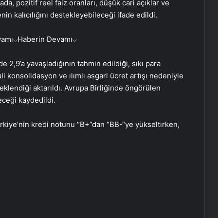
da, pozitif reel faiz oranları, düşük cari açıklar ve
in kalıcılığını destekleyebileceği ifade edildi.
vamı
Haberin Devamı
,9’a yavaşladığının tahmin edildiği, sıkı para
i konsolidasyon ve ılımlı asgari ücret artışı nedeniyle
klendiği aktarıldı. Avrupa Birliğinde öngörülen
ceği kaydedildi.
ürkiye’nin kredi notunu “B+”dan “BB-“ye yükseltirken,
İhtiyaçKredisi.com Sizlere Uygun
Kredi Teklifleri Sağlıyor
SanalNumara.org ile Güvenli, Hızlı ve
Pratik SMS Onay Çözümleri
Gaziantep’in Dijital Vizyonu Serjoy,