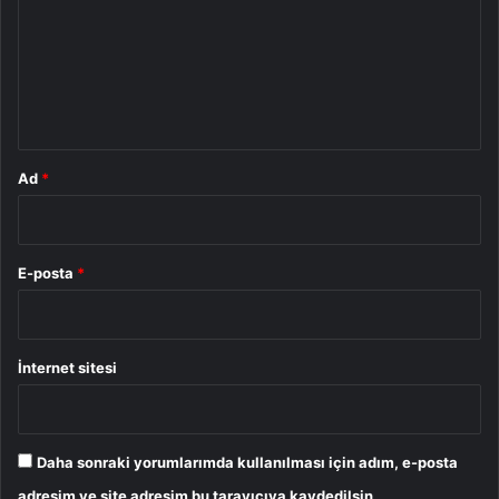
r
u
m
*
Ad
*
E-posta
*
İnternet sitesi
Daha sonraki yorumlarımda kullanılması için adım, e-posta
adresim ve site adresim bu tarayıcıya kaydedilsin.