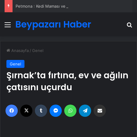
Petmona : Kedi Maması ve Köpek Maması İle Tüm Evcil Hayvan Ürünleri
Beypazarı Haber
Menü
A
Anasayfa
/
Genel
Genel
Şırnak’ta fırtına, ev ve ağılın
çatısını uçurdu
Facebook
X
Tumblr
Messenger
WhatsApp
Telegram
Email'den paylaş