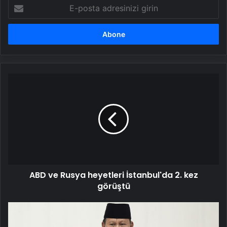
E-
posta
adresinizi
girin
ABD
ve
Rusya
heyetleri
İstanbul'da
2.
kez
görüştü
ABD ve Rusya heyetleri İstanbul'da 2. kez
görüştü
Endonezya
Cumhurbaşkanı