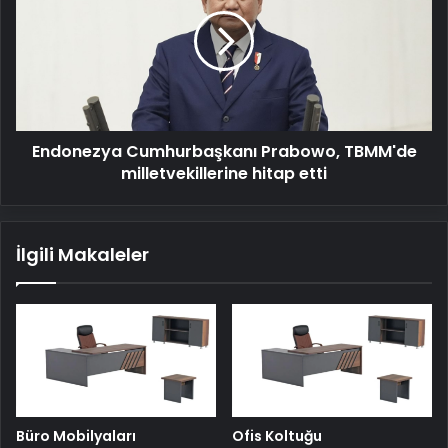
Prabowo,
TBMM'de
milletvekillerine
hitap
etti
Endonezya Cumhurbaşkanı Prabowo, TBMM'de
milletvekillerine hitap etti
İlgili Makaleler
Büro Mobilyaları
Ofis Koltuğu