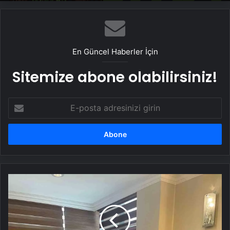
En Güncel Haberler İçin
Sitemize abone olabilirsiniz!
E-
posta
adresinizi
girin
Elif
Güneri'nden
Destekçi
Ziyareti