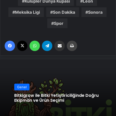
Kulüpler Dünya Kupası
Leon
Meksika Ligi
Son Dakika
Sonora
Spor
Facebook
X
WhatsApp
Telegram
Email'den paylaş
Yaz
Genel
Bitkigrow ile Bitki Yetiştiriciliğinde Doğru
Ekipman ve Ürün Seçimi