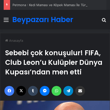
Petmona : Kedi Maması ve Köpek Maması İle Tüm Evcil Hayvan Ürünleri
Beypazarı Haber
Menü
A
Anasayfa
Sebebi çok konuşulur! FIFA,
Club Leon’u Kulüpler Dünya
Kupası’ndan men etti
Facebook
X
Tumblr
Messenger
WhatsApp
Telegram
Email'den paylaş