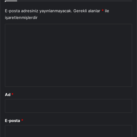
E-posta adresiniz yayınlanmayacak.
Gerekli alanlar
*
ile
işaretlenmişlerdir
Y
o
r
u
m
*
Ad
*
E-posta
*