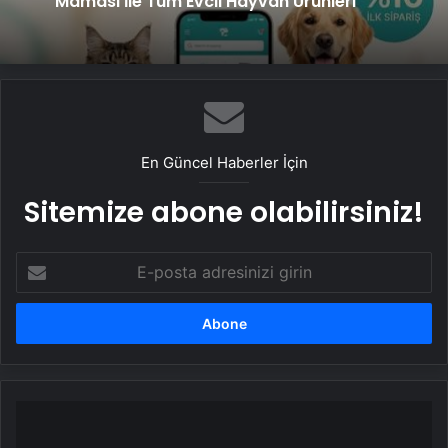
Maması İle Tüm Evcil Hayvan Ürünleri
En Güncel Haberler İçin
Sitemize abone olabilirsiniz!
E-
posta
adresinizi
girin
Avustralya
ve