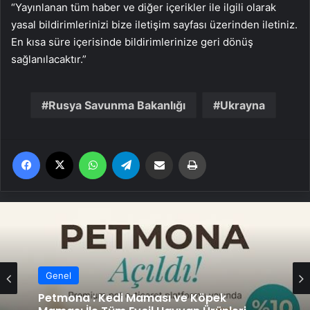
“Yayınlanan tüm haber ve diğer içerikler ile ilgili olarak
yasal bildirimlerinizi bize iletişim sayfası üzerinden iletiniz.
En kısa süre içerisinde bildirimlerinize geri dönüş
sağlanılacaktır.”
Rusya Savunma Bakanlığı
Ukrayna
Facebook
X
WhatsApp
Telegram
Email'den paylaş
Yaz
Genel
Petmona : Kedi Maması ve Köpek