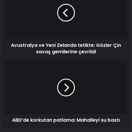
Yeni
Zelanda
tetikte:
Gözler
Çin
savaş
gemilerine
Avustralya ve Yeni Zelanda tetikte: Gözler Çin
çevrildi
savaş gemilerine çevrildi
ABD’de
korkutan
patlama:
Mahalleyi
su
bastı
ABD’de korkutan patlama: Mahalleyi su bastı