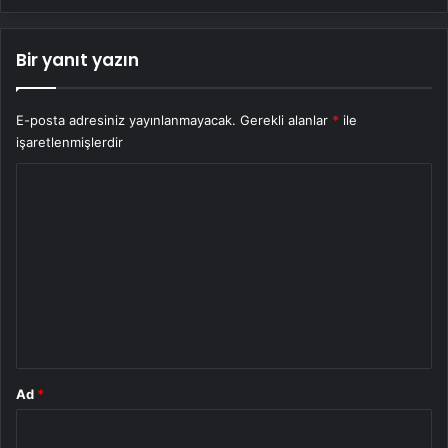
Bir yanıt yazın
E-posta adresiniz yayınlanmayacak.
Gerekli alanlar
*
ile
işaretlenmişlerdir
Y
o
r
u
m
*
Ad
*