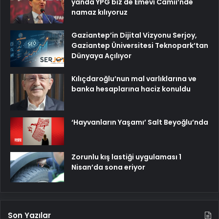
yanda YPG biz de Emevi Camii’nde
namaz kılıyoruz
Gaziantep’in Dijital Vizyonu Serjoy,
Gaziantep Üniversitesi Teknopark’tan
Dünyaya Açılıyor
Kılıçdaroğlu’nun mal varlıklarına ve
banka hesaplarına haciz konuldu
‘Hayvanların Yaşamı’ Salt Beyoğlu’nda
Zorunlu kış lastiği uygulaması 1
Nisan’da sona eriyor
Son Yazılar