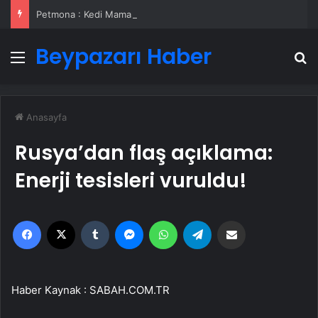
Petmona : Kedi Maması ve Köpek Maması İle Tüm Evcil Hayvan Ürünleri
Beypazarı Haber
Menü
A
Anasayfa
Rusya’dan flaş açıklama:
Enerji tesisleri vuruldu!
Facebook
X
Tumblr
Messenger
WhatsApp
Telegram
Email'den paylaş
Haber Kaynak : SABAH.COM.TR