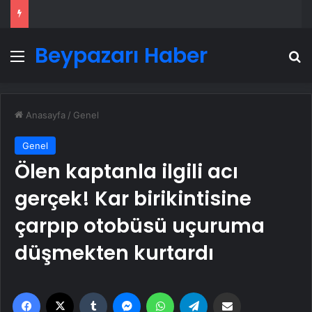
Beypazarı Haber
Menü
A
Anasayfa
/
Genel
Genel
Ölen kaptanla ilgili acı
gerçek! Kar birikintisine
çarpıp otobüsü uçuruma
düşmekten kurtardı
Facebook
X
Tumblr
Messenger
WhatsApp
Telegram
Email'den paylaş