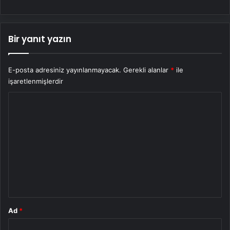
Bir yanıt yazın
E-posta adresiniz yayınlanmayacak.
Gerekli alanlar
*
ile
işaretlenmişlerdir
Y
o
r
u
m
*
Ad
*