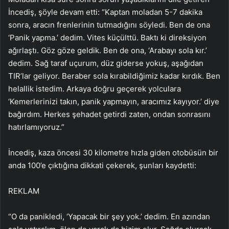
İncediş, şöyle devam etti: “Kaptan moladan 5-7 dakika
sonra, aracın frenlerinin tutmadığını söyledi. Ben de ona
‘Panik yapma.’ dedim. Vites küçülttü. Baktı ki direksiyon
ağırlaştı. Göz göze geldik. Ben de ona, ‘Arabayı sola kır.’
dedim. Sağ taraf uçurum, düz giderse yokuş, aşağıdan
TIR’lar geliyor. Beraber sola kırabildiğimiz kadar kırdık. Ben
helallik istedim. Arkaya doğru geçerek yolculara
‘Kemerlerinizi takın, panik yapmayın, aracımız kayıyor.’ diye
bağırdım. Herkes şehadet getirdi zaten, ondan sonrasını
hatırlamıyoruz.”
İncediş, kaza öncesi 30 kilometre hızla giden otobüsün bir
anda 100’e çıktığına dikkati çekerek, şunları kaydetti:
REKLAM
“O da panikledi, ‘Yapacak bir şey yok.’ dedim. En azından