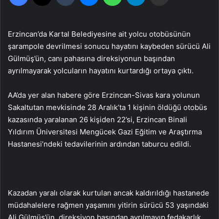
Erzincan’da Kartal Belediyesine ait yolcu otobüsünün
şarampole devrilmesi sonucu hayatını kaybeden sürücü Ali
Gülmüş’ün, canı pahasına direksiyonun başından
ayrılmayarak yolcuların hayatını kurtardığı ortaya çıktı.
AA’da yer alan habere göre Erzincan-Sivas kara yolunun
Sakaltutan mevkisinde 28 Aralık’ta 1 kişinin öldüğü otobüs
kazasında yaralanan 26 kişiden 22’si, Erzincan Binali
Yıldırım Üniversitesi Mengücek Gazi Eğitim ve Araştırma
Hastanesi’ndeki tedavilerinin ardından taburcu edildi.
Kazadan yaralı olarak kurtulan ancak kaldırıldığı hastanede
müdahalelere rağmen yaşamını yitirin sürücü 53 yaşındaki
Ali Gülmüş’ün, direksiyon başından ayrılmayıp fedakarlık