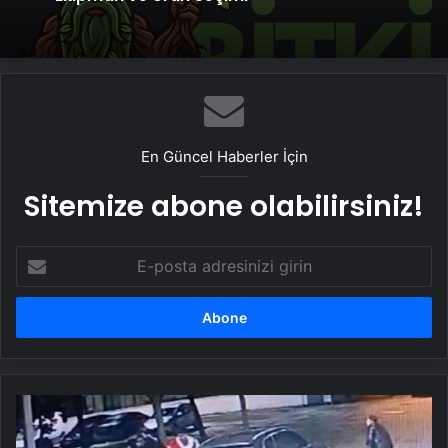
En Güncel Haberler İçin
Sitemize abone olabilirsiniz!
E-
posta
adresinizi
girin
'Noel
baba'
kostümlü