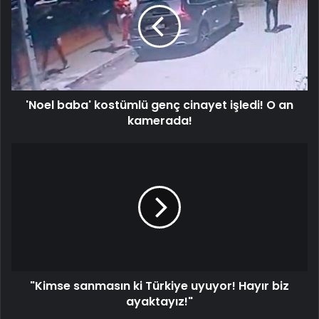
genç
cinayet
işledi!
O
an
kamerada!
'Noel baba' kostümlü genç cinayet işledi! O an
kamerada!
"Kimse
sanmasın
ki
Türkiye
uyuyor!
Hayır
biz
ayaktayız!"
"Kimse sanmasın ki Türkiye uyuyor! Hayır biz
ayaktayız!"