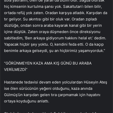
sola yatıralım, ölen de yaralı da bizim olur. Sağda olursak
hiç kimsenin kurtulma şansı yok. Sakaltutan’ı bilen bilir,
ortada refüj yok zaten. Oradan karşıya atladık. Karşıdan da
tır geliyor. Su akıntısı gibi bir oluk var. Oradan zıpladı
düzlüğe, ondan sonra araba kayarak kanal gibi bir yerin
içine düştük. Zaten oraya düşmeden önce direksiyonu
sabitledim, ‘Ben arkaya gidiyorum hakkını helal et.’ dedim.
Yapacak hiçbir şey yoktu. O, kendini feda etti. O da kaçıp
benimle arkaya gelseydi, şu an hiçbirimiz yaşamıyorduk.”
“GÖRÜNMEYEN KAZA AMA KIŞ GÜNÜ BU ARABA
VERİLMEZDİ”
Hastanede tedavisi devam eden yolculardan Hüseyin Ateş
ise ölen sürücünün yeğeni olduğunu, kaza anında
Gülmüş’ün karşıdan gelen tıra çarpmamak için hayatını
ortaya koyduğunu anlattı.