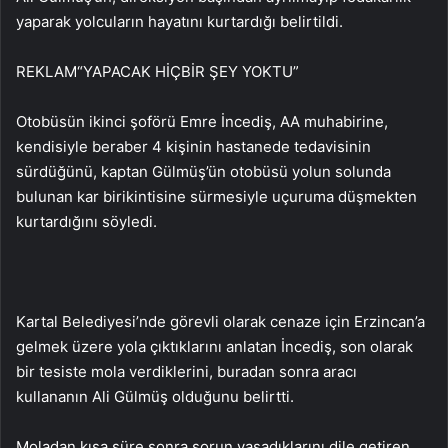
yaparak yolcuların hayatını kurtardığı belirtildi.
REKLAM
“YAPACAK HİÇBİR ŞEY YOKTU”
Otobüsün ikinci şoförü Emre İncediş, AA muhabirine,
kendisiyle beraber 4 kişinin hastanede tedavisinin
sürdüğünü, kaptan Gülmüş’ün otobüsü yolun solunda
bulunan kar birikintisine sürmesiyle uçuruma düşmekten
kurtardığını söyledi.
Kartal Belediyesi’nde görevli olarak cenaze için Erzincan’a
gelmek üzere yola çıktıklarını anlatan İncediş, son olarak
bir tesiste mola verdiklerini, buradan sonra aracı
kullananın Ali Gülmüş olduğunu belirtti.
Moladan kısa süre sonra sorun yaşadıklarını dile getiren