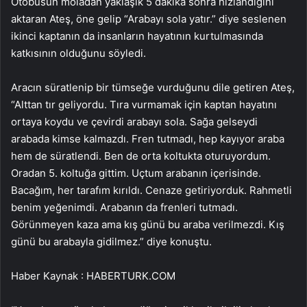
Otobüsün moladan yaklaşık 5 dakika sonra hızlandığını
aktaran Ateş, öne gelip “Arabayı sola yatır.” diye seslenen
ikinci kaptanın da insanların hayatının kurtulmasında
katkısının olduğunu söyledi.
Aracın süratlenip bir tümseğe vurduğunu dile getiren Ateş,
“Alttan tır geliyordu. Tıra vurmamak için kaptan hayatını
ortaya koydu ve çevirdi arabayı sola. Sağa gelseydi
arabada kimse kalmazdı. Fren tutmadı, hep kayıyor araba
hem de süratlendi. Ben de orta koltukta oturuyordum.
Oradan 5. koltuğa gittim. Uçtum arabanın içerisinde.
Bacağım, her tarafım kırıldı. Cenaze getiriyorduk. Rahmetli
benim yeğenimdi. Arabanın da frenleri tutmadı.
Görünmeyen kaza ama kış günü bu araba verilmezdi. Kış
günü bu arabayla gidilmez.” diye konuştu.
Haber Kaynak : HABERTURK.COM