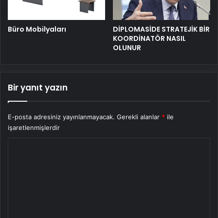
Büro Mobilyaları
DİPLOMASİDE STRATEJİK BİR
KOORDİNATÖR NASIL
OLUNUR
Bir yanıt yazın
E-posta adresiniz yayınlanmayacak.
Gerekli alanlar
*
ile
işaretlenmişlerdir
Y
o
r
u
m
*