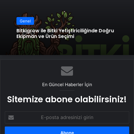
Genel
Bitkigrow ile Bitki Yetiştiriciliğinde Doğru
Ekipman ve Ürün Seçimi
En Güncel Haberler İçin
Sitemize abone olabilirsiniz!
E-
posta
adresinizi
girin