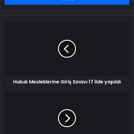
Hukuk
Mesleklerine
Giriş
Sınavı
17
ilde
yapıldı
Hukuk Mesleklerine Giriş Sınavı 17 ilde yapıldı
İstanbul'da
tüm
okullarda
ilk
ders
başladı:
Konu