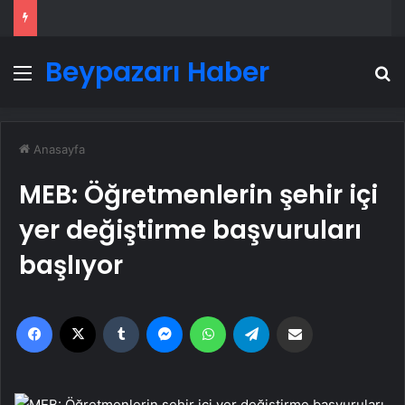
Beypazarı Haber
Menü
A
Anasayfa
MEB: Öğretmenlerin şehir içi
yer değiştirme başvuruları
başlıyor
Facebook
X
Tumblr
Messenger
WhatsApp
Telegram
Email'den paylaş