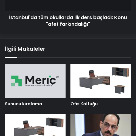
"afet
farkındalığı"
İstanbul'da tüm okullarda ilk ders başladı: Konu
"afet farkındalığı"
İlgili Makaleler
Sunucu kiralama
Ofis Koltuğu