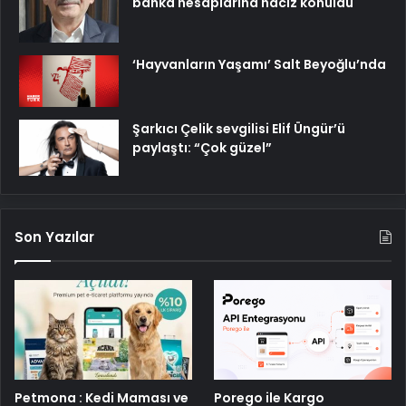
banka hesaplarına haciz konuldu
‘Hayvanların Yaşamı’ Salt Beyoğlu’nda
Şarkıcı Çelik sevgilisi Elif Üngür’ü
paylaştı: “Çok güzel”
Son Yazılar
Petmona : Kedi Maması ve
Porego ile Kargo