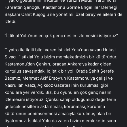
Tiyatro gösterimini İl Kültür ve Turizm Müdür Yardımcısı
Fahrettin Şenoğlu, Kastamonu Görme Engelliler Derneği
Başkanı Cahit Kuşoğlu ile yönetimi, özel birey ve aileleri de
izledi.
“İstiklal Yolu’nun en çok genç neslin izlemesini istiyoruz”
Tiyatro ile ilgili bilgi veren İstiklal Yolu’nun yazarı Hulusi
Sıvacı, “İstiklal Yolu bizim memleketimizin bir kültürüdür.
Kastamonu’dan Çankırı, oradan Ankara’ya kadar giden
kurtuluş savaşındaki lojistik bir yol. Orada Şehit Şerefe
Bacımız, Mehmet Akif Ersoy’un Kastamonu’ya gelişi ve
Nasrullah Vaazı, Açıksöz Gazetesi’nin kurulması gibi
konulara yer verdik. Biz, bu oyunu en çok genç neslin
izlemesini istiyoruz. Çünkü sahip olduğumuz değerlerin
gelecek nesillere aktarılması, korunması, korunma
kültürünün benimsenmesi amacıyla kurulmuş olan bir
tiyatromuz. İstiklal Yolu da zaten bizim memleketin sana