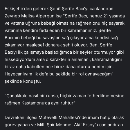
Eskişehir’den gelerek Şehit Şerife Bacı’yı canlandıran
Zeynep Melisa Alpergun ise “Şerife Bacı, henüz 21 yaşında
ve vatana uğruna bebeği olmasına rağmen onu hiç sayarak
vatanına kendini feda eden bir kahramanımız. Şerife
Bacının bebeği bu savaştan sağ çıkıyor ama kendisi sağ
çıkamıyor maalesef donarak şehit oluyor. Ben, Şerife
Bacıyı ilk çalışmaya başladığımda bir şeyler oturmuyor gibi
hissediyordum ama o karakterin anlamanı, kahramanlığını
biraz daha kabullenince biraz daha oturdu benim için.
Heyecanlıyım ilk defa bu şekilde bir rol oynayacağım”
şeklinde konuştu.
“Çanakkale nasıl bir ruhsa, hiçbir zaman fethedilmemesine
rağmen Kastamonu’da aynı ruhtur”
Devrekani ilçesi Mütevelli Mahallesi’nde imam hatip olarak
görev yapan ve Milli Şair Mehmet Akif Ersoy’u canlandıran