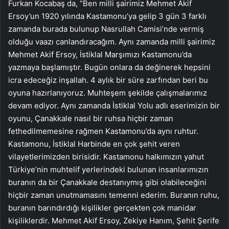
Furkan Kocabaş da, “Ben milli şairimiz Mehmet Akif
Ersoy’un 1920 yılında Kastamonu’ya gelip 3 gün 3 farklı
zamanda burada bulunup Nasrullah Camisi’nde vermiş
olduğu vaazı canlandıracağım. Aynı zamanda milli şairimiz
Mehmet Akif Ersoy, İstiklal Marşımızı Kastamonu’da
yazmaya başlamıştır. Bugün onlara da değinerek hepsini
icra edeceğiz inşallah. 4 aylık bir süre zarfından beri bu
oyuna hazırlanıyoruz. Muhteşem şekilde çalışmalarımız
devam ediyor. Aynı zamanda İstiklal Yolu adlı eserimizin bir
oyunu, Çanakkale nasıl bir ruhsa hiçbir zaman
fethedilmemesine rağmen Kastamonu’da aynı ruhtur.
Kastamonu, İstiklal Harbinde en çok şehit veren
vilayetlerimizden birisidir. Kastamonu halkımızın yahut
Türkiye’nin muhtelif yerlerindeki bulunan insanlarımızın
buranın da bir Çanakkale destanıymış gibi olabileceğini
hiçbir zaman unutmamasını temenni ederim. Buranın ruhu,
buranın barındırdığı kişilikler gerçekten çok manidar
kişiliklerdir. Mehmet Akif Ersoy, Zekiye Hanım, Şehit Şerife