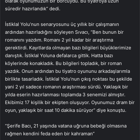
olarak oyunumuzun bir borcuydu. Bu tiyatroya uzun
süredir hazırlandık” dedi.
İstiklal Yolu’nun senaryosunu üç yıllık bir çalışmanın
ardından hazırladığını söyleyen Sıvacı, “Ben bunun bir
romanını yazdım. Romanı 2 yıl kadar bir araştırma
gerektirdi. Kayıtlarda olmayan bazı bilgileri büyüklerimize
danıştık. İstiklal Yoluna defalarca gittik. Hatta bazı
köylerinde konakladık. Bu bilgileri topladık, bir roman
yazdık. Onun ardından bu tiyatro oyununu arkadaşlarımla
birlikte tasarladık. İstiklal Yolu’nun çıkış noktası bu şekilde
yani 2 yıl sadece romanın araştırması sürdü. Yaklaşık bir
yılda eserin hazırlanması toplamda 3 senemizi almıştır.
Ekibimiz 17 kişilik bir ekipten oluşuyor. Oyunumuz dram bir
oyun, yaklaşık bir saat 10 dakika sürüyor” diye konuştu.
“Şerife Bacı, 21 yaşında vatana uğruna bebeği olmasına
rağmen kendini feda eden bir kahraman”