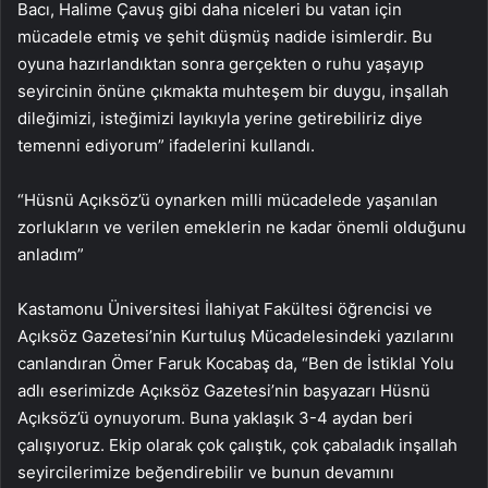
Bacı, Halime Çavuş gibi daha niceleri bu vatan için
mücadele etmiş ve şehit düşmüş nadide isimlerdir. Bu
oyuna hazırlandıktan sonra gerçekten o ruhu yaşayıp
seyircinin önüne çıkmakta muhteşem bir duygu, inşallah
dileğimizi, isteğimizi layıkıyla yerine getirebiliriz diye
temenni ediyorum” ifadelerini kullandı.
“Hüsnü Açıksöz’ü oynarken milli mücadelede yaşanılan
zorlukların ve verilen emeklerin ne kadar önemli olduğunu
anladım”
Kastamonu Üniversitesi İlahiyat Fakültesi öğrencisi ve
Açıksöz Gazetesi’nin Kurtuluş Mücadelesindeki yazılarını
canlandıran Ömer Faruk Kocabaş da, “Ben de İstiklal Yolu
adlı eserimizde Açıksöz Gazetesi’nin başyazarı Hüsnü
Açıksöz’ü oynuyorum. Buna yaklaşık 3-4 aydan beri
çalışıyoruz. Ekip olarak çok çalıştık, çok çabaladık inşallah
seyircilerimize beğendirebilir ve bunun devamını