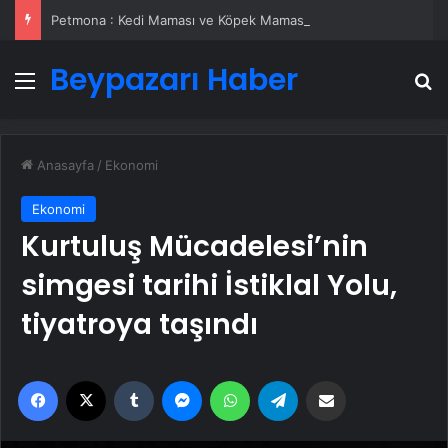
Petmona : Kedi Maması ve Köpek Maması İle Tüm Evcil Hayvan Ürünleri
Beypazarı Haber
Menü
A
Anasayfa
/
Ekonomi
Ekonomi
Kurtuluş Mücadelesi’nin
simgesi tarihi İstiklal Yolu,
tiyatroya taşındı
Facebook
X
Tumblr
Messenger
WhatsApp
Telegram
Email'den paylaş