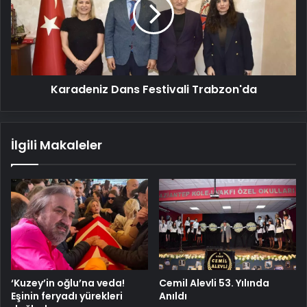
Trabzon'da
Karadeniz Dans Festivali Trabzon'da
İlgili Makaleler
Cemil Alevli 53. Yılında
‘Kuzey’in oğlu’na veda!
Anıldı
Eşinin feryadı yürekleri