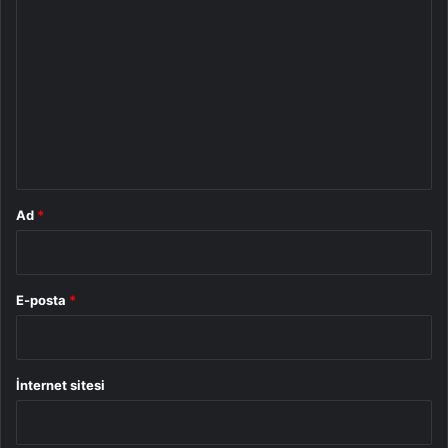
o
r
u
m
*
Ad
*
E-posta
*
İnternet sitesi