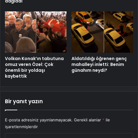
dağladı
Volkan Konak’ın tabutuna
Aldatıldığı öğrenen genç
omuz veren Özel: Çok
mahalleyi inletti: Benim
önemli bir yoldaşı
günahım neydi?
kaybettik
Bir yanıt yazın
E-posta adresiniz yayınlanmayacak.
Gerekli alanlar
*
ile
işaretlenmişlerdir
Y