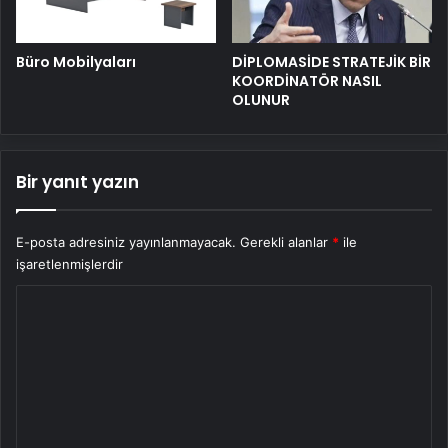
Büro Mobilyaları
DİPLOMASİDE STRATEJİK BİR
KOORDİNATÖR NASIL
OLUNUR
Bir yanıt yazın
E-posta adresiniz yayınlanmayacak.
Gerekli alanlar
*
ile
işaretlenmişlerdir
Y
o
r
u
m