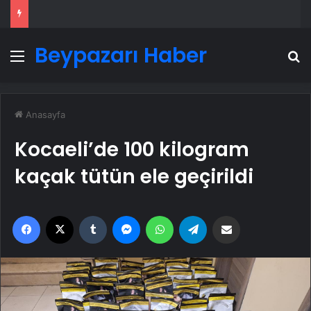
Beypazarı Haber
Menü
A
Anasayfa
Kocaeli’de 100 kilogram
kaçak tütün ele geçirildi
Facebook
X
Tumblr
Messenger
WhatsApp
Telegram
Email'den paylaş