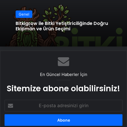
Genel
Bitkigrow ile Bitki Yetiştiriciliğinde Doğru
Ekipman ve Ürün Seçimi
En Güncel Haberler İçin
Sitemize abone olabilirsiniz!
E-
posta
adresinizi
girin