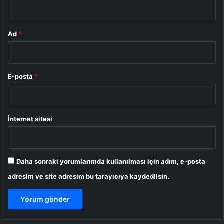
*
Ad
*
E-posta
*
İnternet sitesi
Daha sonraki yorumlarımda kullanılması için adım, e-posta
adresim ve site adresim bu tarayıcıya kaydedilsin.