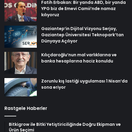
Fatih Erbakan: Bir yanda ABD, bir yanda
YPG biz de Emevi Camii’nde namaz
kılıyoruz
Gaziantep’in Dijital Vizyonu Serjoy,
Gaziantep Üniversitesi Teknopark’tan
Dünyaya Açılıyor
Kılıçdaroğlu’nun mal varlıklarına ve
banka hesaplarına haciz konuldu
Zorunlu kış lastiği uygulaması 1 Nisan’da
sona eriyor
Rastgele Haberler
Bitkigrow ile Bitki Yetiştiriciliğinde Doğru Ekipman ve
Ürün Seçimi