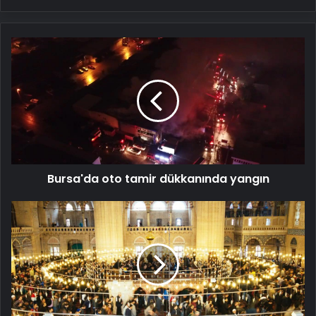
Bursa'da
oto
tamir
dükkanında
yangın
Bursa'da oto tamir dükkanında yangın
CUMA
NAMAZI
KAÇTA
KILINACAK?
4
Nisan
Cuma
Namazı