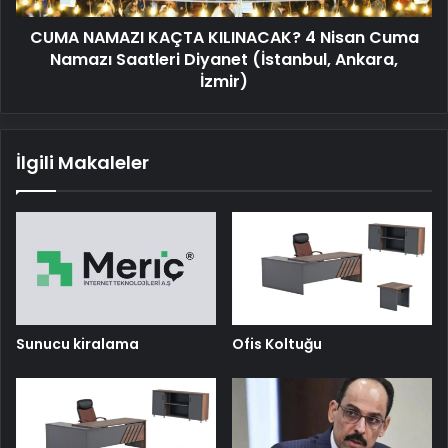
Saatleri
CUMA NAMAZI KAÇTA KILINACAK? 4 Nisan Cuma
Diyanet
(İstanbul,
Namazı Saatleri Diyanet (İstanbul, Ankara,
Ankara,
İzmir)
İzmir)
İlgili Makaleler
Sunucu kiralama
Ofis Koltuğu