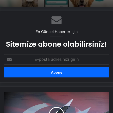
En Güncel Haberler İçin
Sitemize abone olabilirsiniz!
E-
posta
adresinizi
girin
TSK'da
e-
harp
devrimi