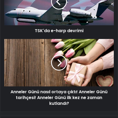
TSK'da e-harp devrimi
Anneler
Günü
nasıl
ortaya
çıktı!
Anneler
Günü
tarihçesi!
Anneler
Anneler Günü nasıl ortaya çıktı! Anneler Günü
Günü
ilk
tarihçesi! Anneler Günü ilk kez ne zaman
kez
kutlandı?
ne
zaman