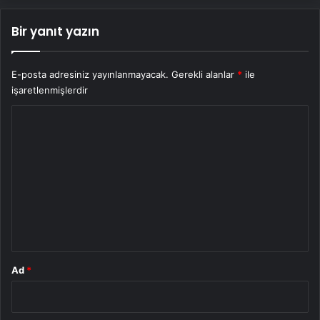
Bir yanıt yazın
E-posta adresiniz yayınlanmayacak.
Gerekli alanlar
*
ile
işaretlenmişlerdir
Y
o
r
u
m
*
Ad
*