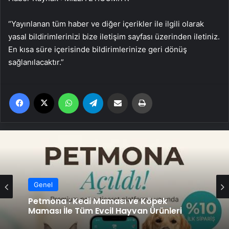
“Yayınlanan tüm haber ve diğer içerikler ile ilgili olarak
yasal bildirimlerinizi bize iletişim sayfası üzerinden iletiniz.
En kısa süre içerisinde bildirimlerinize geri dönüş
sağlanılacaktır.”
Facebook
X
WhatsApp
Telegram
Email'den paylaş
Yaz
Genel
Petmona : Kedi Maması ve Köpek
Maması İle Tüm Evcil Hayvan Ürünleri