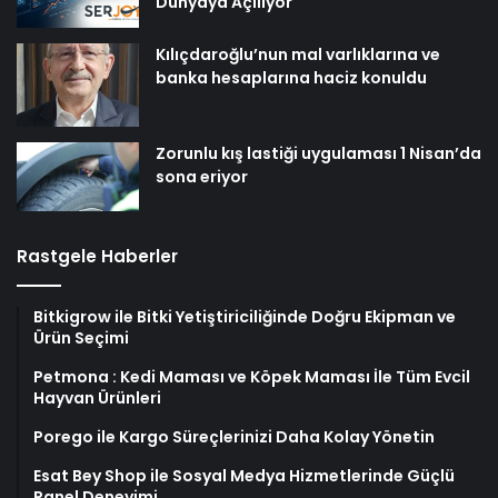
Dünyaya Açılıyor
Kılıçdaroğlu’nun mal varlıklarına ve
banka hesaplarına haciz konuldu
Zorunlu kış lastiği uygulaması 1 Nisan’da
sona eriyor
Rastgele Haberler
Bitkigrow ile Bitki Yetiştiriciliğinde Doğru Ekipman ve
Ürün Seçimi
Petmona : Kedi Maması ve Köpek Maması İle Tüm Evcil
Hayvan Ürünleri
Porego ile Kargo Süreçlerinizi Daha Kolay Yönetin
Esat Bey Shop ile Sosyal Medya Hizmetlerinde Güçlü
Panel Deneyimi