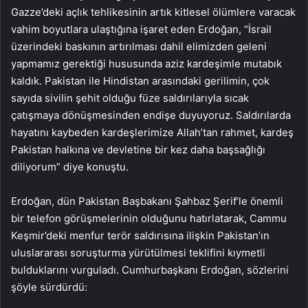
Gazze’deki açlık tehlikesinin artık kitlesel ölümlere varacak
vahim boyutlara ulaştığına işaret eden Erdoğan, “İsrail
üzerindeki baskının artırılması dahil elimizden geleni
yapmamız gerektiği hususunda aziz kardeşimle mutabık
kaldık. Pakistan ile Hindistan arasındaki gerilimin, çok
sayıda sivilin şehit olduğu füze saldırılarıyla sıcak
çatışmaya dönüşmesinden endişe duyuyoruz. Saldırılarda
hayatını kaybeden kardeşlerimize Allah’tan rahmet, kardeş
Pakistan halkına ve devletine bir kez daha başsağlığı
diliyorum” diye konuştu.
Erdoğan, dün Pakistan Başbakanı Şahbaz Şerif’le önemli
bir telefon görüşmelerinin olduğunu hatırlatarak, Cammu
Keşmir’deki menfur terör saldırısına ilişkin Pakistan’ın
uluslararası soruşturma yürütülmesi teklifini kıymetli
bulduklarını vurguladı. Cumhurbaşkanı Erdoğan, sözlerini
şöyle sürdürdü: