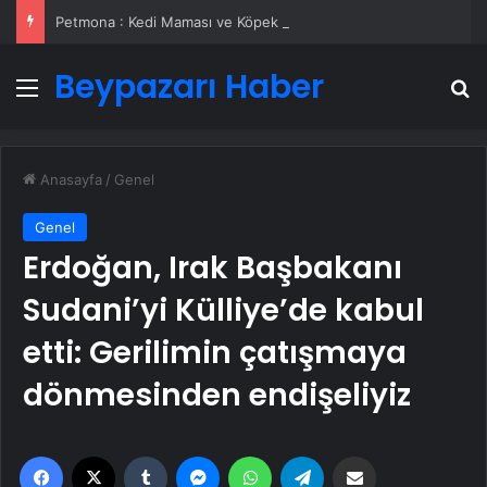
Petmona : Kedi Maması ve Köpek Maması İle Tüm Evcil Hayvan Ürünleri
Beypazarı Haber
Menü
A
Anasayfa
/
Genel
Genel
Erdoğan, Irak Başbakanı
Sudani’yi Külliye’de kabul
etti: Gerilimin çatışmaya
dönmesinden endişeliyiz
Facebook
X
Tumblr
Messenger
WhatsApp
Telegram
Email'den paylaş