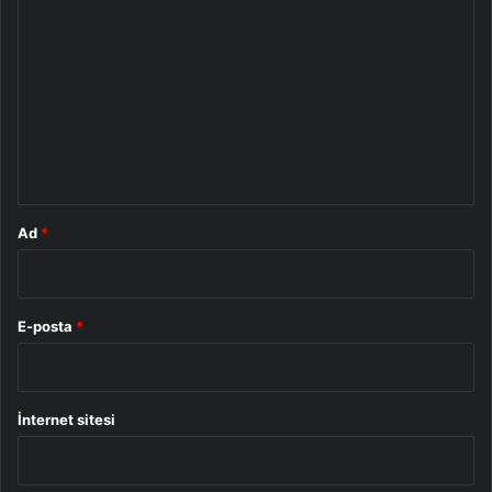
o
r
u
m
*
Ad
*
E-posta
*
İnternet sitesi