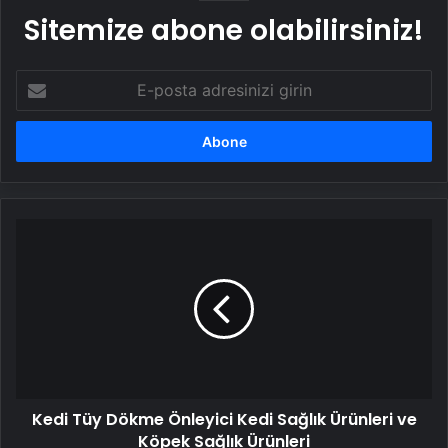
Sitemize abone olabilirsiniz!
E-
posta
adresinizi
girin
Kedi
Tüy
Dökme
Önleyici
Kedi
Sağlık
Ürünleri
ve
Köpek
Kedi Tüy Dökme Önleyici Kedi Sağlık Ürünleri ve
Sağlık
Ürünleri
Köpek Sağlık Ürünleri