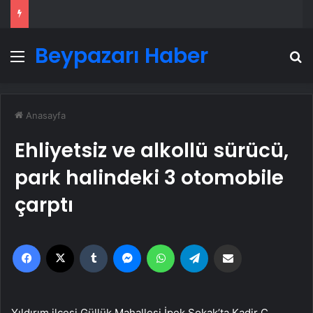
Beypazarı Haber
Menü
A
Anasayfa
Ehliyetsiz ve alkollü sürücü,
park halindeki 3 otomobile
çarptı
Facebook
X
Tumblr
Messenger
WhatsApp
Telegram
Email'den paylaş
Yıldırım ilçesi Güllük Mahallesi İpek Sokak’ta Kadir Ç.