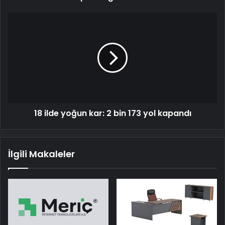
18
ilde
yoğun
kar:
2
bin
173
yol
kapandı
18 ilde yoğun kar: 2 bin 173 yol kapandı
İlgili Makaleler