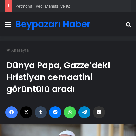
Petmona : Kedi Maması ve Köpek Maması İle Tüm Evcil Hayvan Ürünleri
Beypazarı Haber
Menü
A
Anasayfa
Dünya Papa, Gazze’deki
Hristiyan cemaatini
görüntülü aradı
Facebook
X
Tumblr
Messenger
WhatsApp
Telegram
Email'den paylaş