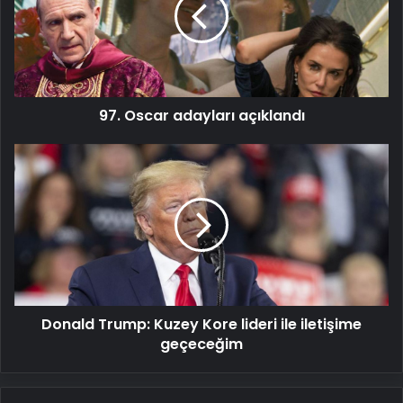
97. Oscar adayları açıklandı
Donald
Trump:
Kuzey
Kore
lideri
ile
iletişime
geçeceğim
Donald Trump: Kuzey Kore lideri ile iletişime
geçeceğim