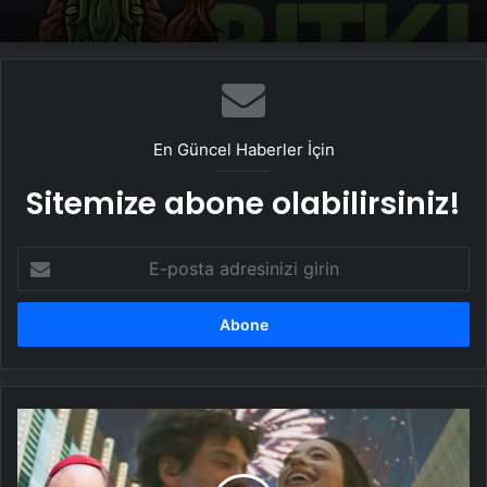
En Güncel Haberler İçin
Sitemize abone olabilirsiniz!
E-
posta
adresinizi
girin
97.
Oscar
adayları
açıklandı