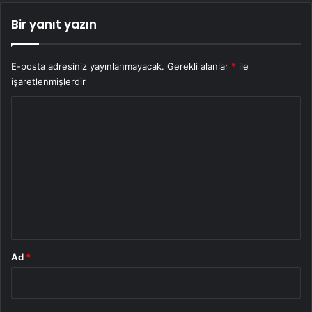
Bir yanıt yazın
E-posta adresiniz yayınlanmayacak.
Gerekli alanlar
*
ile
işaretlenmişlerdir
Y
o
r
u
m
*
Ad
*