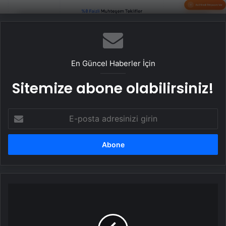
En Güncel Haberler İçin
Sitemize abone olabilirsiniz!
E-
posta
adresinizi
girin
Dolandırıcılık
Çetesi
Yargı
Önünde