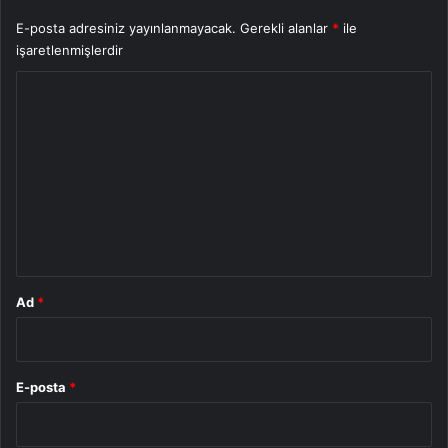
E-posta adresiniz yayınlanmayacak.
Gerekli alanlar
*
ile
işaretlenmişlerdir
Y
o
r
u
m
*
Ad
*
E-posta
*