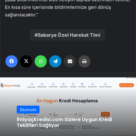
En kısa süre içerisinde bildirimlerinize geri dönüş
sağlanılacaktır.”
Sakarya Özel Harekat Timi
Facebook
X
WhatsApp
Telegram
Email'den paylaş
Yaz
Ekonomi
İhtiyaçKredisi.com Sizlere Uygun Kredi
Teklifleri Sağlıyor