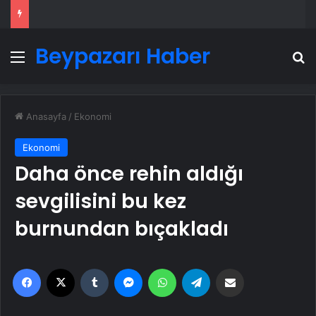
Beypazarı Haber
Menü
A
Anasayfa
/
Ekonomi
Ekonomi
Daha önce rehin aldığı
sevgilisini bu kez
burnundan bıçakladı
Facebook
X
Tumblr
Messenger
WhatsApp
Telegram
Email'den paylaş