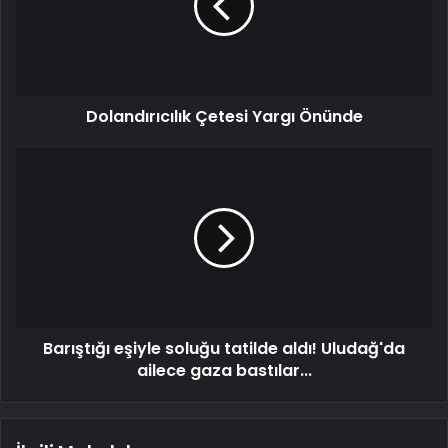
Dolandırıcılık Çetesi Yargı Önünde
Barıştığı
eşiyle
soluğu
tatilde
aldı!
Uludağ'da
ailece
gaza
bastılar...
Barıştığı eşiyle soluğu tatilde aldı! Uludağ'da
ailece gaza bastılar...