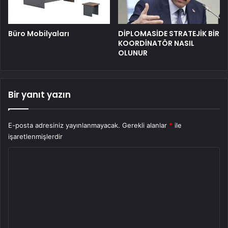
Büro Mobilyaları
DİPLOMASİDE STRATEJİK BİR
KOORDİNATÖR NASIL
OLUNUR
Bir yanıt yazın
E-posta adresiniz yayınlanmayacak.
Gerekli alanlar
*
ile
işaretlenmişlerdir
Y
o
r
u
m