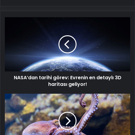
NASA’dan
tarihi
görev:
Evrenin
en
detaylı
3D
haritası
geliyor!
NASA’dan tarihi görev: Evrenin en detaylı 3D
haritası geliyor!
Ahtapotların
cinsiyeti
nasıl
belirleniyor?
480
milyon
yıllık