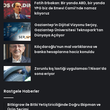
Fatih Erbakan: Bir yanda ABD, bir yanda
YPG biz de Emevi Camii’nde namaz
kılıyoruz
Gaziantep’in Dijital Vizyonu Serjoy,
Gaziantep Üniversitesi Teknopark’tan
Dünyaya Açılıyor
Kılıçdaroğlu’nun mal varlıklarına ve
banka hesaplarına haciz konuldu
Zorunlu kış lastiği uygulaması 1 Nisan’da
sona eriyor
Rastgele Haberler
Bitkigrow ile Bitki Yetiştiriciliğinde Doğru Ekipman ve
Ürün Seçimi