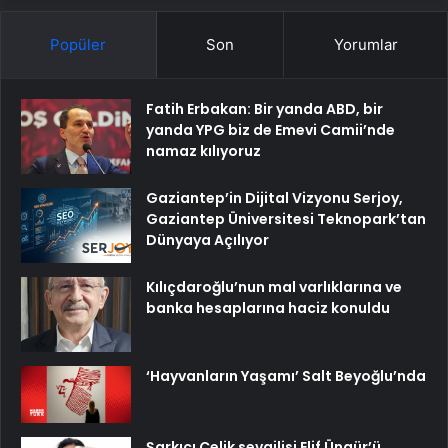
Popüler
Son
Yorumlar
Fatih Erbakan: Bir yanda ABD, bir
yanda YPG biz de Emevi Camii’nde
namaz kılıyoruz
Gaziantep’in Dijital Vizyonu Serjoy,
Gaziantep Üniversitesi Teknopark’tan
Dünyaya Açılıyor
Kılıçdaroğlu’nun mal varlıklarına ve
banka hesaplarına haciz konuldu
‘Hayvanların Yaşamı’ Salt Beyoğlu’nda
Şarkıcı Çelik sevgilisi Elif Üngür’ü