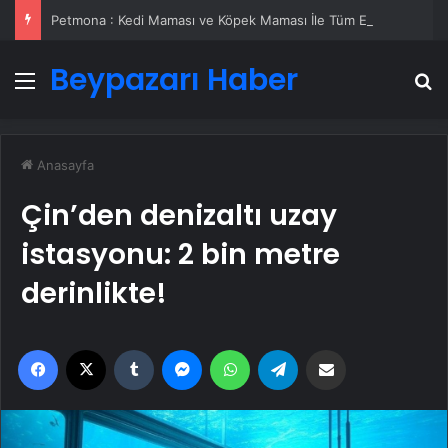
Petmona : Kedi Maması ve Köpek Maması İle Tüm Evcil Hayvan Ürünleri
Beypazarı Haber
Menü
A
Anasayfa
Çin’den denizaltı uzay
istasyonu: 2 bin metre
derinlikte!
Facebook
X
Tumblr
Messenger
WhatsApp
Telegram
Email'den paylaş