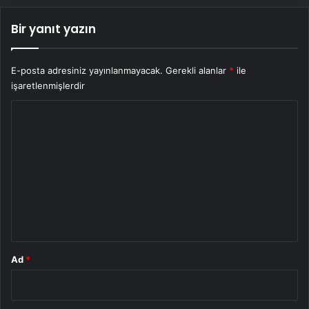
Bir yanıt yazın
E-posta adresiniz yayınlanmayacak.
Gerekli alanlar
*
ile
işaretlenmişlerdir
Y
o
r
u
m
*
Ad
*