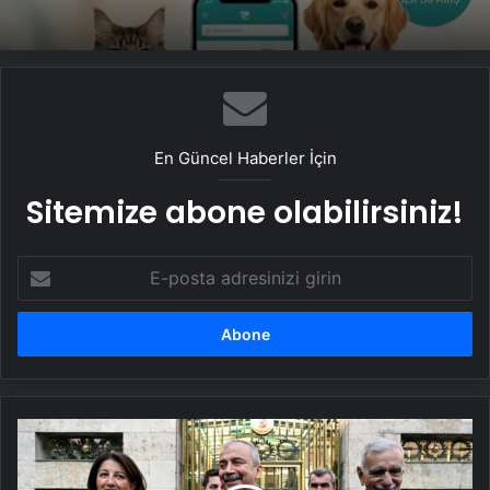
En Güncel Haberler İçin
Sitemize abone olabilirsiniz!
E-
posta
adresinizi
girin
DEM
Parti'nin
görüşme