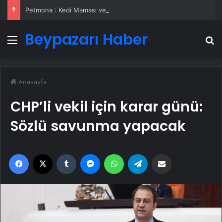
Petmona : Kedi Maması ve Köpek Maması İle Tüm Evcil Hayvan Ürünleri
Beypazarı Haber
Menü
A
Anasayfa
CHP’li vekil için karar günü:
Sözlü savunma yapacak
Facebook
X
Tumblr
Messenger
WhatsApp
Telegram
Email'den paylaş