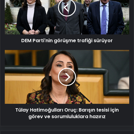
trafiği
sürüyor
DEM Parti'nin görüşme trafiği sürüyor
Tülay
Hatimoğulları
Oruç:
Barışın
tesisi
için
görev
ve
sorumluluklara
Tülay Hatimoğulları Oruç: Barışın tesisi için
hazırız
görev ve sorumluluklara hazırız