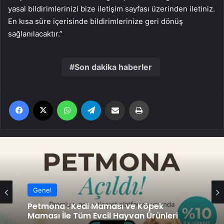
yasal bildirimlerinizi bize iletişim sayfası üzerinden iletiniz.
En kısa süre içerisinde bildirimlerinize geri dönüş
sağlanılacaktır.”
Son dakika haberler
Facebook
X
WhatsApp
Telegram
Email'den paylaş
Yaz
Genel
Petmona : Kedi Maması ve Köpek
Maması İle Tüm Evcil Hayvan Ürünleri