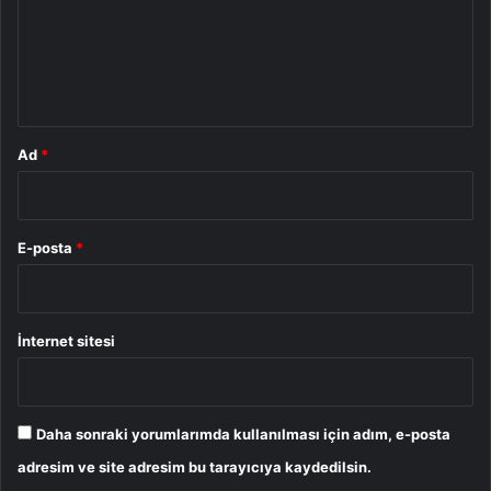
u
m
*
Ad
*
E-posta
*
İnternet sitesi
Daha sonraki yorumlarımda kullanılması için adım, e-posta
adresim ve site adresim bu tarayıcıya kaydedilsin.