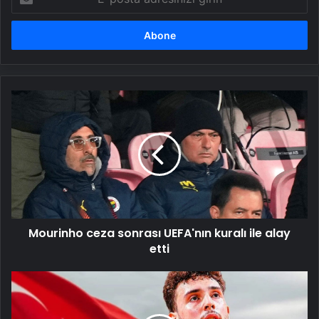
posta
adresinizi
girin
Mourinho
ceza
sonrası
UEFA'nın
kuralı
ile
alay
etti
Mourinho ceza sonrası UEFA'nın kuralı ile alay
etti
17
yıl
sonra