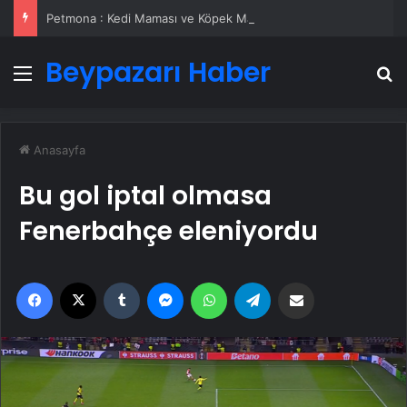
Petmona : Kedi Maması ve Köpek Maması İle Tüm Evcil Hayvan Ürünleri
Beypazarı Haber
Menü
A
Anasayfa
Bu gol iptal olmasa
Fenerbahçe eleniyordu
Facebook
X
Tumblr
Messenger
WhatsApp
Telegram
Email'den paylaş