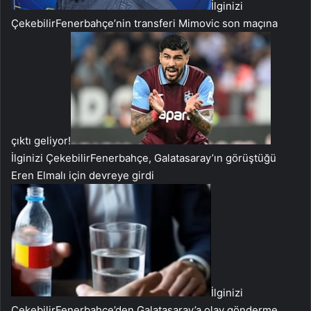
İlginizi
Çekebilir
Fenerbahçe’nin transferi Mimovic son maçına
çıktı geliyor!
İlginizi Çekebilir
Fenerbahçe, Galatasaray’ın görüştüğü
Eren Elmalı için devreye girdi
İlginizi
Çekebilir
Fenerbahçe’den Galatasaray’a olay gönderme