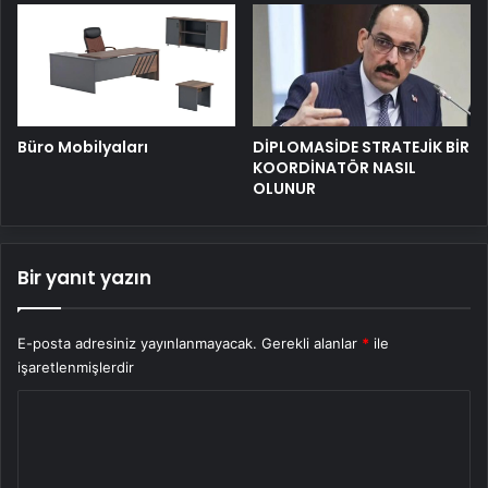
Büro Mobilyaları
DİPLOMASİDE STRATEJİK BİR
KOORDİNATÖR NASIL
OLUNUR
Bir yanıt yazın
E-posta adresiniz yayınlanmayacak.
Gerekli alanlar
*
ile
işaretlenmişlerdir
Y
o
r