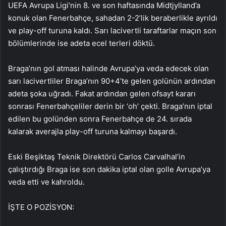
UEFA Avrupa Ligi’nin 8. ve son haftasında Midtjylland’a
konuk olan Fenerbahçe, sahadan 2-2’lik beraberlikle ayrıldı
ve play-off turuna kaldı. Sarı lacivertli taraftarlar maçın son
bölümlerinde ise adeta ecel terleri döktü.
Braga’nın gol atması halinde Avrupa’ya veda edecek olan
sarı lacivertliler Braga’nın 90+4’te gelen golünün ardından
adeta şoka uğradı. Fakat ardından gelen ofsayt kararı
sonrası Fenerbahçeliler derin bir ‘oh’ çekti. Braga’nın iptal
edilen bu golünden sonra Fenerbahçe de 24. sırada
kalarak averajla play-off turuna kalmayı başardı.
Eski Beşiktaş Teknik Direktörü Carlos Carvalhal’in
çalıştırdığı Braga ise son dakika iptal olan golle Avrupa’ya
veda etti ve kahroldu.
İŞTE O POZİSYON: