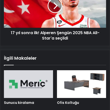
ilk!
Alperen
Şengün
2025
NBA
All-
17 yıl sonra ilk! Alperen Şengün 2025 NBA All-
Star'a
seçildi
Star'a seçildi
İlgili Makaleler
Sunucu kiralama
Ofis Koltuğu