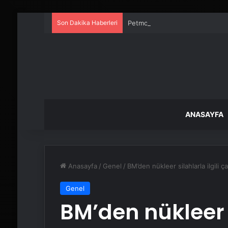
Son Dakika Haberleri
Petmona : Kedi Maması ve Köpek
ANASAYFA
Anasayfa
/
Genel
/
BM’den nükleer silahlarla ilgili ça
Genel
BM’den nükleer s