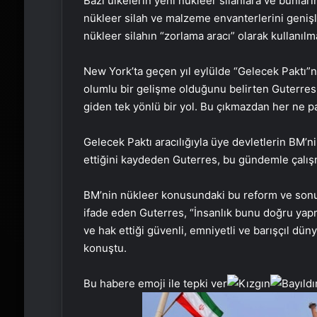
Bazı ülkelerin yeni nükleer silahlara ve bunların
nükleer silah ve malzeme envanterlerini genişle
nükleer silahın “zorlama aracı” olarak kullanılma
New York’ta geçen yıl eylülde “Gelecek Paktı”
olumlu bir gelişme olduğunu belirten Guterres,
giden tek yönlü bir yol. Bu çıkmazdan her ne pa
Gelecek Paktı aracılığıyla üye devletlerin BM’
ettiğini kaydeden Guterres, bu gündemle çalış
BM’nin nükleer konusundaki bu reform ve sonuç
ifade eden Guterres, “İnsanlık bunu doğru yap
ve hak ettiği güvenli, emniyetli ve barışçıl dü
konuştu.
Bu habere emoji ile tepki ver