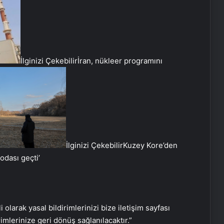
İlginizi Çekebilir
İran, nükleer programını
SanalNumara.org ile Güvenli, Hızlı ve
Pratik SMS Onay Çözümleri
Gaziantep’in Dijital Vizyonu Serjoy,
İlginizi Çekebilir
Kuzey Kore’den
Gaziantep Üniversitesi
odası geçti’
Teknopark’tan Dünyaya Açılıyor
UETDS Nedir ? Uetds.com İle Akıllı
Dijital Taşımacılık Yazılımı
i olarak yasal bildirimlerinizi bize iletişim sayfası
rimlerinize geri dönüş sağlanılacaktır.”