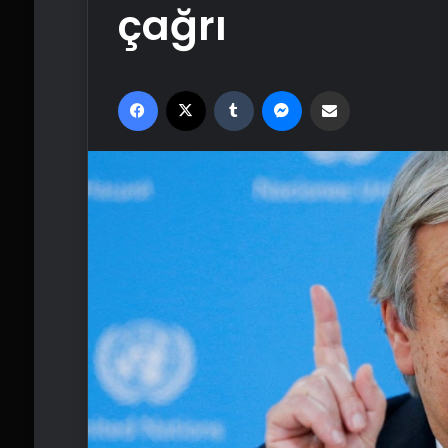
çağrı
Facebook
X
Tumblr
Messenger
Email'den paylaş