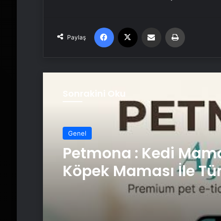
Facebook
X
Email'den paylaş
Yaz
Paylaş
Sonrakini Oku
Genel
Petmona : Kedi Mama
Köpek Maması İle Tü
Hayvan Ürünleri