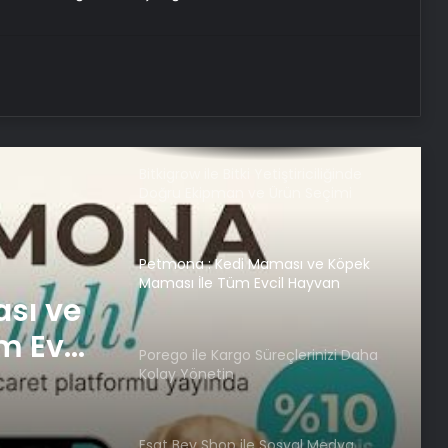
Kahramanmaraş Oto Kiralama ve
Araç Kiralama
Sunucu kiralama
Bitkigrow ile Bitki Yetiştiriciliğinde
Doğru Ekipman ve Ürün Seçimi
Petmona : Kedi Maması ve Köpek
Maması İle Tüm Evcil Hayvan
sı ve
Ürünleri
m Evcil
Porego ile Kargo Süreçlerinizi Daha
Kolay Yönetin
Esat Bey Shop ile Sosyal Medya