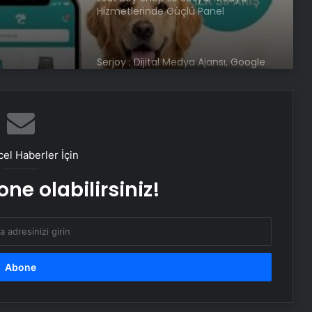
Hizmetlerinde Güçlü Panel
Deneyimi
Serjoy : Dijital Medya Ajansı, Google
Reklam Ajansı, SEO Ajansı ve Web
Tasarım Ajansı
SanalNumara.org ile Güvenli, Hızlı ve
Pratik SMS Onay Çözümleri
el Haberler İçin
ne olabilirsiniz!
Gaziantep’in Dijital Vizyonu Serjoy,
Gaziantep Üniversitesi
Teknopark’tan Dünyaya Açılıyor
UETDS Nedir ? Uetds.com İle Akıllı
Dijital Taşımacılık Yazılımı