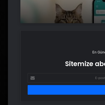
En Günc
Sitemize abo
E-
posta
adresinizi
girin