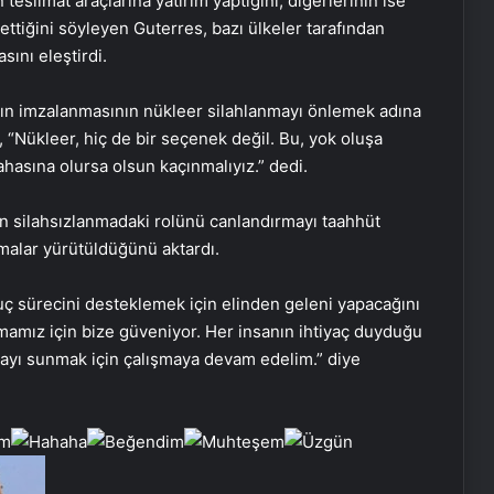
 teslimat araçlarına yatırım yaptığını, diğerlerinin ise
ttiğini söyleyen Guterres, bazı ülkeler tarafından
sını eleştirdi.
nın imzalanmasının nükleer silahlanmayı önlemek adına
 “Nükleer, hiç de bir seçenek değil. Bu, yok oluşa
hasına olursa olsun kaçınmalıyız.” dedi.
nin silahsızlanmadaki rolünü canlandırmayı taahhüt
malar yürütüldüğünü aktardı.
 sürecini desteklemek için elinden geleni yapacağını
mamız için bize güveniyor. Her insanın ihtiyaç duyduğu
nyayı sunmak için çalışmaya devam edelim.” diye