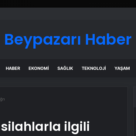
 Maması İle Tüm Evcil Hayvan Ürünleri
Beypazarı Haber
HABER
EKONOMI
SAĞLIK
TEKNOLOJI
YAŞAM
ğrı
ilahlarla ilgili