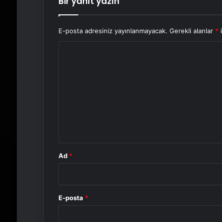
Bir yanıt yazın
E-posta adresiniz yayınlanmayacak.
Gerekli alanlar
*
i
Y
o
r
u
m
*
Ad
*
E-posta
*