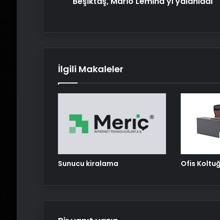
Beşiktaş, Mario Lemina'yı yalanladı
İlgili Makaleler
Sunucu kiralama
Ofis Koltu