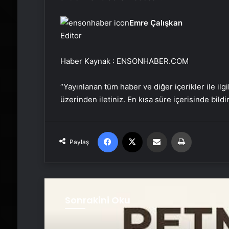
Emre Çalışkan
Editor
Haber Kaynak : ENSONHABER.COM
“Yayınlanan tüm haber ve diğer içerikler ile ilgil
üzerinden iletiniz. En kısa süre içerisinde bildi
Facebook
X
Email'den paylaş
Yaz
Paylaş
Sonrakini Oku