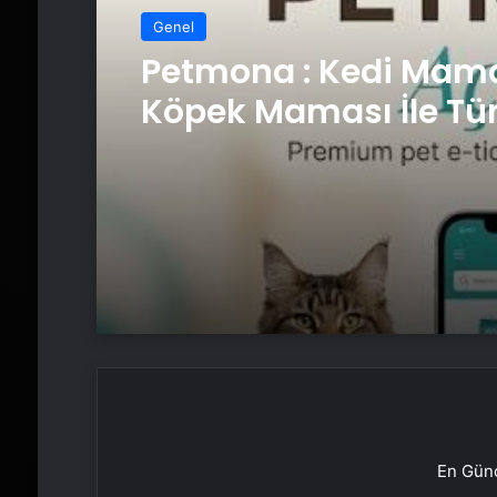
Genel
Petmona : Kedi Mama
Köpek Maması İle Tü
Hayvan Ürünleri
En Günc