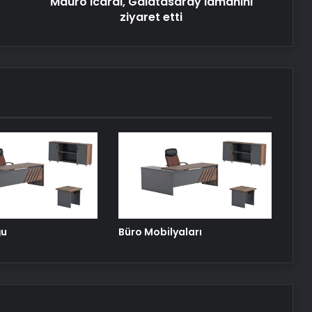
Mauro Icardi, Galatasaray idmanını
ziyaret etti
Petmona : Kedi Maması ve Köpek
Maması İle Tüm Evcil Hayvan
Ürünleri
Porego ile Kargo Süreçlerinizi Daha
Kolay Yönetin
Esat Bey Shop ile Sosyal Medya
Hizmetlerinde Güçlü Panel
Deneyimi
Serjoy : Dijital Medya Ajansı, Google
ğu
Büro Mobilyaları
Reklam Ajansı, SEO Ajansı ve Web
Tasarım Ajansı