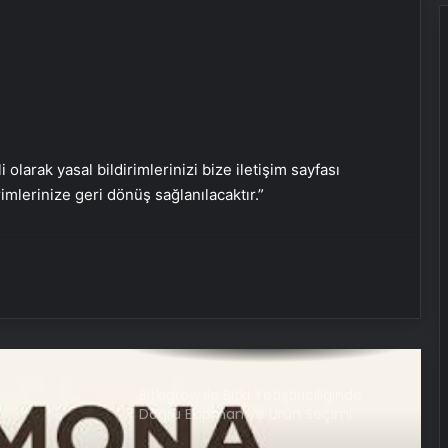
SanalNumara.org ile Güvenli, Hızlı ve
Pratik SMS Onay Çözümleri
Gaziantep’in Dijital Vizyonu Serjoy,
Gaziantep Üniversitesi
Teknopark’tan Dünyaya Açılıyor
i olarak yasal bildirimlerinizi bize iletişim sayfası
rimlerinize geri dönüş sağlanılacaktır.”
UETDS Nedir ? Uetds.com İle Akıllı
Dijital Taşımacılık Yazılımı
Kahramanmaraş Oto Kiralama ve
Araç Kiralama
Bitkigrow ile Bitki Yetiştiriciliğinde
Doğru Ekipman ve Ürün Seçimi