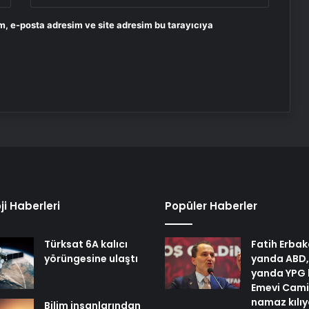
m, e-posta adresim ve site adresim bu tarayıcıya
ji Haberleri
Popüler Haberler
Türksat 6A kalıcı
Fatih Erbak
yörüngesine ulaştı
yanda ABD,
yanda YPG 
Emevi Cami
namaz kılı
Bilim insanlarından