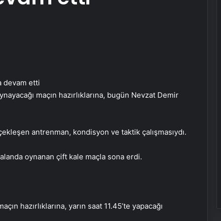
 oynayacağı maçın hazırlıklarına, bugün Nevzat Demir
ekleşen antrenman, kondisyon ve taktik çalışmasıydı.
 alanda oynanan çift kale maçla sona erdi.
İhtiyaçKredisi.com Sizlere Uygun
Kredi Teklifleri Sağlıyor
açın hazırlıklarına, yarın saat 11.45’te yapacağı