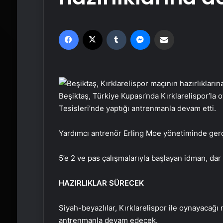
Facebook
X
Tumblr
Messenger
Email'den paylaş
Beşiktaş, Türkiye Kupası’nda Kırklarelispor’la
Tesisleri’nde yaptığı antrenmanla devam etti.
Yardımcı antrenör Erling Moe yönetiminde gerç
5’e 2 ve pas çalışmalarıyla başlayan idman, dar
HAZIRLIKLAR SÜRECEK
Siyah-beyazlılar, Kırklarelispor ile oynayacağı m
antrenmanla devam edecek.