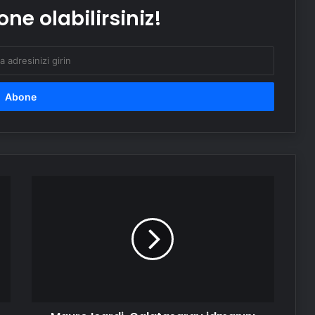
ne olabilirsiniz!
SanalNumara.org ile Güvenli, Hızlı ve
Pratik SMS Onay Çözümleri
Gaziantep’in Dijital Vizyonu Serjoy,
Gaziantep Üniversitesi
Teknopark’tan Dünyaya Açılıyor
UETDS Nedir ? Uetds.com İle Akıllı
Dijital Taşımacılık Yazılımı
Mauro
Icardi,
Galatasaray
Kahramanmaraş Oto Kiralama ve
idmanını
Araç Kiralama
ziyaret
etti
Bitkigrow ile Bitki Yetiştiriciliğinde
Doğru Ekipman ve Ürün Seçimi