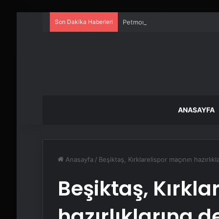
Son Dakika Haberleri
Petmona : Kedi Maması ve Köpek
ANASAYFA
Anasayfa
/
Beşiktaş, Kırklarelispor maçının hazırlık
Beşiktaş, Kırkla
hazırlıklarına d