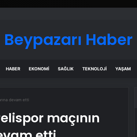
 Maması İle Tüm Evcil Hayvan Ürünleri
Beypazarı Haber
HABER
EKONOMI
SAĞLIK
TEKNOLOJI
YAŞAM
larına devam etti
relispor maçının
evam etti