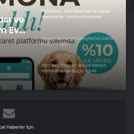
Petmona : Kedi Maması ve Köpek
sı ve
Maması İle Tüm Evcil Hayvan
Ürünleri
m Evcil
Porego ile Kargo Süreçlerinizi Daha
Kolay Yönetin
Esat Bey Shop ile Sosyal Medya
Hizmetlerinde Güçlü Panel
Deneyimi
Serjoy : Dijital Medya Ajansı, Google
Reklam Ajansı, SEO Ajansı ve Web
Tasarım Ajansı
İhtiyaçKredisi.com Sizlere Uygun
Kredi Teklifleri Sağlıyor
el Haberler İçin