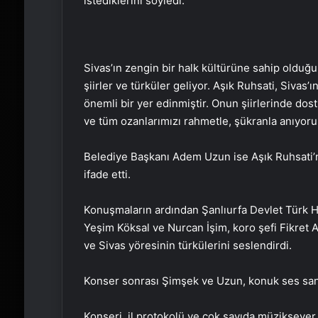
istediklerini söyledi.
Sivas’ın zengin bir halk kültürüne sahip olduğu
şiirler ve türküler geliyor. Aşık Ruhsati, Sivas’
önemli bir yer edinmiştir. Onun şiirlerinde dostl
ve tüm ozanlarımızı rahmetle, şükranla anıyoru
Belediye Başkanı Adem Uzun ise Aşık Ruhsati’n
ifade etti.
Konuşmaların ardından Şanlıurfa Devlet Türk Hal
Yeşim Köksal ve Nurcan İşim, koro şefi Fikret A
ve Sivas yöresinin türkülerini seslendirdi.
Konser sonrası Şimşek ve Uzun, konuk ses sanat
Konseri, il protokolü ve çok sayıda müziksever 