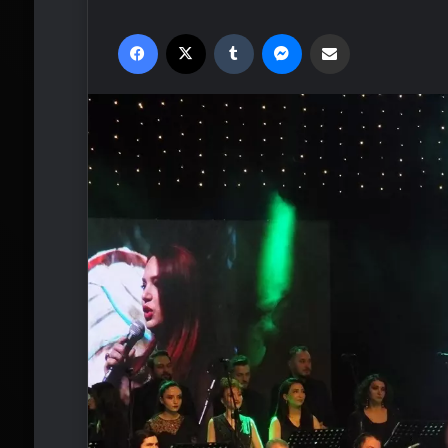
Facebook
X
Tumblr
Messenger
Email'den paylaş