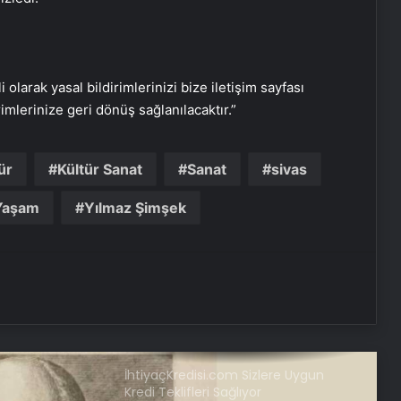
açılışı yapıldı
Alelade bir korku filmi değil
i olarak yasal bildirimlerinizi bize iletişim sayfası
rimlerinize geri dönüş sağlanılacaktır.”
CSO, Sesler ve Küller’in dünya
prömiyerine imza attı
ür
Kültür Sanat
Sanat
sivas
Yaşam
Yılmaz Şimşek
Harbiye Açıkhava Tiyatrosu’nda
‘Star Wars’ konseri
Melikgazi’ye Yeni Bir Soluk: Şairler
Parkı Yenileniyor
İhtiyaçKredisi.com Sizlere Uygun
Kredi Teklifleri Sağlıyor