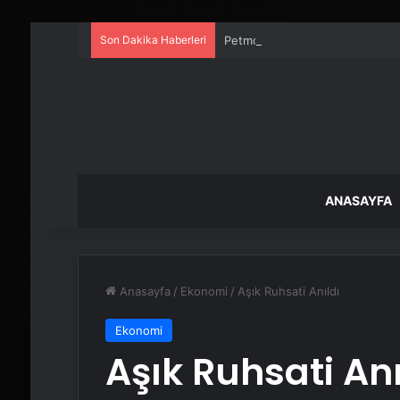
Son Dakika Haberleri
Petmona : Kedi Maması ve Köpek
ANASAYFA
Anasayfa
/
Ekonomi
/
Aşık Ruhsati Anıldı
Ekonomi
Aşık Ruhsati Anı