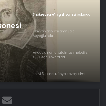
Shakespeare’in gizli sonesi bulundu
sonesi
‘Hayvanların Yaşamı’ Salt
Beyoğlu’nda
Anadolu’nun unutulmaz melodileri
CSO Ada Ankara’da
En iyi 5 Birinci Dünya Savaşı filmi
‘3. Uluslararası Yeditepe Bienali’nin
açılışı yapıldı