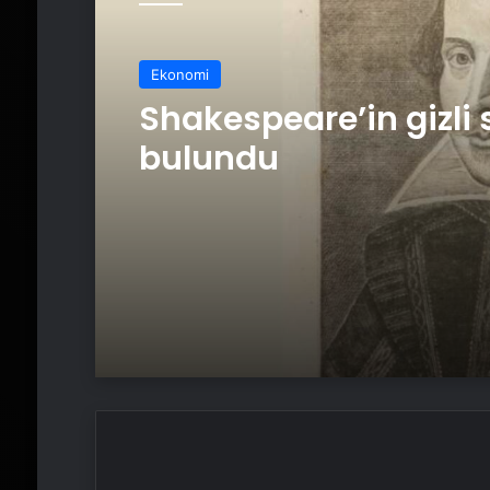
Ekonomi
Shakespeare’in gizli 
bulundu