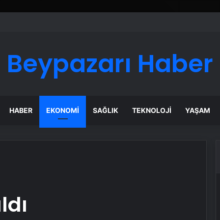
 Maması İle Tüm Evcil Hayvan Ürünleri
Beypazarı Haber
HABER
EKONOMI
SAĞLIK
TEKNOLOJI
YAŞAM
ldı