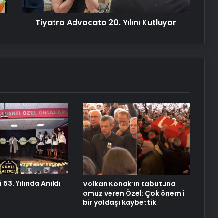
Shakespeare’in gizli sonesi bulundu
Tiyatro Advocato 20. Yılını Kutluyor
‘Hayvanların Yaşamı’ Salt
Beyoğlu’nda
Anadolu’nun unutulmaz melodileri
CSO Ada Ankara’da
En iyi 5 Birinci Dünya Savaşı filmi
 53. Yılında Anıldı
Volkan Konak’ın tabutuna
omuz veren Özel: Çok önemli
bir yoldaşı kaybettik