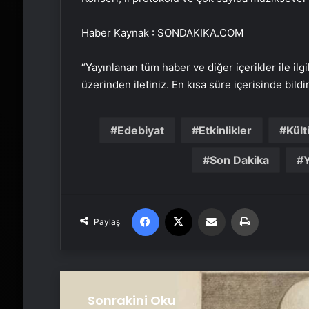
Haber Kaynak : SONDAKIKA.COM
“Yayınlanan tüm haber ve diğer içerikler ile ilgil
üzerinden iletiniz. En kısa süre içerisinde bildi
Edebiyat
Etkinlikler
Kült
Son Dakika
Facebook
X
Email'den paylaş
Yaz
Paylaş
Sonrakini Oku