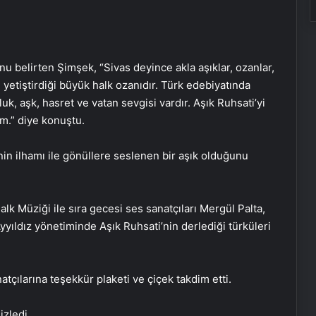
nu belirten Şimşek, “Sivas deyince akla aşıklar, ozanlar,
ın yetiştirdiği büyük halk ozanıdır. Türk edebiyatında
uk, aşk, hasret ve vatan sevgisi vardır. Aşık Ruhsati’yi
m.” diye konuştu.
in ilhamı ile gönüllere seslenen bir aşık olduğunu
k Müziği ile sıra gecesi ses sanatçıları Mergül Palta,
yyıldız yönetiminde Aşık Ruhsati’nin derlediği türküleri
çılarına teşekkür plaketi ve çiçek takdim etti.
‘3. Uluslararası Yeditepe Bienali’nin
izledi.