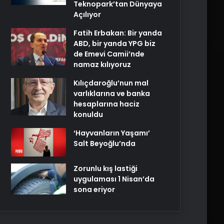
Teknopark’tan Dünyaya
Açılıyor
Fatih Erbakan: Bir yanda
ABD, bir yanda YPG biz
de Emevi Camii’nde
namaz kılıyoruz
Kılıçdaroğlu’nun mal
varlıklarına ve banka
hesaplarına haciz
konuldu
‘Hayvanların Yaşamı’
Salt Beyoğlu’nda
Zorunlu kış lastiği
uygulaması 1 Nisan’da
sona eriyor