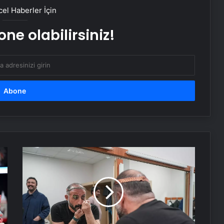
el Haberler İçin
Alelade bir korku filmi değil
ne olabilirsiniz!
CSO, Sesler ve Küller’in dünya
prömiyerine imza attı
Harbiye Açıkhava Tiyatrosu’nda
‘Star Wars’ konseri
Melikgazi’ye Yeni Bir Soluk: Şairler
Parkı Yenileniyor
Tiyatro
Advocato
20.
İhtiyaçKredisi.com Sizlere Uygun
Yılını
Kredi Teklifleri Sağlıyor
Kutluyor