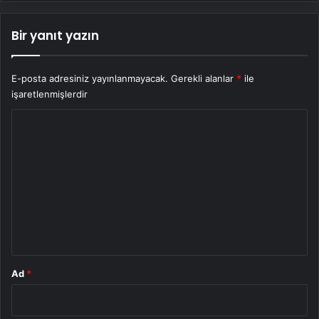
Bir yanıt yazın
E-posta adresiniz yayınlanmayacak.
Gerekli alanlar
*
ile
işaretlenmişlerdir
Y
o
r
u
m
*
Ad
*