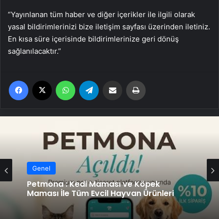
“Yayınlanan tüm haber ve diğer içerikler ile ilgili olarak
yasal bildirimlerinizi bize iletişim sayfası üzerinden iletiniz.
En kısa süre içerisinde bildirimlerinize geri dönüş
sağlanılacaktır.”
Facebook
X
WhatsApp
Telegram
Email'den paylaş
Yaz
Genel
Petmona : Kedi Maması ve Köpek
Maması İle Tüm Evcil Hayvan Ürünleri