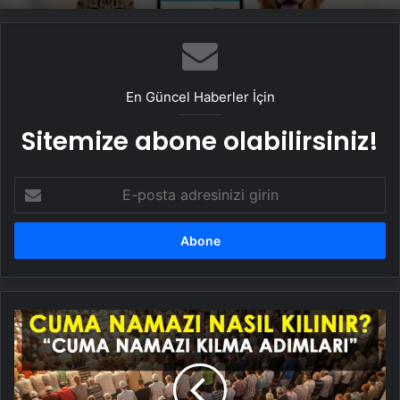
En Güncel Haberler İçin
Sitemize abone olabilirsiniz!
E-
posta
adresinizi
girin
CUMA
NAMAZI
NASIL
KILINIR,
KAÇ