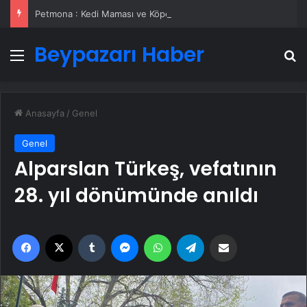
Petmona : Kedi Maması ve Köpek Maması İle Tüm Evcil Hayvan Ürünleri
Beypazarı Haber
Menü
A
Anasayfa
/
Genel
Genel
Alparslan Türkeş, vefatının
28. yıl dönümünde anıldı
Facebook
X
Tumblr
Messenger
WhatsApp
Telegram
Email'den paylaş