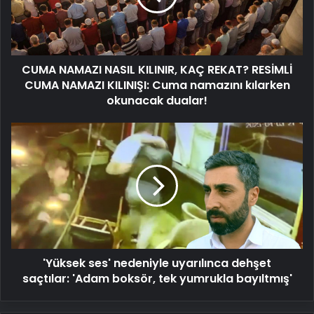
REKAT?
RESİMLİ
CUMA
NAMAZI
CUMA NAMAZI NASIL KILINIR, KAÇ REKAT? RESİMLİ
KILINIŞI:
Cuma
CUMA NAMAZI KILINIŞI: Cuma namazını kılarken
namazını
okunacak dualar!
kılarken
okunacak
'Yüksek
dualar!
ses'
nedeniyle
uyarılınca
dehşet
saçtılar:
'Adam
boksör,
tek
'Yüksek ses' nedeniyle uyarılınca dehşet
yumrukla
bayıltmış'
saçtılar: 'Adam boksör, tek yumrukla bayıltmış'