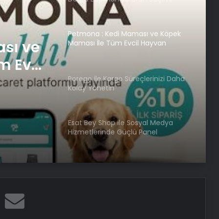
Petmona : Kedi Maması ve Köpek
sı ve
Maması İle Tüm Evcil Hayvan
Ürünleri
m Evcil
Porego ile Kargo Süreçlerinizi Daha
Kolay Yönetin
Esat Bey Shop ile Sosyal Medya
Hizmetlerinde Güçlü Panel
Deneyimi
Serjoy : Dijital Medya Ajansı, Google
Reklam Ajansı, SEO Ajansı ve Web
Tasarım Ajansı
İhtiyaçKredisi.com Sizlere Uygun