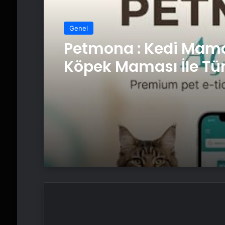
Genel
Petmona : Kedi Mama
Köpek Maması İle Tü
Hayvan Ürünleri