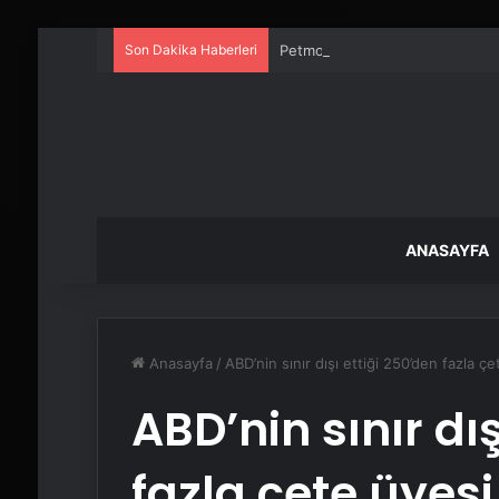
Son Dakika Haberleri
Petmona : Kedi Maması ve Köpek
ANASAYFA
Anasayfa
/
ABD’nin sınır dışı ettiği 250’den fazla çe
ABD’nin sınır dış
fazla çete üyesi