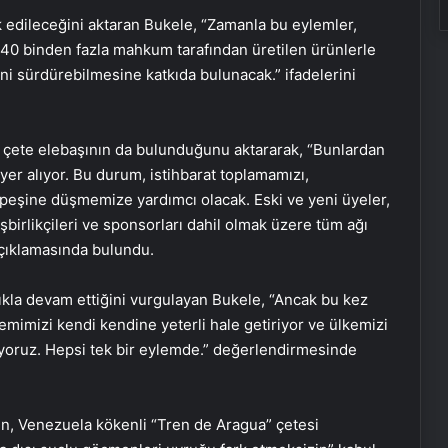
edileceğini aktaran Bukele, “Zamanla bu eylemler,
 40 binden fazla mahkum tarafından üretilen ürünlerle
ni sürdürebilmesine katkıda bulunacak.” ifadelerini
i çete elebaşının da bulunduğunu aktararak, “Bunlardan
er alıyor. Bu durum, istihbarat toplamamızı,
peşine düşmemize yardımcı olacak. Eski ve yeni üyeler,
işbirlikçileri ve sponsorları dahil olmak üzere tüm ağı
açıklamasında bulundu.
ıkla devam ettiğini vurgulayan Bukele, “Ancak bu kez
emimizi kendi kendine yeterli hale getiriyor ve ülkemizi
niyoruz. Hepsi tek bir eylemde.” değerlendirmesinde
İhtiyaçKredisi.com Sizlere Uygun
in, Venezuela kökenli “Tren de Aragua” çetesi
Kredi Teklifleri Sağlıyor