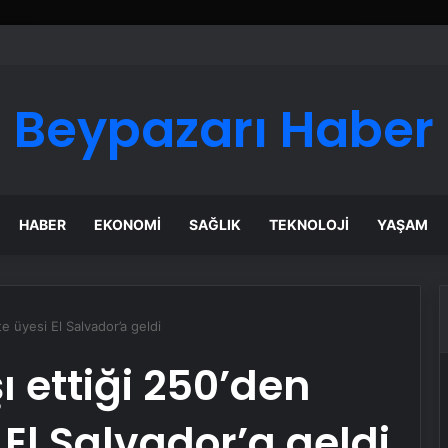
 Maması İle Tüm Evcil Hayvan Ürünleri
Beypazarı Haber
HABER
EKONOMI
SAĞLIK
TEKNOLOJI
YAŞAM
te üyesi El Salvador’a geldi
ı ettiği 250’den
 El Salvador’a geldi