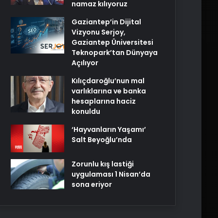
namaz kılıyoruz
Gaziantep’in Dijital
Vizyonu Serjoy,
Gaziantep Üniversitesi
Teknopark’tan Dünyaya
Açılıyor
Kılıçdaroğlu’nun mal
varlıklarına ve banka
hesaplarına haciz
konuldu
‘Hayvanların Yaşamı’
Salt Beyoğlu’nda
Zorunlu kış lastiği
uygulaması 1 Nisan’da
sona eriyor