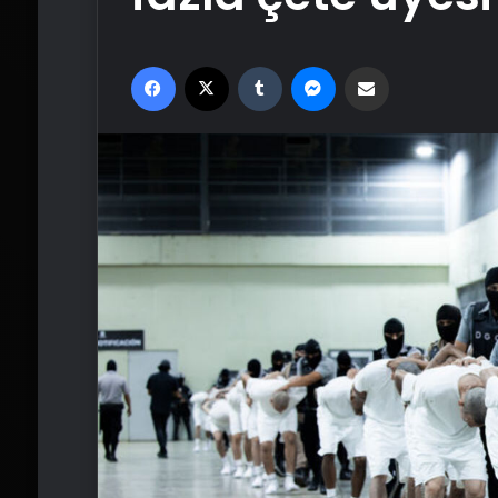
Facebook
X
Tumblr
Messenger
Email'den paylaş