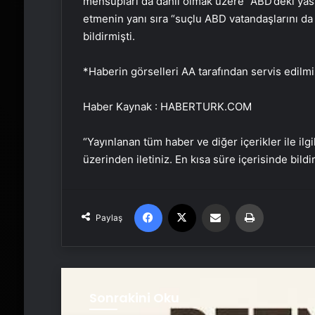
mensupları da dahil olmak üzere “ABD’deki yas
etmenin yanı sıra “suçlu ABD vatandaşlarını da 
bildirmişti.
*Haberin görselleri AA tarafından servis edilmiş
Haber Kaynak : HABERTURK.COM
“Yayınlanan tüm haber ve diğer içerikler ile ilgil
üzerinden iletiniz. En kısa süre içerisinde bildi
Facebook
X
Email'den paylaş
Yaz
Paylaş
Sonrakini Oku