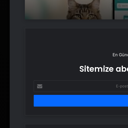
En Günc
Sitemize abo
E-
posta
adresinizi
girin