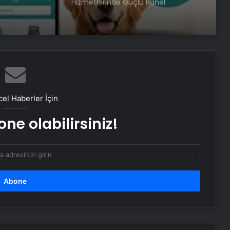
Hizmetlerinde Güçlü Panel
Deneyimi
Serjoy : Dijital Medya Ajansı, Google
Reklam Ajansı, SEO Ajansı ve Web
Tasarım Ajansı
İhtiyaçKredisi.com Sizlere Uygun
Kredi Teklifleri Sağlıyor
el Haberler İçin
ne olabilirsiniz!
SanalNumara.org ile Güvenli, Hızlı ve
Pratik SMS Onay Çözümleri
Gaziantep’in Dijital Vizyonu Serjoy,
Gaziantep Üniversitesi
Teknopark’tan Dünyaya Açılıyor
UETDS Nedir ? Uetds.com İle Akıllı