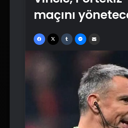
maçını yönetec
Facebook
X
Tumblr
Messenger
Email'den paylaş