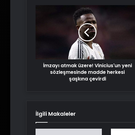
İmzayı
atmak
üzere!
Vinicius'un
yeni
sözleşmesinde
madde
herkesi
şaşkına
İmzayı atmak üzere! Vinicius'un yeni
çevirdi
sözleşmesinde madde herkesi
şaşkına çevirdi
İlgili Makaleler