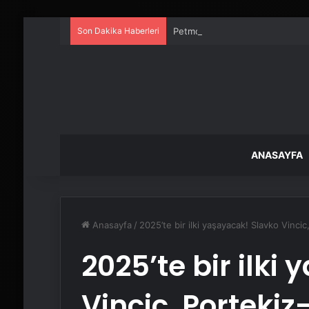
Son Dakika Haberleri
Petmona : Kedi Maması ve Köpek
ANASAYFA
Anasayfa
/
2025’te bir ilki yaşayacak! Slavko Vinc
2025’te bir ilki
Vincic, Porteki