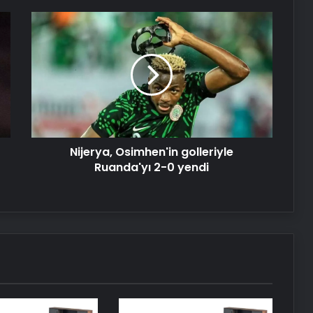
Dijital Taşımacılık Yazılımı
Nijerya,
Osimhen'in
golleriyle
Kahramanmaraş Oto Kiralama ve
Ruanda'yı
Araç Kiralama
2-
0
yendi
Bitkigrow ile Bitki Yetiştiriciliğinde
Doğru Ekipman ve Ürün Seçimi
Nijerya, Osimhen'in golleriyle
Ruanda'yı 2-0 yendi
Petmona : Kedi Maması ve Köpek
Maması İle Tüm Evcil Hayvan
Ürünleri
Porego ile Kargo Süreçlerinizi Daha
Kolay Yönetin
Esat Bey Shop ile Sosyal Medya