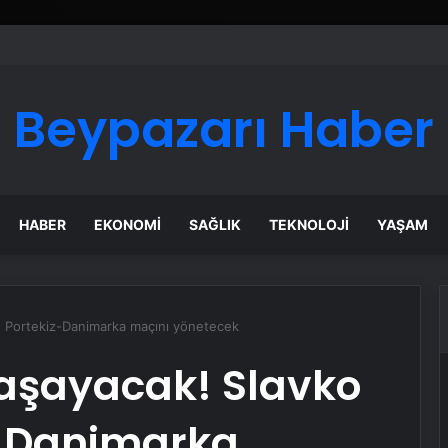
 Maması İle Tüm Evcil Hayvan Ürünleri
Beypazarı Haber
HABER
EKONOMI
SAĞLIK
TEKNOLOJI
YAŞAM
ic, Portekiz-Danimarka maçını yönetecek
 yaşayacak! Slavko
z-Danimarka