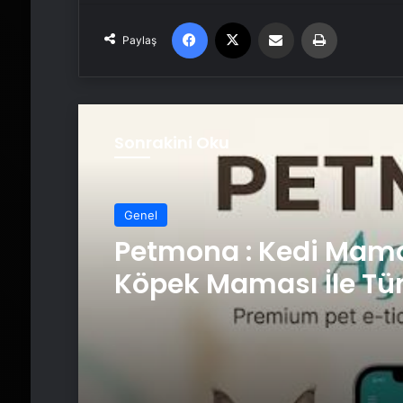
Facebook
X
Email'den paylaş
Yaz
Paylaş
Sonrakini Oku
Genel
Petmona : Kedi Mama
Köpek Maması İle Tü
Hayvan Ürünleri