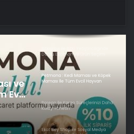
Dijital Taşımacılık Yazılımı
Kahramanmaraş Oto Kiralama ve
Araç Kiralama
Bitkigrow ile Bitki Yetiştiriciliğinde
Doğru Ekipman ve Ürün Seçimi
Petmona : Kedi Maması ve Köpek
sı ve
Maması İle Tüm Evcil Hayvan
Ürünleri
m Evcil
Porego ile Kargo Süreçlerinizi Daha
Kolay Yönetin
Esat Bey Shop ile Sosyal Medya