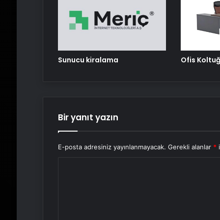
Sunucu kiralama
Ofis Koltu
Bir yanıt yazın
E-posta adresiniz yayınlanmayacak.
Gerekli alanlar
*
i
Y
o
r
u