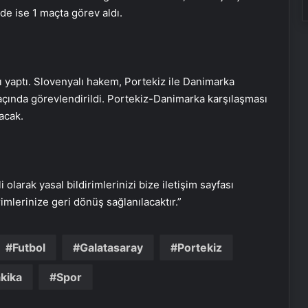
de ise 1 maçta görev aldı.
ı yaptı. Slovenyalı hakem, Portekiz ile Danimarka
açında görevlendirildi. Portekiz-Danimarka karşılaşması
İhtiyaçKredisi.com Sizlere Uygun
lacak.
Kredi Teklifleri Sağlıyor
SanalNumara.org ile Güvenli, Hızlı ve
Pratik SMS Onay Çözümleri
i olarak yasal bildirimlerinizi bize iletişim sayfası
rimlerinize geri dönüş sağlanılacaktır.”
Gaziantep’in Dijital Vizyonu Serjoy,
Gaziantep Üniversitesi
Futbol
Galatasaray
Portekiz
Teknopark’tan Dünyaya Açılıyor
kika
Spor
UETDS Nedir ? Uetds.com İle Akıllı