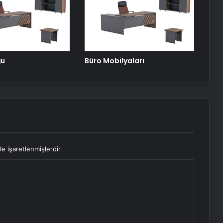
Hizmetlerinde Güçlü Panel
Deneyimi
Serjoy : Dijital Medya Ajansı, Google
Reklam Ajansı, SEO Ajansı ve Web
ğu
Büro Mobilyaları
Tasarım Ajansı
le işaretlenmişlerdir