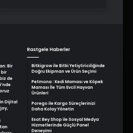
Rastgele Haberler
Bitkigrow ile Bitki Yetiştiriciliğinde
an: Bir
Doğru Ekipman ve Ürün Seçimi
 bir
biz de
Petmona : Kedi Maması ve Köpek
i’nde
Maması İle Tüm Evcil Hayvan
yoruz
Ürünleri
n Dijital
Porego ile Kargo Süreçlerinizi
joy,
Daha Kolay Yönetin
Esat Bey Shop ile Sosyal Medya
i
Hizmetlerinde Güçlü Panel
tan
Deneyimi