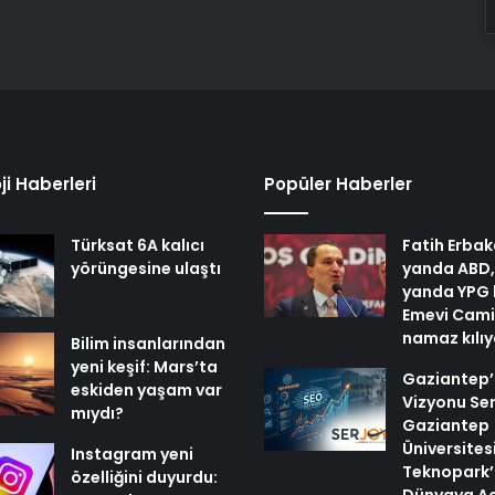
ji Haberleri
Popüler Haberler
Türksat 6A kalıcı
Fatih Erbak
yörüngesine ulaştı
yanda ABD,
yanda YPG 
Emevi Cami
namaz kılı
Bilim insanlarından
yeni keşif: Mars’ta
Gaziantep’i
eskiden yaşam var
Vizyonu Ser
mıydı?
Gaziantep
Üniversites
Instagram yeni
Teknopark’
özelliğini duyurdu: