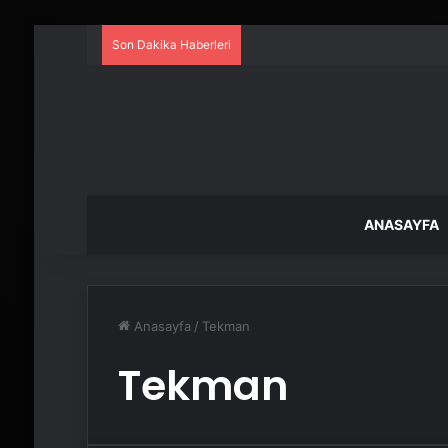
Son Dakika Haberleri
ANASAYFA
Anasayfa
/
Tekman
Tekman