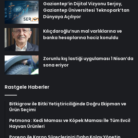
Gaziantep’in Dijital Vizyonu Serjoy,
Gaziantep Üniversitesi Teknopark’tan
Dünyaya Açılıyor
Kılıçdaroğlu’nun mal varlıklarına ve
banka hesaplarına haciz konuldu
Zorunlu kış lastiği uygulaması 1 Nisan’da
sona eriyor
Rastgele Haberler
Bitkigrow ile Bitki Yetiştiriciliğinde Doğru Ekipman ve
Ürün Seçimi
Petmona : Kedi Maması ve Köpek Maması İle Tüm Evcil
Hayvan Ürünleri
Porego ile Kargo Süreçlerinizi Daha Kolay Yönetin