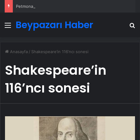
Petmona : Kedi Maması ve Köpek Maması İle Tüm Evcil Hayvan Ürünleri
Beypazarı Haber
Menü
A
Anasayfa
/
Shakespeare’in 116’ncı sonesi
Shakespeare’in
116’ncı sonesi