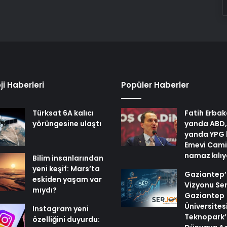
ji Haberleri
Popüler Haberler
Türksat 6A kalıcı
Fatih Erbak
yörüngesine ulaştı
yanda ABD,
yanda YPG 
Emevi Cami
namaz kılı
Bilim insanlarından
yeni keşif: Mars’ta
Gaziantep’i
eskiden yaşam var
Vizyonu Ser
mıydı?
Gaziantep
Üniversites
Instagram yeni
Teknopark’
özelliğini duyurdu: