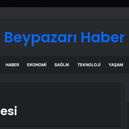
 Maması İle Tüm Evcil Hayvan Ürünleri
Beypazarı Haber
HABER
EKONOMI
SAĞLIK
TEKNOLOJI
YAŞAM
esi