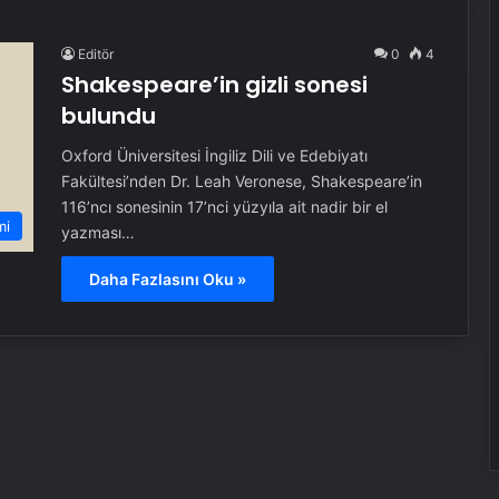
Editör
0
4
Shakespeare’in gizli sonesi
bulundu
Oxford Üniversitesi İngiliz Dili ve Edebiyatı
Fakültesi’nden Dr. Leah Veronese, Shakespeare’in
116’ncı sonesinin 17’nci yüzyıla ait nadir bir el
mi
yazması…
Daha Fazlasını Oku »