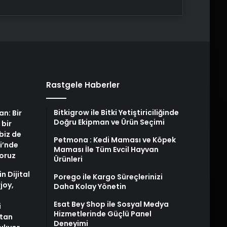
Rastgele Haberler
Bitkigrow ile Bitki Yetiştiriciliğinde
an: Bir
Doğru Ekipman ve Ürün Seçimi
 bir
biz de
Petmona : Kedi Maması ve Köpek
i’nde
Maması İle Tüm Evcil Hayvan
yoruz
Ürünleri
n Dijital
Porego ile Kargo Süreçlerinizi
joy,
Daha Kolay Yönetin
Esat Bey Shop ile Sosyal Medya
i
Hizmetlerinde Güçlü Panel
tan
Deneyimi