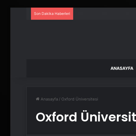
Son Dakika Haberleri
Petmona : Kedi Maması ve Köpek
ANASAYFA
Anasayfa
/
Oxford Üniversitesi
Oxford Üniversit