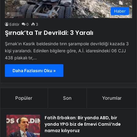
Haber
Editör
0
3
Şırnak’ta Tır Devrildi: 3 Yaralı
Şırnak’ın Kasrik beldesinde tırın şarampole devrildiği kazada 3
kişi yaralandı. Edinilen bilgilere göre, A.İ. idaresindeki 06 CJJ
438 plakalı tır,…
Daha Fazlasını Oku »
Popüler
Son
Yorumlar
Fatih Erbakan: Bir yanda ABD, bir
yanda YPG biz de Emevi Camii’nde
namaz kılıyoruz