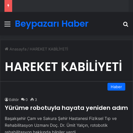
Beypazarı Haber
Menü
A
Anasayfa
/
HAREKET KABİLİYETİ
HAREKET KABİLİYETİ
Haber
Editör
0
3
Yürüme robotuyla hayata yeniden adım
Başakşehir Çam ve Sakura Şehir Hastanesi Fiziksel Tıp ve
Rehabilitasyon Uzmanı Doç. Dr. Ümit Yalçın, rotobotik
rehabilitasyon hakkında bilgiler verdi.…