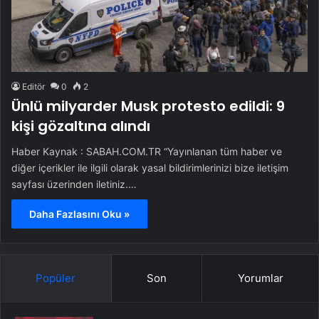
Editör
0
2
Ünlü milyarder Musk protesto edildi: 9
kişi gözaltına alındı
Haber Kaynak : SABAH.COM.TR “Yayınlanan tüm haber ve
diğer içerikler ile ilgili olarak yasal bildirimlerinizi bize iletişim
sayfası üzerinden iletiniz.…
Daha Fazlasını Oku »
Popüler
Son
Yorumlar