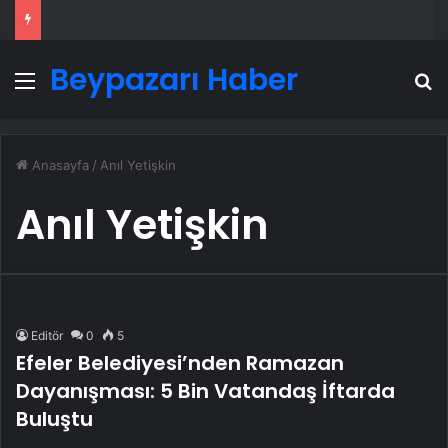
Beypazarı Haber
Menü
A
Anasayfa
/
Anıl Yetişkin
Anıl Yetişkin
Editör
0
5
Efeler Belediyesi’nden Ramazan
Dayanışması: 5 Bin Vatandaş İftarda
Buluştu